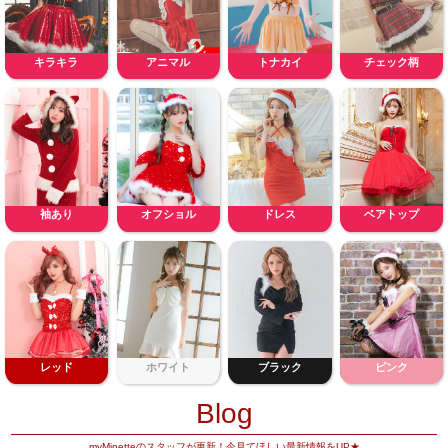
キラキラ
アニマル
トナカイ
チェック柄
袖あり
オフショル
ドレス
ベアトップ
レッド
ホワイト
ブラック
ピンク
Blog
myMinetteのスタッフが更新！今見てほしい最新情報をUP★