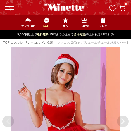
ペー
0
ジト
ップ
へ
サンタTOP
SALE
新作
TOP50
ブログ
5,000円以上で
送料無料
/15時までの注文で
当日発送
(※土日祝は12時まで)
TOP
コスプレ
サンタコスプレ衣装
サンタコス 2点set ボリュームチュール縁取りハート