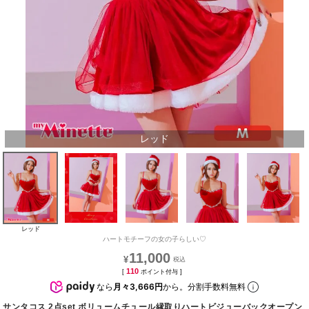
レッド
レッド
ハートモチーフの女の子らしい♡
11,000
¥
110
[
ポイント付与 ]
なら
月々3,666円
から。分割手数料無料
サンタコス 2点set ボリュームチュール縁取りハートビジューバックオープン