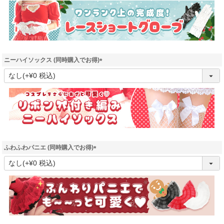
須
)
ニーハイソックス (同時購入でお得)
(
必
須
)
ふわふわパニエ (同時購入でお得)
(
必
須
)