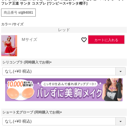
フレア王道 サンタ コスプレ [ワンピース+サンタ帽子]
商品番号
stjj94081
カラー
サイズ
レッド
Mサイズ
カートに入れる
シリコンブラ (同時購入でお得)
(
必
須
)
ショート丈グローブ (同時購入でお得)
(
必