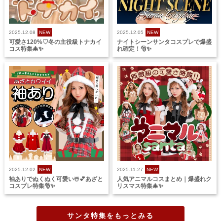
2025.12.08
NEW
2025.12.05
NEW
可愛さ120%♡冬の主役級トナカイ
ナイトシーンサンタコスプレで爆盛
コス特集🎄✨
れ確定！🎅✨
2025.12.02
NEW
2025.11.27
NEW
袖ありでぬくぬく可愛い☃️💕あざと
人気アニマルコスまとめ｜爆盛れク
コスプレ特集🎅✨
リスマス特集🎄✨
サンタ特集をもっとみる