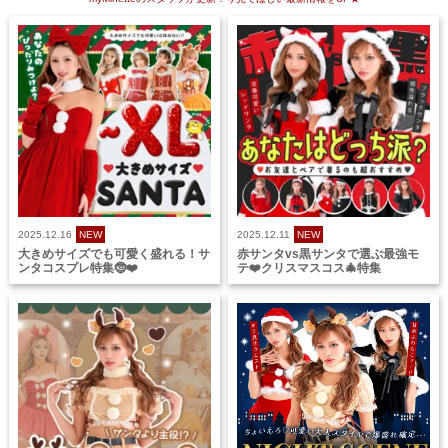
2025.12.16
NEW
2025.12.11
NEW
大きめサイズでも可愛く盛れる！サ
赤サンタvs黒サンタで選ぶ最強モ
ンタコスプレ特集🤶❤️
テ❤️クリスマスコス🎄特集