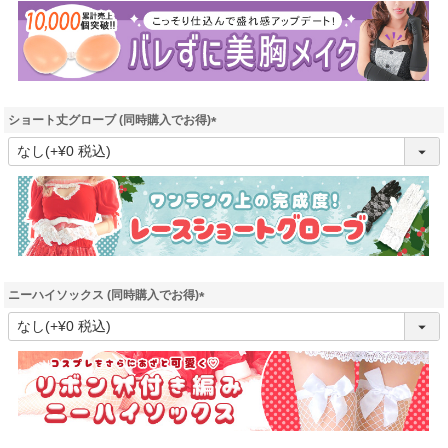
須
)
ショート丈グローブ (同時購入でお得)
(
必
須
)
ニーハイソックス (同時購入でお得)
(
必
須
)