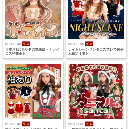
2025.12.08
NEW
2025.12.05
NEW
可愛さ120%♡冬の主役級トナカイ
ナイトシーンサンタコスプレで爆盛
コス特集🎄✨
れ確定！🎅✨
2025.12.02
NEW
2025.11.27
NEW