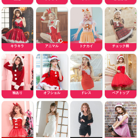
キラキラ
アニマル
トナカイ
チェック柄
袖あり
オフショル
ドレス
ベアトップ