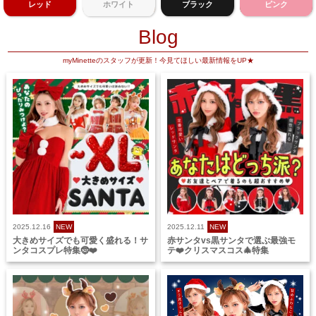
レッド
ホワイト
ブラック
ピンク
Blog
myMinetteのスタッフが更新！今見てほしい最新情報をUP★
2025.12.16
NEW
2025.12.11
NEW
大きめサイズでも可愛く盛れる！サ
赤サンタvs黒サンタで選ぶ最強モ
ンタコスプレ特集🤶❤️
テ❤️クリスマスコス🎄特集