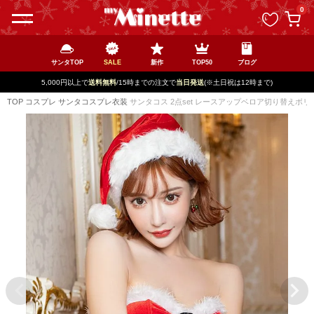
ペー
0
ジト
ップ
へ
サンタTOP
SALE
新作
TOP50
ブログ
5,000円以上で
送料無料
/15時までの注文で
当日発送
(※土日祝は12時まで)
TOP
コスプレ
サンタコスプレ衣装
サンタコス 2点set レースアップベロア切り替えボリ