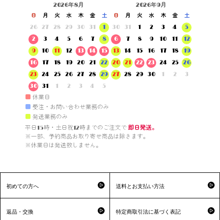
2026年8月
2026年9月
日
月
火
水
木
金
土
日
月
火
水
木
金
土
26
27
28
29
30
31
1
30
31
1
2
3
4
5
2
3
4
5
6
7
8
6
7
8
9
10
11
12
9
10
11
12
13
14
15
13
14
15
16
17
18
19
16
17
18
19
20
21
22
20
21
22
23
24
25
26
23
24
25
26
27
28
29
27
28
29
30
1
2
3
30
31
1
2
3
4
5
■
休業日
■
受注・お問い合わせ業務のみ
■
発送業務のみ
平日15時・土日祝12時までのご注文で 
即日発送。
※一部、予約商品お取り寄せ商品は除きます。

※休業日は発送致しません。

初めての方へ
送料とお支払い方法
返品・交換
特定商取引法に基づく表記