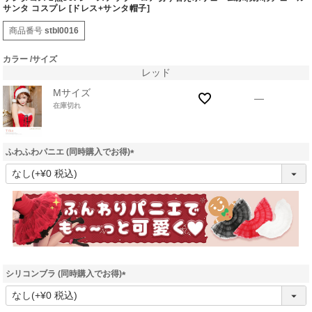
サンタ コスプレ [ドレス+サンタ帽子]
商品番号
stbl0016
カラー
サイズ
レッド
Mサイズ
—
在庫切れ
ふわふわパニエ (同時購入でお得)
(
必
須
)
シリコンブラ (同時購入でお得)
(
必