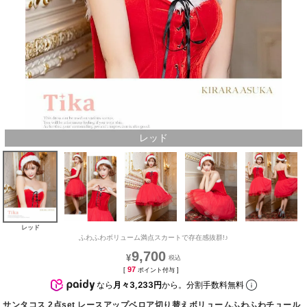
レッド
レッド
ふわふわボリューム満点スカートで存在感抜群!♪
9,700
¥
97
[
ポイント付与 ]
なら
月々3,233円
から。分割手数料無料
サンタコス 2点set レースアップベロア切り替えボリュームふわふわチュール