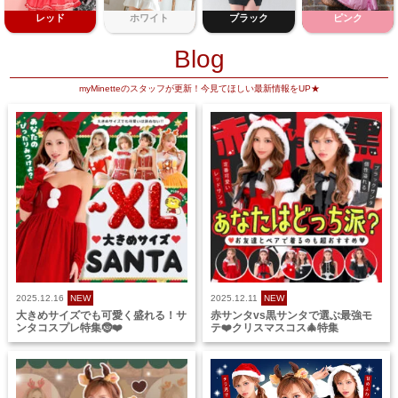
レッド
ホワイト
ブラック
ピンク
Blog
myMinetteのスタッフが更新！今見てほしい最新情報をUP★
2025.12.16
NEW
2025.12.11
NEW
大きめサイズでも可愛く盛れる！サ
赤サンタvs黒サンタで選ぶ最強モ
ンタコスプレ特集🤶❤️
テ❤️クリスマスコス🎄特集