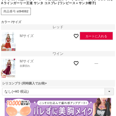
Aラインガーリー王道 サンタ コスプレ [ワンピース＋サンタ帽子]
商品番号
st94082
カラー
サイズ
レッド
Mサイズ
カートに入れる
ワイン
Mサイズ
—
在庫切れ
シリコンブラ (同時購入でお得)
(
必
須
)