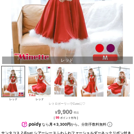
レッド
レッド
レッド
レトロガーリ―でCuteに♡
9,900
¥
99
[
ポイント付与 ]
なら
月々3,300円
から。分割手数料無料
サンタコス 2点set シアーレースふわふわファーショルダーネックリボン付き