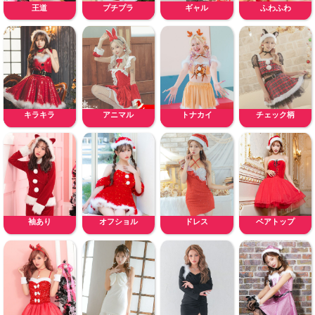
王道
プチプラ
ギャル
ふわふわ
キラキラ
アニマル
トナカイ
チェック柄
袖あり
オフショル
ドレス
ベアトップ