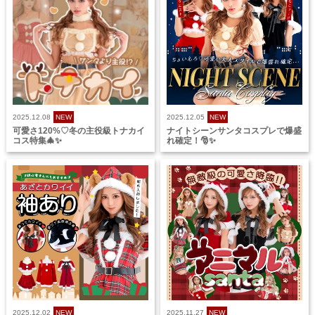
2025.12.08
NEW
2025.12.05
NEW
可愛さ120%♡冬の主役級トナカイ
ナイトシーンサンタコスプレで爆盛
コス特集🎄✨
れ確定！🎅✨
2025.12.02
NEW
2025.11.27
NEW