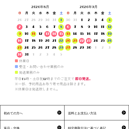
2026年8月
2026年9月
日
月
火
水
木
金
土
日
月
火
水
木
金
土
26
27
28
29
30
31
1
30
31
1
2
3
4
5
2
3
4
5
6
7
8
6
7
8
9
10
11
12
9
10
11
12
13
14
15
13
14
15
16
17
18
19
16
17
18
19
20
21
22
20
21
22
23
24
25
26
23
24
25
26
27
28
29
27
28
29
30
1
2
3
30
31
1
2
3
4
5
■
休業日
■
受注・お問い合わせ業務のみ
■
発送業務のみ
平日15時・土日祝12時までのご注文で 
即日発送。
※一部、予約商品お取り寄せ商品は除きます。

※休業日は発送致しません。

初めての方へ
送料とお支払い方法
返品・交換
特定商取引法に基づく表記