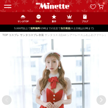
ペー
0
ジト
ップ
へ
サンタTOP
SALE
新作
TOP50
ブログ
5,000円以上で
送料無料
/15時までの注文で
当日発送
(※土日祝は12時まで)
TOP
コスプレ
サンタコスプレ衣装
サンタコス 2点set シアーレースふわふわファーシ