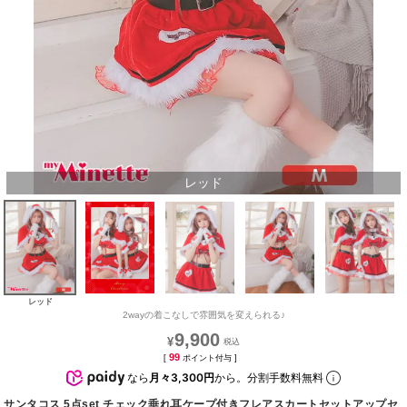
レッド
レッド
2wayの着こなしで雰囲気を変えられる♪
9,900
¥
99
[
ポイント付与 ]
なら
月々3,300円
から。分割手数料無料
サンタコス 5点set チェック垂れ耳ケープ付きフレアスカートセットアップセ