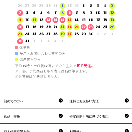
26
27
28
29
30
31
1
30
31
1
2
3
4
5
2
3
4
5
6
7
8
6
7
8
9
10
11
12
9
10
11
12
13
14
15
13
14
15
16
17
18
19
16
17
18
19
20
21
22
20
21
22
23
24
25
26
23
24
25
26
27
28
29
27
28
29
30
1
2
3
30
31
1
2
3
4
5
■
休業日
■
受注・お問い合わせ業務のみ
■
発送業務のみ
平日15時・土日祝12時までのご注文で 
即日発送。
※一部、予約商品お取り寄せ商品は除きます。

※休業日は発送致しません。

初めての方へ
送料とお支払い方法
返品・交換
特定商取引法に基づく表記
個人情報保護方針
利用規約