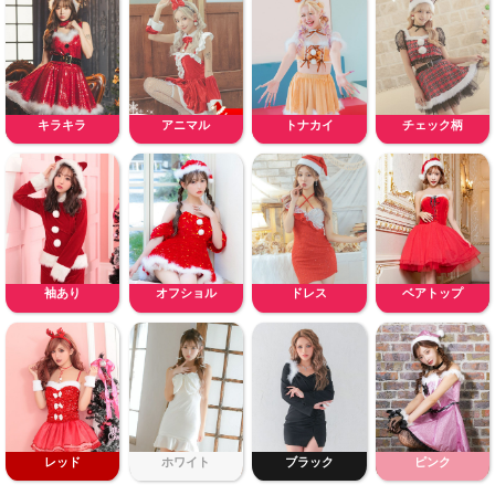
キラキラ
アニマル
トナカイ
チェック柄
袖あり
オフショル
ドレス
ベアトップ
レッド
ホワイト
ブラック
ピンク