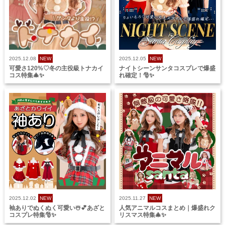
2025.12.08
NEW
2025.12.05
NEW
可愛さ120%♡冬の主役級トナカイ
ナイトシーンサンタコスプレで爆盛
コス特集🎄✨
れ確定！🎅✨
2025.12.02
NEW
2025.11.27
NEW
袖ありでぬくぬく可愛い☃️💕あざと
人気アニマルコスまとめ｜爆盛れク
コスプレ特集🎅✨
リスマス特集🎄✨