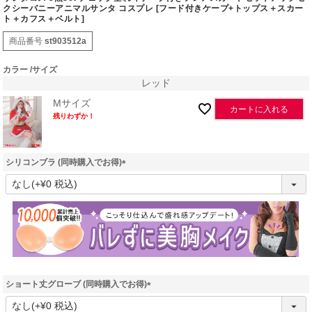
クシーバニーアニマルサンタ コスプレ [フード付きケープ+トップス＋スカー
ト＋カフス＋ベルト]
商品番号
st903512a
カラー
サイズ
レッド
Mサイズ
カートに入れる
残りわずか！
シリコンブラ (同時購入でお得)
(
必
須
)
ショート丈グローブ (同時購入でお得)
(