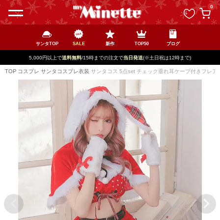
ペー
0
ジト
ップ
へ
サンタTOP
SALE
新作
TOP50
ブログ
5,000円以上で
送料無料
/15時までの注文で
当日発送
(※土日祝は12時まで)
TOP
コスプレ
サンタコスプレ衣装
サンタコス 5点set チェック垂れ耳ケープ付きフレ