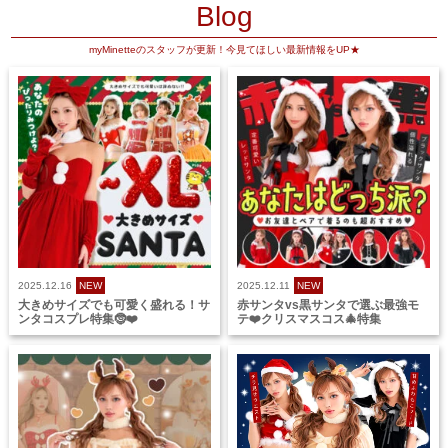
Blog
myMinetteのスタッフが更新！今見てほしい最新情報をUP★
2025.12.16
NEW
2025.12.11
NEW
大きめサイズでも可愛く盛れる！サ
赤サンタvs黒サンタで選ぶ最強モ
ンタコスプレ特集🤶❤️
テ❤️クリスマスコス🎄特集