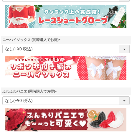
必
須
)
ニーハイソックス (同時購入でお得)
(
必
須
)
ふわふわパニエ (同時購入でお得)
(
必
須
)