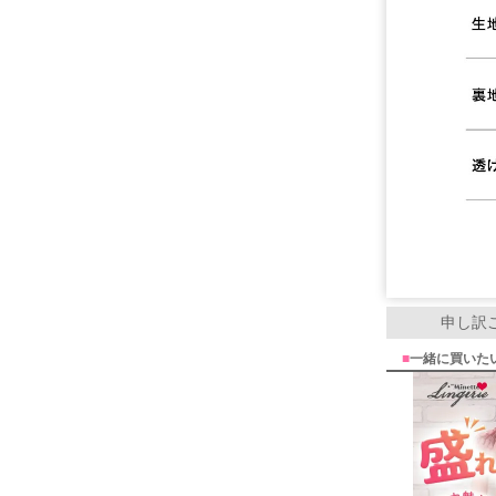
申し訳
■
一緒に買いた