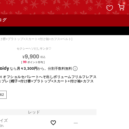
ペー
0
ジト
ップ
ログ
へ
け襟+ブラトップ+スカート+付け袖+カフス+ベルト]
セクシーヘソだしサンタ♡
9,900
¥
99
[
ポイント付与 ]
なら
月々3,300円
から。分割手数料無料
set オフショルセパレートへそ出しボリュームフリルフレアス
スプレ [帽子+付け襟+ブラトップ+スカート+付け袖+カフス
962
レッド
イズ
—
切れ