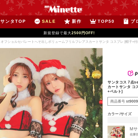
サンタTOP
SALE
新作
TOP50
ブ
5,000円以上で
送料無料
/15時までの注文で
当日発送
(※土日祝は12時まで)
et オフショルセパレートへそ出しボリュームフリルフレアスカートサンタ コスプレ [帽子+付
サンタコス 7点
カートサンタ コ
+ベルト]
商品番号
st900
カラー
サイズ
Mサ
在庫