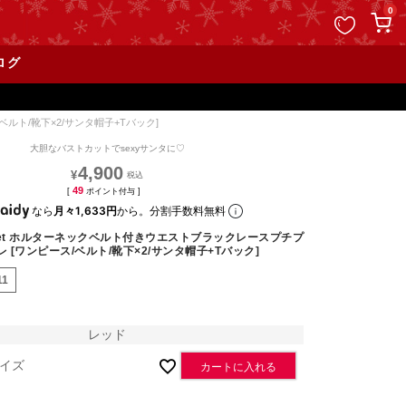
ペー
0
ジト
ップ
ログ
へ
ルト/靴下×2/サンタ帽子+Tバック]
大胆なバストカットでsexyサンタに♡
4,900
¥
49
[
ポイント付与 ]
なら
月々1,633円
から。分割手数料無料
set ホルターネックベルト付きウエストブラックレースプチプ
レ [ワンピース/ベルト/靴下×2/サンタ帽子+Tバック]
11
レッド
イズ
カートに入れる