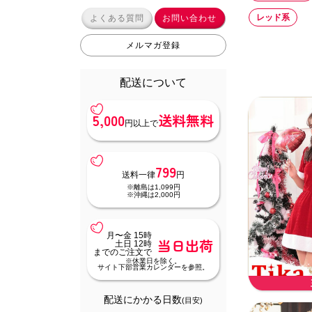
レッド系
よくある質問
お問い合わせ
メルマガ登録
配送について
5,000
送料無料
円以上で
799
送料一律
円
※離島は1,099円
※沖縄は2,000円
月〜金 15時
当日出荷
土日 12時
までのご注文で
※休業日を除く。
サイト下部営業カレンダーを参照。
配送にかかる日数
(目安)