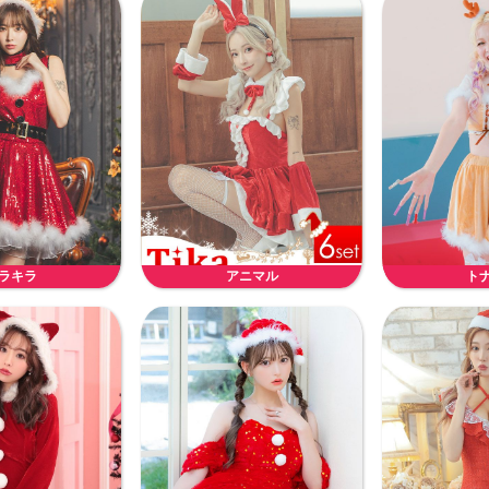
ラキラ
アニマル
ト