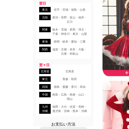
翌日
東北
岩手・宮城・福島・山形
北陸
新潟・長野・富山・福井・
石川
関東
栃木・茨城・群馬・埼玉・
千葉・神奈川・東京・山梨
東海
静岡・岐阜・愛知・三重
関西
滋賀・京都・奈良・大阪・
兵庫・和歌山
翌々日
北海道
北海道
キ
東北
青森・秋田
四国
徳島・愛媛・香川・高知
中国
鳥取・広島・島根・山口・
岡山
九州
福岡・大分・佐賀・長崎・
沖縄
鹿児島・宮崎・熊本・沖縄
お支払い方法