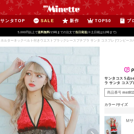
サンタTOP
SALE
新作
TOP50
ブ
5,000円以上で
送料無料
/15時までの注文で
当日発送
(※土日祝は12時まで)
et ホルターネックベルト付きウエストブラックレースプチプラ サンタ コスプレ [ワンピース/ベ
サンタコス 5点
ラ サンタ コスプ
商品番号
mst81
カラー
サイズ
Mサ