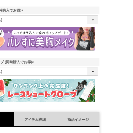
時購入でお得)
(
必
須
)
ブ (同時購入でお得)
(
必
須
)
アイテム詳細
商品イメージ