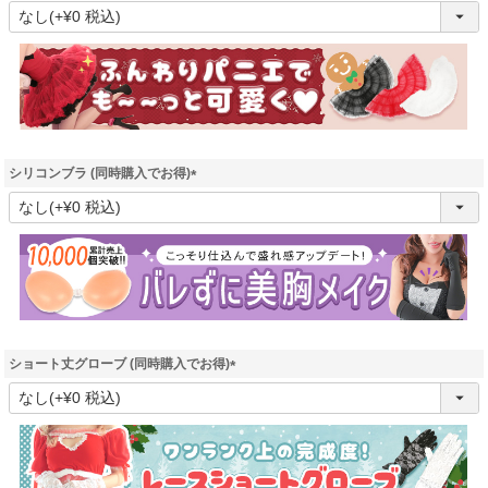
(
必
須
)
シリコンブラ (同時購入でお得)
(
必
須
)
ショート丈グローブ (同時購入でお得)
(
必
須
)