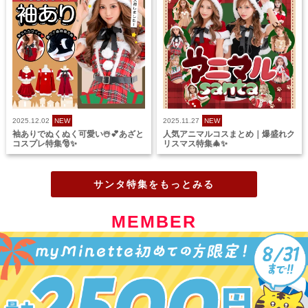
2025.12.02
NEW
2025.11.27
NEW
袖ありでぬくぬく可愛い☃️💕あざと
人気アニマルコスまとめ｜爆盛れク
コスプレ特集🎅✨
リスマス特集🎄✨
サンタ特集をもっとみる
MEMBER