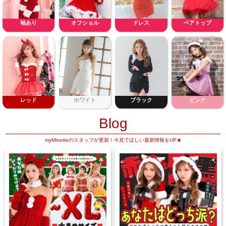
袖あり
オフショル
ドレス
ベアトップ
レッド
ホワイト
ブラック
ピンク
Blog
myMinetteのスタッフが更新！今見てほしい最新情報をUP★