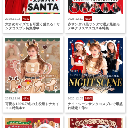
2025.12.16
NEW
2025.12.11
NEW
大きめサイズでも可愛く盛れる！サ
赤サンタvs黒サンタで選ぶ最強モ
ンタコスプレ特集🤶❤️
テ❤️クリスマスコス🎄特集
2025.12.08
NEW
2025.12.05
NEW
可愛さ120%♡冬の主役級トナカイ
ナイトシーンサンタコスプレで爆盛
コス特集🎄✨
れ確定！🎅✨