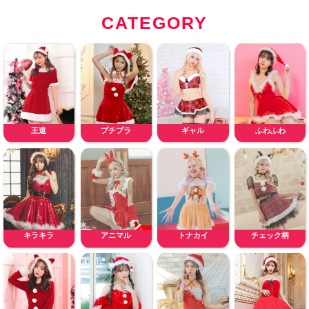
CATEGORY
王道
プチプラ
ギャル
ふわふわ
キラキラ
アニマル
トナカイ
チェック柄