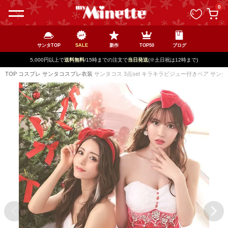
ペー
0
ジト
ップ
へ
サンタTOP
SALE
新作
TOP50
ブログ
新規登録で最大
2500円OFF!
TOP
コスプレ
サンタコスプレ衣装
サンタコス 3点set キラキラビジュー付きベア サンタ