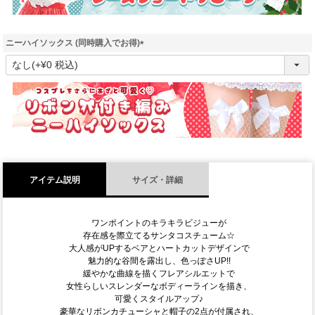
ニーハイソックス (同時購入でお得)
(
必
須
)
アイテム説明
サイズ・詳細
ワンポイントのキラキラビジューが
存在感を際立てるサンタコスチューム☆
大人感がUPするベアとハートカットデザインで
魅力的な谷間を露出し、色っぽさUP!!
緩やかな曲線を描くフレアシルエットで
女性らしいスレンダーなボディーラインを描き、
可愛くスタイルアップ♪
豪華なリボンカチューシャと帽子の2点が付属され、