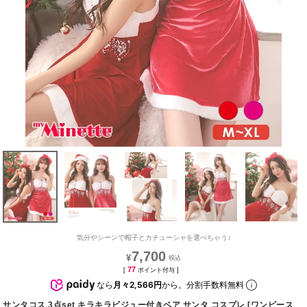
気分やシーンで帽子とカチューシャを選べちゃう♪
7,700
¥
77
[
ポイント付与 ]
なら
月々2,566円
から。分割手数料無料
サンタコス 3点set キラキラビジュー付きベア サンタ コスプレ [ワンピース