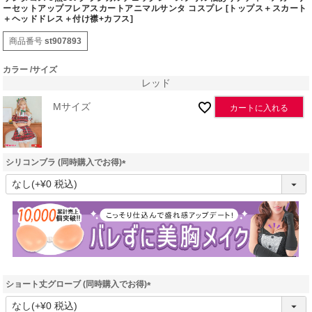
ーセットアップフレアスカートアニマルサンタ コスプレ [トップス＋スカート
＋ヘッドドレス＋付け襟+カフス]
商品番号
st907893
カラー
サイズ
レッド
Mサイズ
カートに入れる
シリコンブラ (同時購入でお得)
(
必
須
)
ショート丈グローブ (同時購入でお得)
(