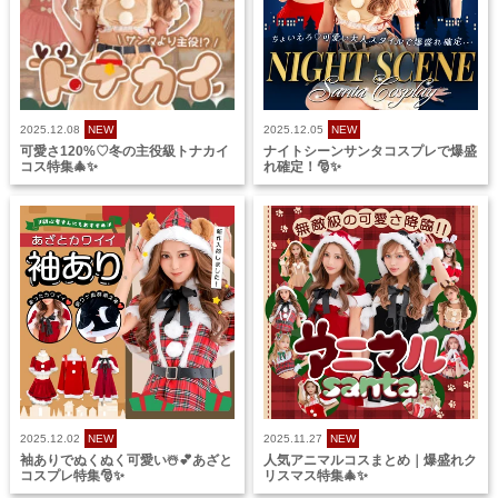
2025.12.08
NEW
2025.12.05
NEW
可愛さ120%♡冬の主役級トナカイ
ナイトシーンサンタコスプレで爆盛
コス特集🎄✨
れ確定！🎅✨
2025.12.02
NEW
2025.11.27
NEW
袖ありでぬくぬく可愛い☃️💕あざと
人気アニマルコスまとめ｜爆盛れク
コスプレ特集🎅✨
リスマス特集🎄✨