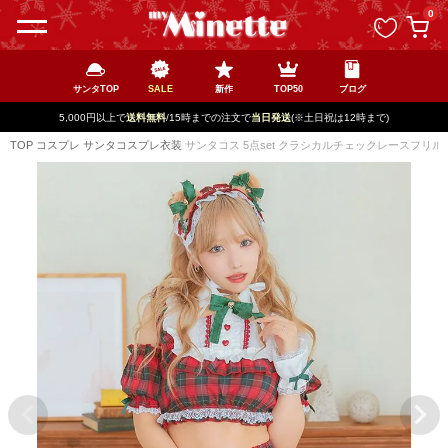
ペー
0
ジト
ップ
へ
サンタTOP
SALE
新作
TOP50
ブログ
5,000円以上で
送料無料
/15時までの注文で
当日発送
(※土日祝は12時まで)
TOP
コスプレ
サンタコスプレ衣装
サンタコス 5点set クラシカルチェックレースフ