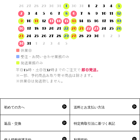
26
27
28
29
30
31
1
30
31
1
2
3
4
5
2
3
4
5
6
7
8
6
7
8
9
10
11
12
9
10
11
12
13
14
15
13
14
15
16
17
18
19
16
17
18
19
20
21
22
20
21
22
23
24
25
26
23
24
25
26
27
28
29
27
28
29
30
1
2
3
30
31
1
2
3
4
5
■
休業日
■
受注・お問い合わせ業務のみ
■
発送業務のみ
平日15時・土日祝12時までのご注文で 
即日発送。
※一部、予約商品お取り寄せ商品は除きます。

※休業日は発送致しません。

初めての方へ
送料とお支払い方法
返品・交換
特定商取引法に基づく表記
個人情報保護方針
利用規約