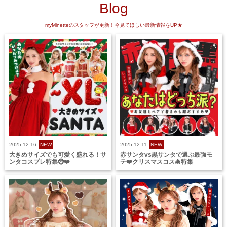
Blog
myMinetteのスタッフが更新！今見てほしい最新情報をUP★
2025.12.16
NEW
2025.12.11
NEW
大きめサイズでも可愛く盛れる！サ
赤サンタvs黒サンタで選ぶ最強モ
ンタコスプレ特集🤶❤️
テ❤️クリスマスコス🎄特集