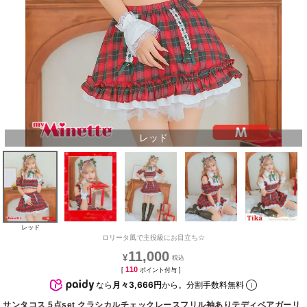
レッド
レッド
ロリータ風で主役級にお目立ち☆
11,000
¥
110
[
ポイント付与 ]
なら
月々3,666円
から。分割手数料無料
サンタコス 5点set クラシカルチェックレースフリル袖ありテディベアガーリ