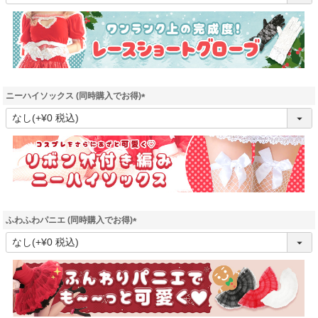
必
須
)
ニーハイソックス (同時購入でお得)
(
必
須
)
ふわふわパニエ (同時購入でお得)
(
必
須
)