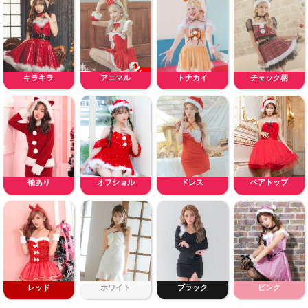
キラキラ
アニマル
トナカイ
チェック柄
袖あり
オフショル
ドレス
ベアトップ
レッド
ホワイト
ブラック
ピンク