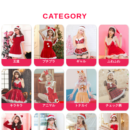
CATEGORY
王道
プチプラ
ギャル
ふわふわ
キラキラ
アニマル
トナカイ
チェック柄