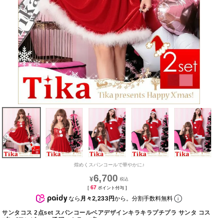
煌めくスパンコールで華やかに♪
6,700
¥
67
[
ポイント付与 ]
なら
月々2,233円
から。分割手数料無料
サンタコス 2点set スパンコールベアデザインキラキラプチプラ サンタ コス