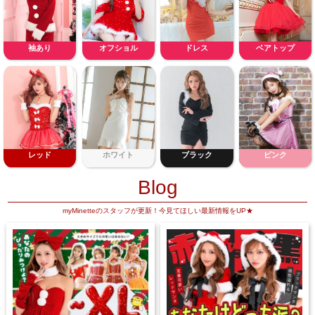
袖あり
オフショル
ドレス
ベアトップ
レッド
ホワイト
ブラック
ピンク
Blog
myMinetteのスタッフが更新！今見てほしい最新情報をUP★