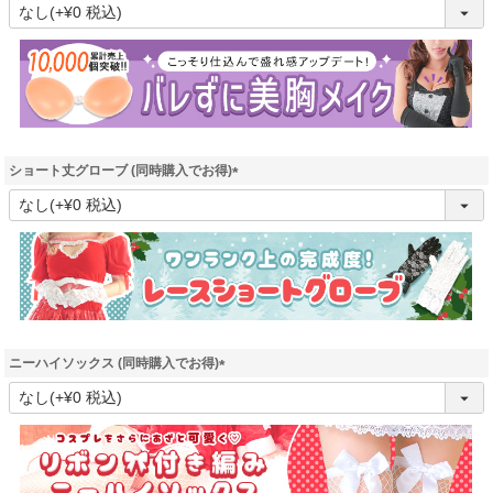
(
必
須
)
ショート丈グローブ (同時購入でお得)
(
必
須
)
ニーハイソックス (同時購入でお得)
(
必
須
)