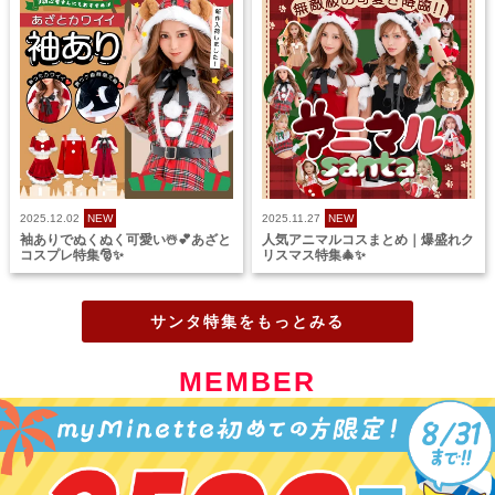
2025.12.02
NEW
2025.11.27
NEW
袖ありでぬくぬく可愛い☃️💕あざと
人気アニマルコスまとめ｜爆盛れク
コスプレ特集🎅✨
リスマス特集🎄✨
サンタ特集をもっとみる
MEMBER