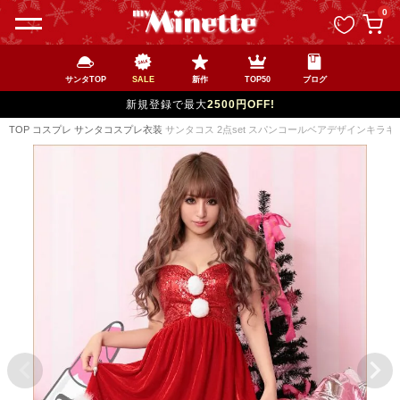
ペー
0
ジト
ップ
へ
サンタTOP
SALE
新作
TOP50
ブログ
5,000円以上で
送料無料
/15時までの注文で
当日発送
(※土日祝は12時まで)
TOP
コスプレ
サンタコスプレ衣装
サンタコス 2点set スパンコールベアデザインキラキ