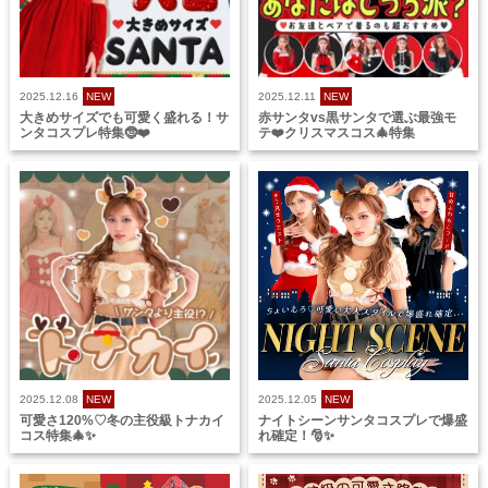
2025.12.16
NEW
2025.12.11
NEW
大きめサイズでも可愛く盛れる！サ
赤サンタvs黒サンタで選ぶ最強モ
ンタコスプレ特集🤶❤️
テ❤️クリスマスコス🎄特集
2025.12.08
NEW
2025.12.05
NEW
可愛さ120%♡冬の主役級トナカイ
ナイトシーンサンタコスプレで爆盛
コス特集🎄✨
れ確定！🎅✨