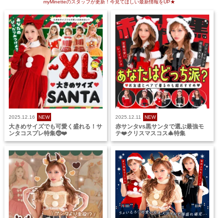
myMinetteのスタッフが更新！今見てほしい最新情報をUP★
2025.12.16
NEW
2025.12.11
NEW
大きめサイズでも可愛く盛れる！サ
赤サンタvs黒サンタで選ぶ最強モ
ンタコスプレ特集🤶❤️
テ❤️クリスマスコス🎄特集