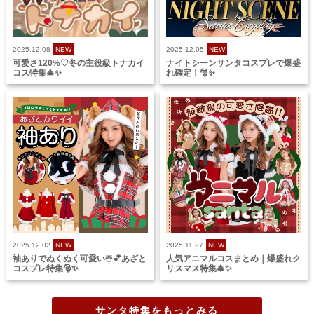
2025.12.08
NEW
2025.12.05
NEW
可愛さ120%♡冬の主役級トナカイ
ナイトシーンサンタコスプレで爆盛
コス特集🎄✨
れ確定！🎅✨
2025.12.02
NEW
2025.11.27
NEW
袖ありでぬくぬく可愛い☃️💕あざと
人気アニマルコスまとめ｜爆盛れク
コスプレ特集🎅✨
リスマス特集🎄✨
サンタ特集をもっとみる