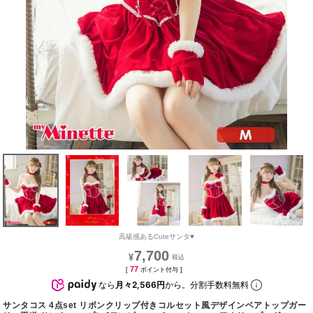
高級感あるCuteサンタ♥
7,700
¥
77
[
ポイント付与 ]
なら
月々2,566円
から。分割手数料無料
サンタコス 4点set リボンクリップ付きコルセット風デザインベアトップガー