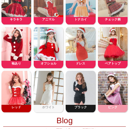
キラキラ
アニマル
トナカイ
チェック柄
袖あり
オフショル
ドレス
ベアトップ
レッド
ホワイト
ブラック
ピンク
Blog