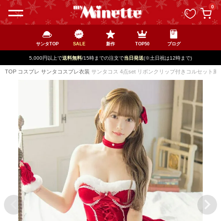
ペー
0
ジト
ップ
へ
サンタTOP
SALE
新作
TOP50
ブログ
5,000円以上で
送料無料
/15時までの注文で
当日発送
(※土日祝は12時まで)
TOP
コスプレ
サンタコスプレ衣装
サンタコス 4点set リボンクリップ付きコルセット