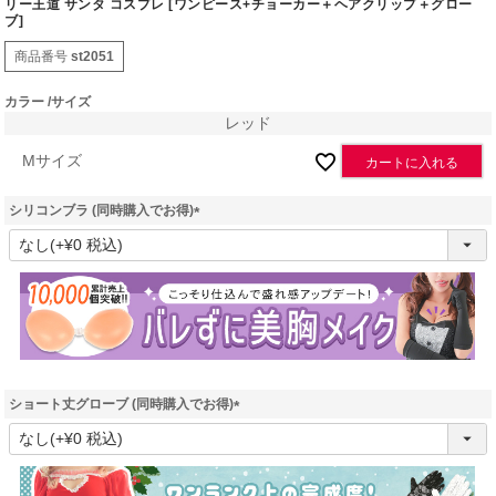
リー王道 サンタ コスプレ [ワンピース+チョーカー＋ヘアクリップ＋グロー
ブ]
商品番号
st2051
カラー
サイズ
レッド
Mサイズ
カートに入れる
シリコンブラ (同時購入でお得)
(
必
須
)
ショート丈グローブ (同時購入でお得)
(
必
須
)