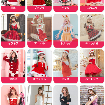
王道
プチプラ
ギャル
ふわふわ
キラキラ
アニマル
トナカイ
チェック柄
袖あり
オフショル
ドレス
ベアトップ