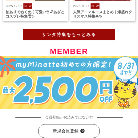
2025.12.02
NEW
2025.11.27
NEW
袖ありでぬくぬく可愛い☃️💕あざと
人気アニマルコスまとめ｜爆盛れク
コスプレ特集🎅✨
リスマス特集🎄✨
サンタ特集をもっとみる
MEMBER
会員登録がお済みではない方
新規会員登録