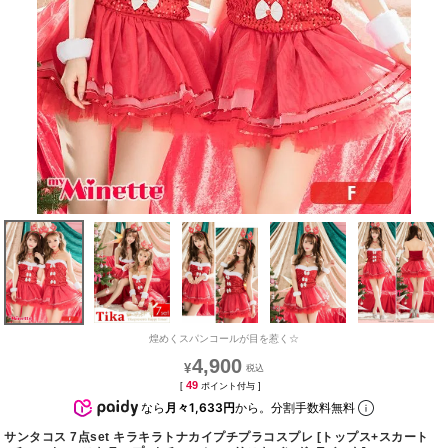
煌めくスパンコールが目を惹く☆
4,900
¥
49
[
ポイント付与 ]
なら
月々1,633円
から。分割手数料無料
サンタコス 7点set キラキラトナカイプチプラコスプレ [トップス+スカート