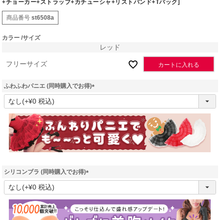
+チョーカー+ストラップ+カチューシャ+リストバンド+Tバック]
商品番号
st6508a
カラー
サイズ
レッド
フリーサイズ
カートに入れる
ふわふわパニエ (同時購入でお得)
(
必
須
)
シリコンブラ (同時購入でお得)
(
必
須
)