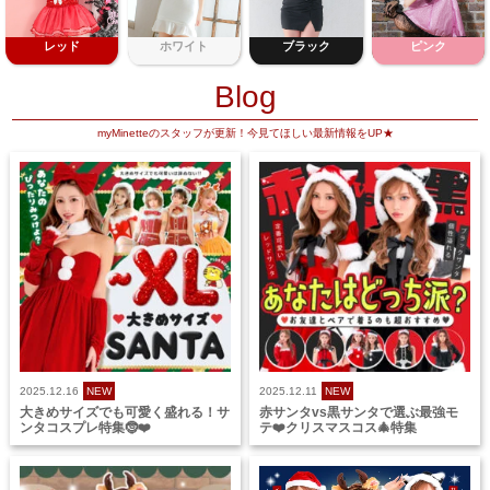
レッド
ホワイト
ブラック
ピンク
Blog
myMinetteのスタッフが更新！今見てほしい最新情報をUP★
2025.12.16
NEW
2025.12.11
NEW
大きめサイズでも可愛く盛れる！サ
赤サンタvs黒サンタで選ぶ最強モ
ンタコスプレ特集🤶❤️
テ❤️クリスマスコス🎄特集