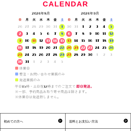
CALENDAR
2026年8月
2026年9月
日
月
火
水
木
金
土
日
月
火
水
木
金
土
26
27
28
29
30
31
1
30
31
1
2
3
4
5
2
3
4
5
6
7
8
6
7
8
9
10
11
12
9
10
11
12
13
14
15
13
14
15
16
17
18
19
16
17
18
19
20
21
22
20
21
22
23
24
25
26
23
24
25
26
27
28
29
27
28
29
30
1
2
3
30
31
1
2
3
4
5
■
休業日
■
受注・お問い合わせ業務のみ
■
発送業務のみ
平日15時・土日祝12時までのご注文で 
即日発送。
※一部、予約商品お取り寄せ商品は除きます。

※休業日は発送致しません。

初めての方へ
送料とお支払い方法