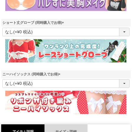
ショート丈グローブ (同時購入でお得)
(
必
須
)
ニーハイソックス (同時購入でお得)
(
必
須
)
アイテム説明
サイズ・詳細