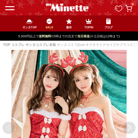
ペー
0
ジト
ップ
へ
サンタTOP
SALE
新作
TOP50
ブログ
5,000円以上で
送料無料
/15時までの注文で
当日発送
(※土日祝は12時まで)
TOP
コスプレ
サンタコスプレ衣装
サンタコス 7点set キラキラトナカイプチプラコスプ