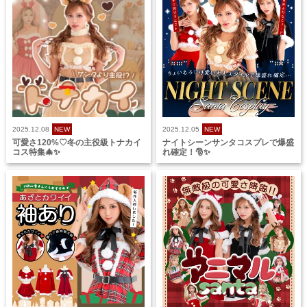
2025.12.08
NEW
2025.12.05
NEW
可愛さ120%♡冬の主役級トナカイ
ナイトシーンサンタコスプレで爆盛
コス特集🎄✨
れ確定！🎅✨