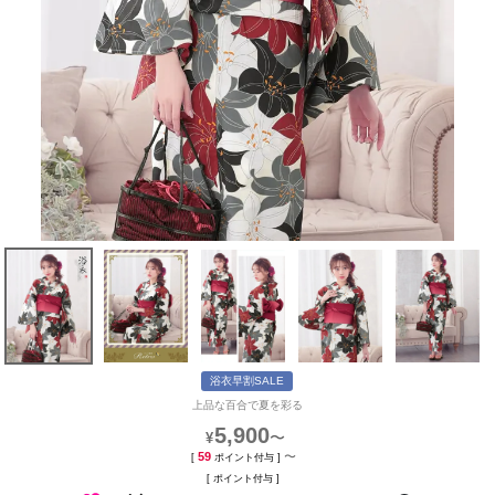
浴衣早割SALE
上品な百合で夏を彩る
5,900
〜
¥
59
〜
[
ポイント付与 ]
[
ポイント付与 ]