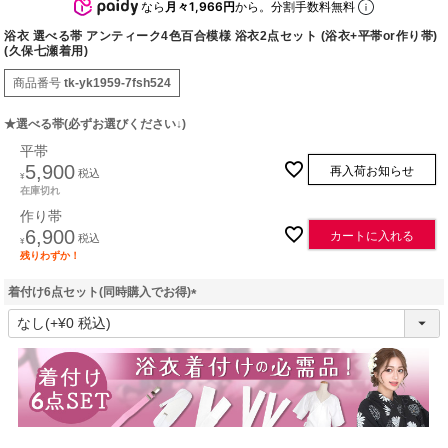
なら
月々1,966円
から。分割手数料無料
浴衣 選べる帯 アンティーク4色百合模様 浴衣2点セット (浴衣+平帯or作り帯)
(久保七瀬着用)
商品番号
tk-yk1959-7fsh524
★選べる帯(必ずお選びください↓)
平帯
5,900
再入荷お知らせ
税込
¥
在庫切れ
作り帯
6,900
カートに入れる
税込
¥
残りわずか！
着付け6点セット(同時購入でお得)
(
必
須
)