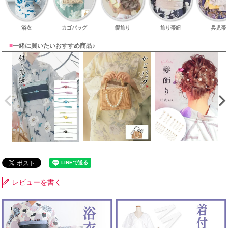
浴衣
カゴバッグ
髪飾り
飾り帯紐
兵児帯
■
一緒に買いたいおすすめ商品♪
レビューを書く