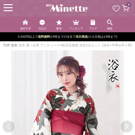
ペー
0
ジト
ップ
へ
浴衣TOP
SALE
新作
ランキング
ブログ
検索
5,000円以上で
送料無料
/15時までの注文で
当日発送
(※土日祝は12時まで)
TOP
浴衣
浴衣 選べる帯 アンティーク4色百合模様 浴衣2点セット (浴衣+平帯or作り帯) 