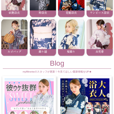
妖艶浴衣
粋浴衣
花魁浴衣
ワンピース浴衣
カゴバッグ
飾り紐
髪飾り
兵児帯
Blog
myMinetteのスタッフが更新！今見てほしい最新情報をUP★