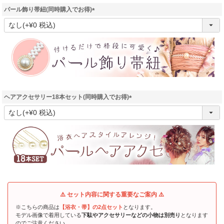
パール飾り帯紐(同時購入でお得)
(
必
須
)
ヘアアクセサリー18本セット(同時購入でお得)
(
必
須
)
⚠️ セット内容に関する重要なご案内 ⚠️
※こちらの商品は
【浴衣・帯】の2点セット
となります。
モデル画像で着用している
下駄やアクセサリーなどの小物は別売り
となります
のでご注意ください。