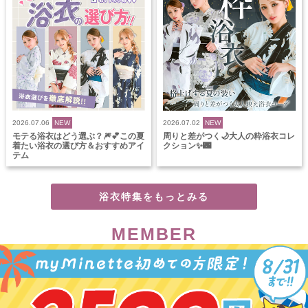
2026.07.06
NEW
2026.07.02
NEW
モテる浴衣はどう選ぶ？🎆💕この夏
周りと差がつく🌙大人の粋浴衣コレ
着たい浴衣の選び方＆おすすめアイ
クション✨🌃
テム
浴衣特集をもっとみる
MEMBER