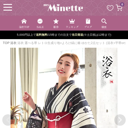
ペー
0
ジト
ップ
へ
浴衣TOP
SALE
新作
ランキング
ブログ
検索
5,000円以上で
送料無料
/15時までの注文で
当日発送
(※土日祝は12時まで)
TOP
浴衣
浴衣 選べる帯 レトロ生成り地×よろけ縞に椿 ゆかた2点セット (浴衣+平帯or作り