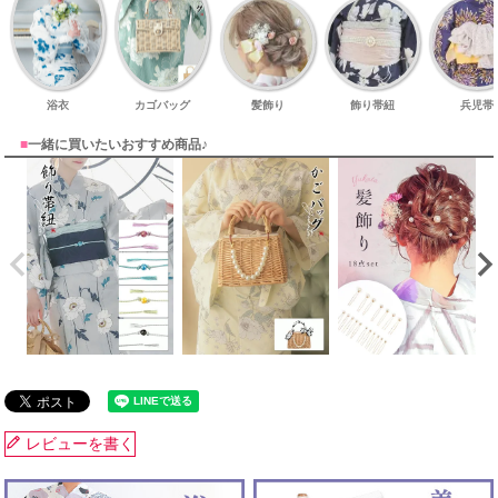
浴衣
カゴバッグ
髪飾り
飾り帯紐
兵児帯
■
一緒に買いたいおすすめ商品♪
レビューを書く