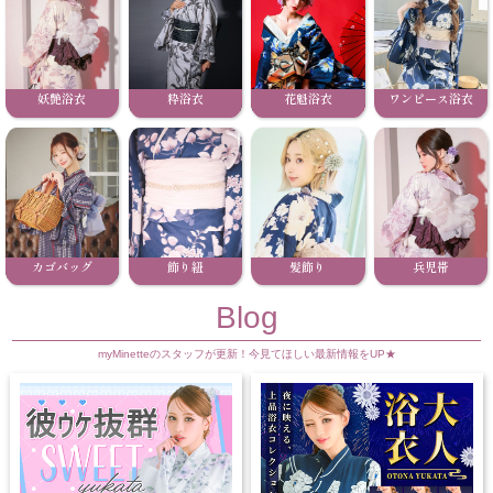
妖艶浴衣
粋浴衣
花魁浴衣
ワンピース浴衣
カゴバッグ
飾り紐
髪飾り
兵児帯
Blog
myMinetteのスタッフが更新！今見てほしい最新情報をUP★