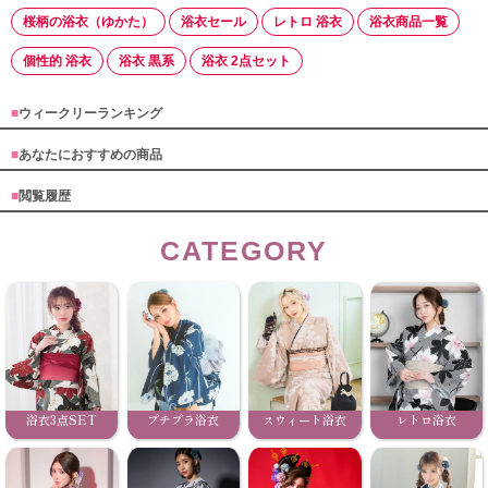
桜柄の浴衣（ゆかた）
浴衣セール
レトロ 浴衣
浴衣商品一覧
個性的 浴衣
浴衣 黒系
浴衣 2点セット
■
ウィークリーランキング
■
あなたにおすすめの商品
■
閲覧履歴
CATEGORY
浴衣3点SET
プチプラ浴衣
スウィート浴衣
レトロ浴衣