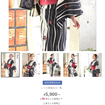
浴衣早割SALE
レトロ感溢れる一枚。
5,900
〜
¥
59
〜
[
ポイント付与 ]
[
ポイント付与 ]