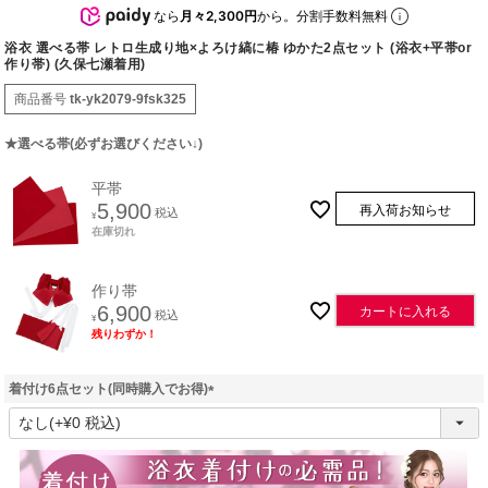
なら
月々2,300円
から。分割手数料無料
浴衣 選べる帯 レトロ生成り地×よろけ縞に椿 ゆかた2点セット (浴衣+平帯or
作り帯) (久保七瀬着用)
商品番号
tk-yk2079-9fsk325
★選べる帯(必ずお選びください↓)
平帯
5,900
再入荷お知らせ
税込
¥
在庫切れ
作り帯
6,900
カートに入れる
税込
¥
残りわずか！
着付け6点セット(同時購入でお得)
(
必
須
)