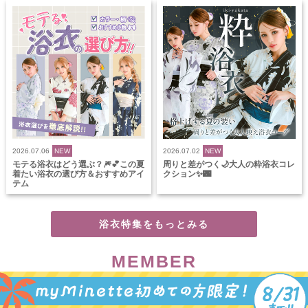
2026.07.06
NEW
2026.07.02
NEW
モテる浴衣はどう選ぶ？🎆💕この夏
周りと差がつく🌙大人の粋浴衣コレ
着たい浴衣の選び方＆おすすめアイ
クション✨🌃
テム
浴衣特集をもっとみる
MEMBER