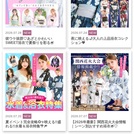
2026.07.28
NEW
2026.07.24
NEW
彼ウケ抜群♡あざとかわいい
夜に映える🌙大人の上品浴衣コレク
SWEET浴衣で夏祭りを彩る🍧
ション🖤
2026.07.20
NEW
2026.07.07
NEW
夏イベント完全攻略🌻✨映える!!盛
【2026年最新】関西花火大会情報
れる!!水着＆浴衣特集🌴🎆
｜シーン別おすすめ浴衣🍧♡