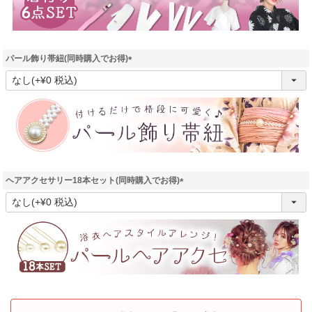
パール飾り帯紐(同時購入でお得)
(
必
須
)
ヘアアクセサリー18本セット(同時購入でお得)
(
必
須
)