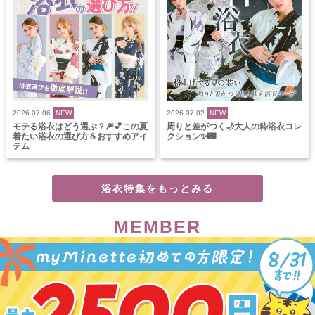
2026.07.06
NEW
2026.07.02
NEW
モテる浴衣はどう選ぶ？🎆💕この夏
周りと差がつく🌙大人の粋浴衣コレ
着たい浴衣の選び方＆おすすめアイ
クション✨🌃
テム
浴衣特集をもっとみる
MEMBER