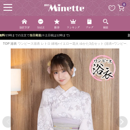
ペー
0
ジト
ップ
へ
浴衣TOP
SALE
新作
ランキング
ブログ
検索
5,000円以上で
送料無料
/15時までの注文で
当日発送
(※土日祝は12時まで)
TOP
浴衣
ワンピース浴衣 レトロ 緑地×イエロー花火 ゆかた3点セット (浴衣+ワンピース