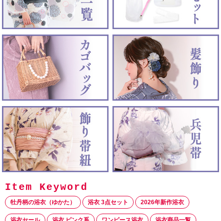
牡丹柄の浴衣（ゆかた）
浴衣 3点セット
2026年新作浴衣
浴衣セール
浴衣 ピンク系
ワンピース浴衣
浴衣商品一覧