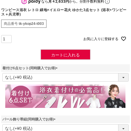
なら
月々2,633円
から。分割手数料無料
ワンピース浴衣 レトロ 緑地×イエロー花火 ゆかた3点セット (浴衣+ワンピー
ス＋兵児帯)
商品番号
tk-ykop24-t003
お気に入りに登録する
カートに入れる
着付け6点セット(同時購入でお得)
(
必
須
)
パール飾り帯紐(同時購入でお得)
(