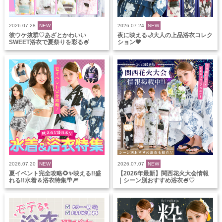
2026.07.28
NEW
2026.07.24
NEW
彼ウケ抜群♡あざとかわいい
夜に映える🌙大人の上品浴衣コレク
SWEET浴衣で夏祭りを彩る🍧
ション🖤
2026.07.20
NEW
2026.07.07
NEW
夏イベント完全攻略🌻✨映える!!盛
【2026年最新】関西花火大会情報
れる!!水着＆浴衣特集🌴🎆
｜シーン別おすすめ浴衣🍧♡