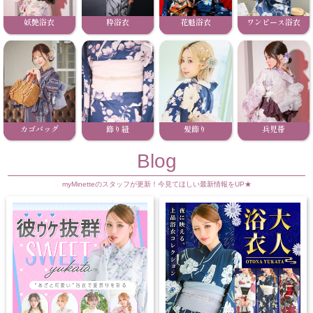
妖艶浴衣
粋浴衣
花魁浴衣
ワンピース浴衣
カゴバッグ
飾り紐
髪飾り
兵児帯
Blog
myMinetteのスタッフが更新！今見てほしい最新情報をUP★