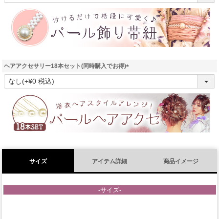
必
須
)
ヘアアクセサリー18本セット(同時購入でお得)
(
必
須
)
サイズ
アイテム詳細
商品イメージ
-サイズ-