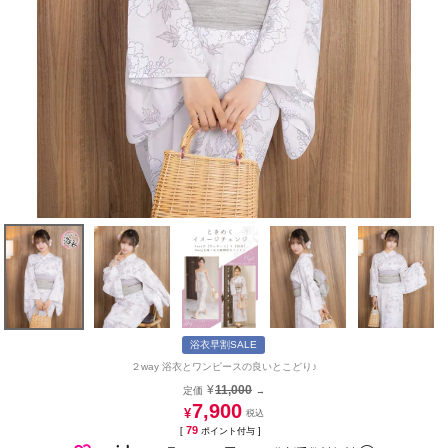
浴衣早割SALE
２way 浴衣とワンピースの良いとこどり♪
¥
11,000
定価
→
7,900
¥
79
[
ポイント付与 ]