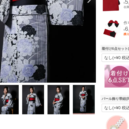
5
¥
在
作
6
¥
残
着付け6点セット
パール飾り帯紐(