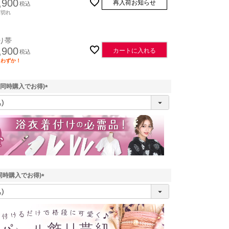
,900
再入荷お知らせ
税込
庫切れ
り帯
,900
カートに入れる
税込
りわずか！
(同時購入でお得)
(
必
須
)
同時購入でお得)
(
必
須
平帯
作り帯
)