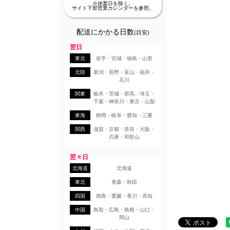
※休業日を除く。
サイト下部営業カレンダーを参照。
配送にかかる日数
(目安)
翌日
東北
岩手・宮城・福島・山形
北陸
新潟・長野・富山・福井・
石川
関東
栃木・茨城・群馬・埼玉・
千葉・神奈川・東京・山梨
東海
静岡・岐阜・愛知・三重
関西
滋賀・京都・奈良・大阪・
兵庫・和歌山
翌々日
北海道
北海道
東北
青森・秋田
四国
徳島・愛媛・香川・高知
中国
鳥取・広島・島根・山口・
岡山