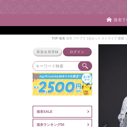
浴衣T
TOP
浴衣
浴衣 プチプラ 2点セット ストライプ 薔薇 シッ
新規会員登録
ログイン
浴衣SALE
浴衣ランキング50