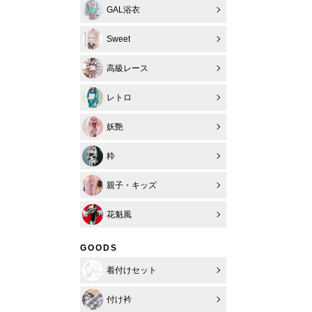
GAL浴衣
Sweet
高級レース
レトロ
妖艶
粋
親子・キッズ
花魁風
GOODS
着付けセット
付け衿