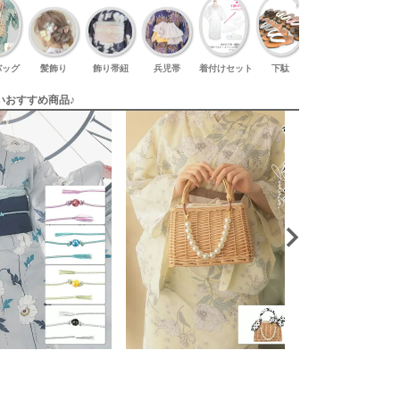
バッグ
髪飾り
飾り帯紐
兵児帯
着付けセット
下駄
足袋
いおすすめ商品♪