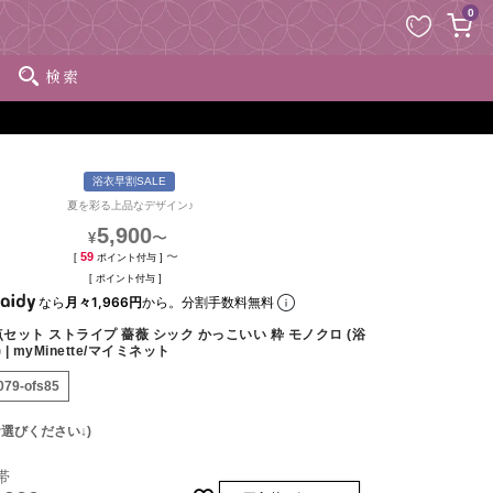
ペー
0
ジト
ップ
検索
へ
浴衣早割SALE
夏を彩る上品なデザイン♪
5,900
〜
¥
59
〜
[
ポイント付与 ]
[
ポイント付与 ]
なら
月々1,966円
から。分割手数料無料
点セット ストライプ 薔薇 シック かっこいい 粋 モノクロ (浴
| myMinette/マイミネット
079-ofs85
選びください↓)
帯