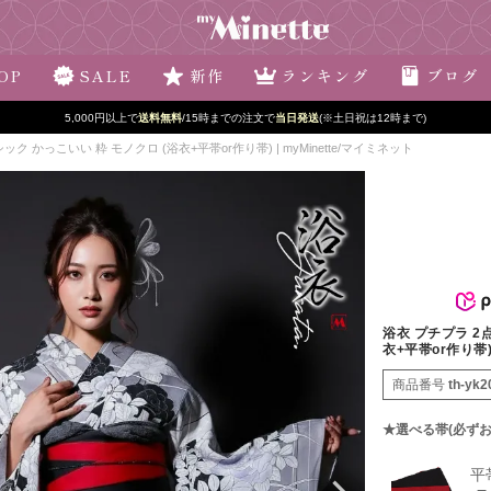
OP
SALE
新作
ランキング
ブログ
5,000円以上で
送料無料
/15時までの注文で
当日発送
(※土日祝は12時まで)
ク かっこいい 粋 モノクロ (浴衣+平帯or作り帯) | myMinette/マイミネット
浴衣 プチプラ 2
衣+平帯or作り帯) 
商品番号
th-yk2
★選べる帯(必ずお
平