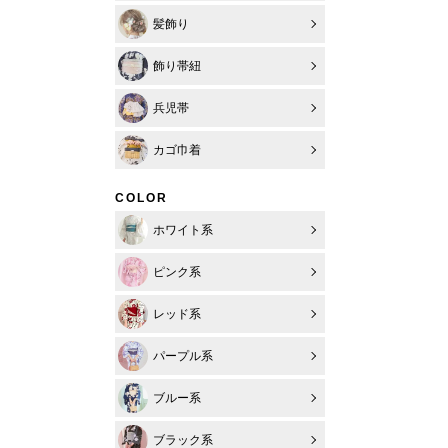
髪飾り
飾り帯紐
兵児帯
カゴ巾着
COLOR
ホワイト系
ピンク系
レッド系
パープル系
ブルー系
ブラック系