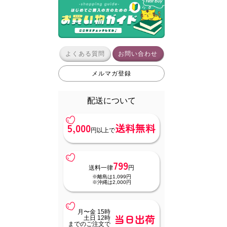
よくある質問
お問い合わせ
メルマガ登録
配送について
5,000
送料無料
円以上で
799
送料一律
円
※離島は1,099円
※沖縄は2,000円
月〜金 15時
当日出荷
土日 12時
までのご注文で