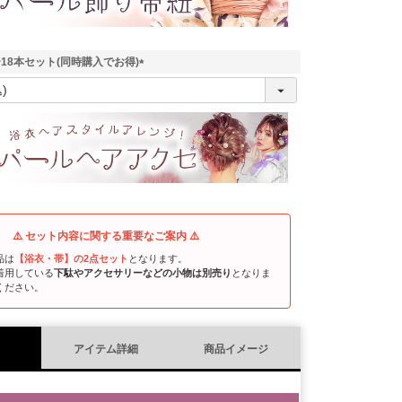
18本セット(同時購入でお得)
(
必
須
)
⚠️ セット内容に関する重要なご案内 ⚠️
品は
【浴衣・帯】の2点セット
となります。
着用している
下駄やアクセサリーなどの小物は別売り
となりま
ください。
アイテム詳細
商品イメージ