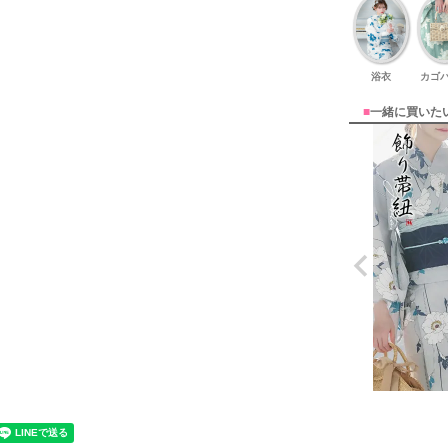
浴衣
カゴ
■
一緒に買いた