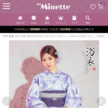
ペー
0
ジト
ップ
へ
浴衣TOP
SALE
新作
ランキング
ブログ
検索
5,000円以上で
送料無料
/15時までの注文で
当日発送
(※土日祝は12時まで)
TOP
浴衣
浴衣 妖艶 紫色水彩百合の花 ゆかた2点セット (浴衣+兵児帯) (ゆんころ着用)