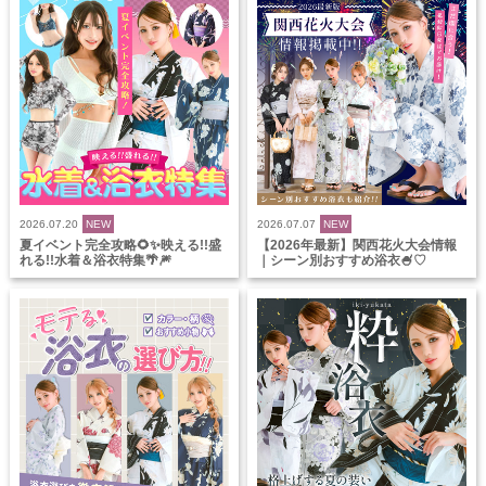
2026.07.20
NEW
2026.07.07
NEW
夏イベント完全攻略🌻✨映える!!盛
【2026年最新】関西花火大会情報
れる!!水着＆浴衣特集🌴🎆
｜シーン別おすすめ浴衣🍧♡