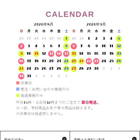
CALENDAR
2026年8月
2026年9月
日
月
火
水
木
金
土
日
月
火
水
木
金
土
26
27
28
29
30
31
1
30
31
1
2
3
4
5
2
3
4
5
6
7
8
6
7
8
9
10
11
12
9
10
11
12
13
14
15
13
14
15
16
17
18
19
16
17
18
19
20
21
22
20
21
22
23
24
25
26
23
24
25
26
27
28
29
27
28
29
30
1
2
3
30
31
1
2
3
4
5
■
休業日
■
受注・お問い合わせ業務のみ
■
発送業務のみ
平日15時・土日祝12時までのご注文で 
即日発送。
※一部、予約商品お取り寄せ商品は除きます。

※休業日は発送致しません。

初めての方へ
送料とお支払い方法