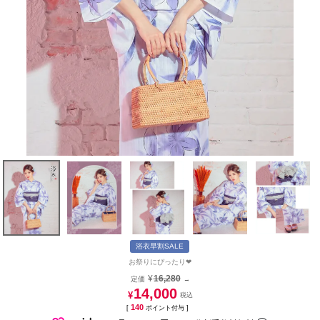
浴衣早割SALE
お祭りにぴったり❤︎
¥
16,280
定価
→
14,000
¥
140
[
ポイント付与 ]