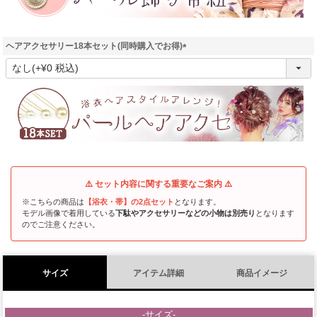
ヘアアクセサリー18本セット(同時購入でお得)
(
必
須
)
⚠️ セット内容に関する重要なご案内 ⚠️
※こちらの商品は
【浴衣・帯】の2点セット
となります。
モデル画像で着用している
下駄やアクセサリーなどの小物は別売り
となります
のでご注意ください。
サイズ
アイテム詳細
商品イメージ
-サイズ-