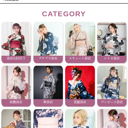
CATEGORY
浴衣3点SET
プチプラ浴衣
スウィート浴衣
レトロ浴衣
妖艶浴衣
粋浴衣
花魁浴衣
ワンピース浴衣