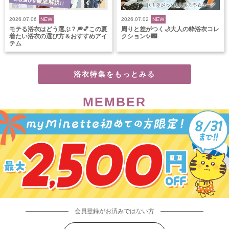
2026.07.06
NEW
2026.07.02
NEW
モテる浴衣はどう選ぶ？🎆💕この夏
周りと差がつく🌙大人の粋浴衣コレ
着たい浴衣の選び方＆おすすめアイ
クション✨🌃
テム
浴衣特集をもっとみる
MEMBER
会員登録がお済みではない方