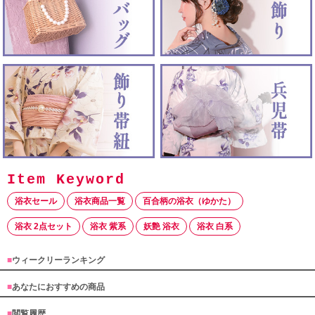
浴衣セール
浴衣商品一覧
百合柄の浴衣（ゆかた）
浴衣 2点セット
浴衣 紫系
妖艶 浴衣
浴衣 白系
■
ウィークリーランキング
■
あなたにおすすめの商品
■
閲覧履歴