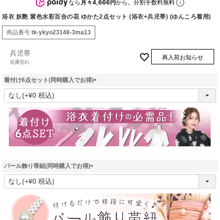
なら
月々4,666円
から。分割手数料無料
浴衣 妖艶 紫色水彩百合の花 ゆかた2点セット (浴衣+兵児帯) (ゆんころ着用)
商品番号
tk-ykyo23148-3ma13
兵児帯
再入荷お知らせ
在庫切れ
着付け6点セット(同時購入でお得)
(
必
須
)
パール飾り帯紐(同時購入でお得)
(
必
須
)