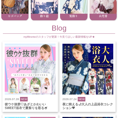
カゴバッグ
飾り紐
髪飾り
兵児帯
Blog
myMinetteのスタッフが更新！今見てほしい最新情報をUP★
2026.07.28
NEW
2026.07.24
NEW
彼ウケ抜群♡あざとかわいい
夜に映える🌙大人の上品浴衣コレク
SWEET浴衣で夏祭りを彩る🍧
ション🖤