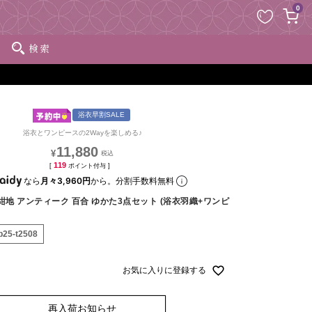
ペー
0
ジト
ップ
検索
へ
浴衣早割SALE
浴衣とワンピースの2Wayを楽しめる♪
11,880
¥
119
[
ポイント付与 ]
なら
月々3,960円
から。分割手数料無料
紺地 アンティーク 百合 ゆかた3点セット (浴衣羽織+ワンピ
p25-t2508
お気に入りに登録する
再入荷お知らせ