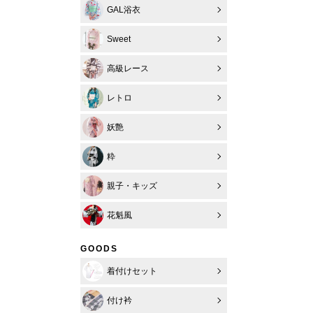
GAL浴衣
Sweet
高級レース
レトロ
妖艶
粋
親子・キッズ
花魁風
GOODS
着付けセット
付け衿