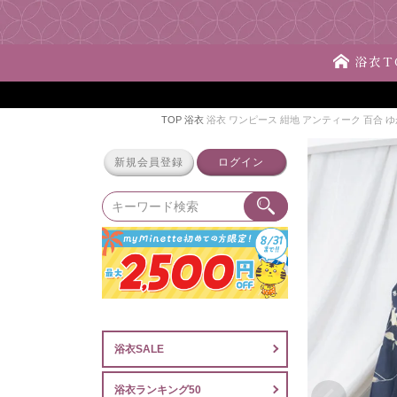
浴衣T
TOP
浴衣
浴衣 ワンピース 紺地 アンティーク 百合 
新規会員登録
ログイン
浴衣SALE
浴衣ランキング50