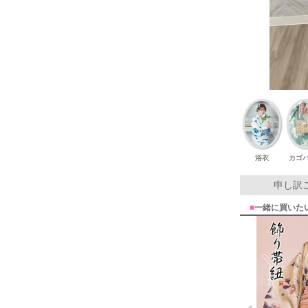
浴衣
カゴ
申し訳
■
一緒に買いた