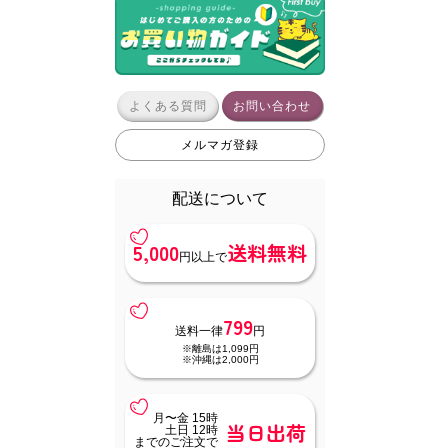
よくある質問
お問い合わせ
メルマガ登録
配送について
5,000
送料無料
円以上で
799
送料一律
円
※離島は1,099円
※沖縄は2,000円
月〜金 15時
当日出荷
土日 12時
までのご注文で