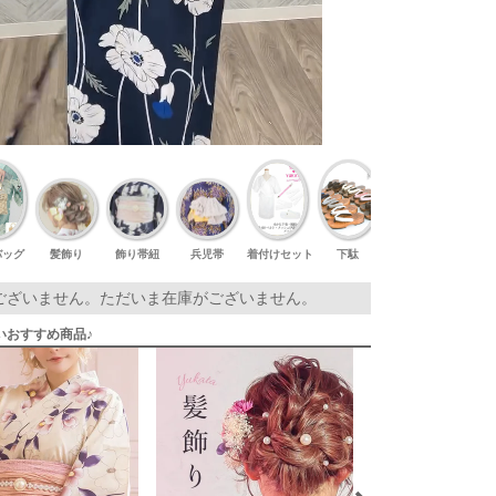
バッグ
髪飾り
飾り帯紐
兵児帯
着付けセット
下駄
足袋
ございません。ただいま在庫がございません。
いおすすめ商品♪