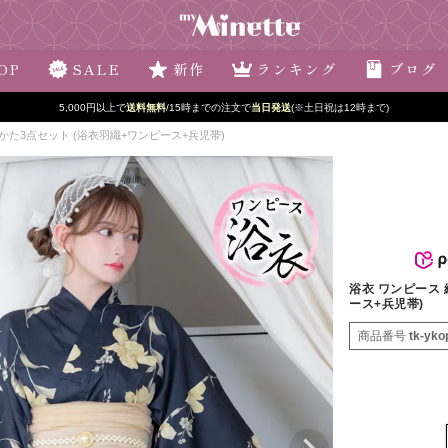
OP
SALE
新作
ランキング
ブログ
5,000円以上で
送料無料
/15時までの注文で
当日発送
(※土日祝は12時まで)
ゆかた3点セット (浴衣羽織+ワンピース+兵児帯)
浴衣 ワンピース 
ース+兵児帯)
商品番号
tk-yko