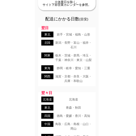
※休業日を除く。
サイト下部営業カレンダーを参照。
配送にかかる日数
(目安)
翌日
東北
岩手・宮城・福島・山形
北陸
新潟・長野・富山・福井・
石川
関東
栃木・茨城・群馬・埼玉・
千葉・神奈川・東京・山梨
東海
静岡・岐阜・愛知・三重
関西
滋賀・京都・奈良・大阪・
兵庫・和歌山
翌々日
北海道
北海道
東北
青森・秋田
四国
徳島・愛媛・香川・高知
中国
鳥取・広島・島根・山口・
岡山