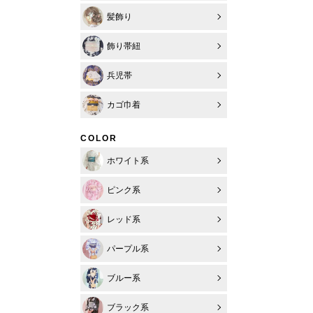
髪飾り
飾り帯紐
兵児帯
カゴ巾着
COLOR
ホワイト系
ピンク系
レッド系
パープル系
ブルー系
ブラック系