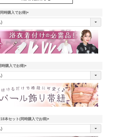
(同時購入でお得)
(
必
須
)
同時購入でお得)
(
必
須
)
18本セット(同時購入でお得)
(
必
須