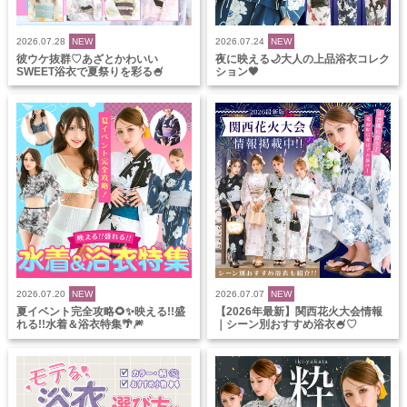
2026.07.28
NEW
2026.07.24
NEW
彼ウケ抜群♡あざとかわいい
夜に映える🌙大人の上品浴衣コレク
SWEET浴衣で夏祭りを彩る🍧
ション🖤
2026.07.20
NEW
2026.07.07
NEW
夏イベント完全攻略🌻✨映える!!盛
【2026年最新】関西花火大会情報
れる!!水着＆浴衣特集🌴🎆
｜シーン別おすすめ浴衣🍧♡