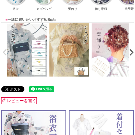
浴衣
カゴバッグ
髪飾り
飾り帯紐
兵児帯
■
一緒に買いたいおすすめ商品♪
レビューを書く