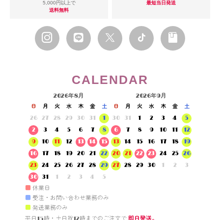
5,000円以上で
最短当日発送
送料無料
CALENDAR
2026年8月
2026年9月
日
月
火
水
木
金
土
日
月
火
水
木
金
土
26
27
28
29
30
31
1
30
31
1
2
3
4
5
2
3
4
5
6
7
8
6
7
8
9
10
11
12
9
10
11
12
13
14
15
13
14
15
16
17
18
19
16
17
18
19
20
21
22
20
21
22
23
24
25
26
23
24
25
26
27
28
29
27
28
29
30
1
2
3
30
31
1
2
3
4
5
■
休業日
■
受注・お問い合わせ業務のみ
■
発送業務のみ
平日15時・土日祝12時までのご注文で 
即日発送。