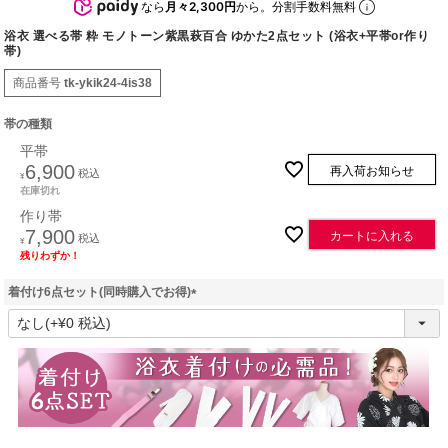
なら
月々2,300円
から。分割手数料無料
浴衣 選べる帯 粋 モノトーン紫黒萩百合 ゆかた2点セット (浴衣+平帯or作り
帯)
商品番号
tk-ykik24-4is38
帯の種類
平帯
6,900
再入荷お知らせ
税込
¥
在庫切れ
作り帯
7,900
カートに入れる
税込
¥
残りわずか！
着付け6点セット(同時購入でお得)
(
必
須
)