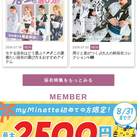
2026.07.06
NEW
2026.07.02
NEW
モテる浴衣はどう選ぶ？🎆💕この夏
周りと差がつく🌙大人の粋浴衣コレ
着たい浴衣の選び方＆おすすめアイ
クション✨🌃
テム
浴衣特集をもっとみる
MEMBER