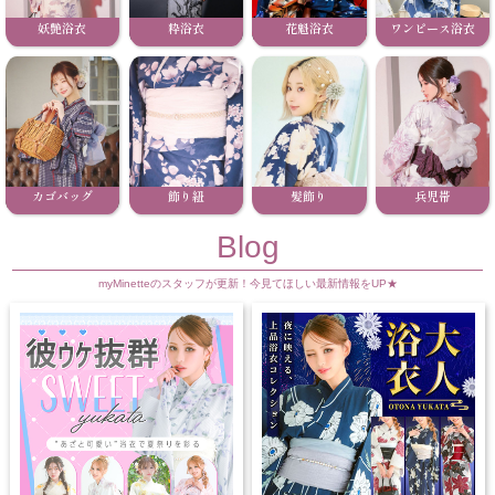
妖艶浴衣
粋浴衣
花魁浴衣
ワンピース浴衣
カゴバッグ
飾り紐
髪飾り
兵児帯
Blog
myMinetteのスタッフが更新！今見てほしい最新情報をUP★