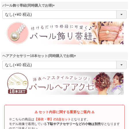
パール飾り帯紐(同時購入でお得)
(
必
須
)
ヘアアクセサリー18本セット(同時購入でお得)
(
必
須
)
⚠️ セット内容に関する重要なご案内 ⚠️
※こちらの商品は
【浴衣・帯】の2点セット
となります。
モデル画像で着用している
下駄やアクセサリーなどの小物は別売り
となります
のでご注意ください。