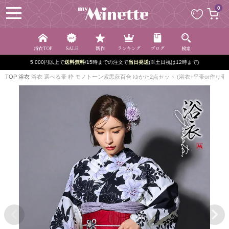
ペー
0
ジト
ップ
へ
浴衣TOP
SALE
新作
ランキング
ブログ
検索
5,000円以上で
送料無料
/15時までの注文で
当日発送
(※土日祝は12時まで)
TOP
浴衣
浴衣 選べる帯 粋 モノトーン紫黒萩百合 ゆかた2点セット (浴衣+平帯or作り帯)