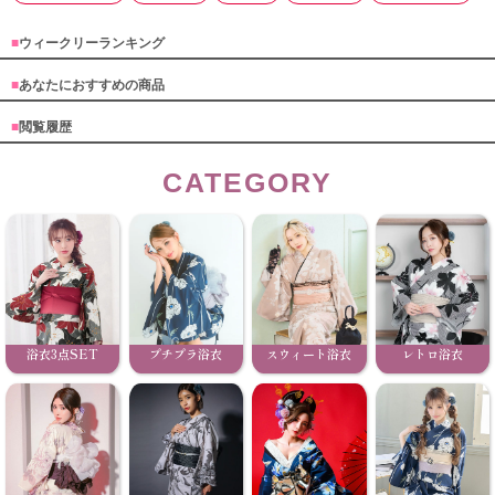
■
ウィークリーランキング
■
あなたにおすすめの商品
■
閲覧履歴
CATEGORY
浴衣3点SET
プチプラ浴衣
スウィート浴衣
レトロ浴衣