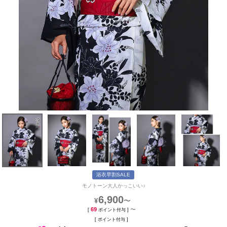
浴衣早割SALE
モノトーン大人かっこいい♪
6,900
〜
¥
69
〜
[
ポイント付与 ]
[
ポイント付与 ]