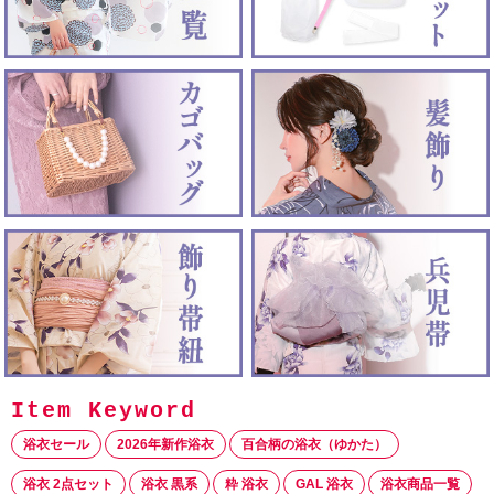
浴衣セール
2026年新作浴衣
百合柄の浴衣（ゆかた）
浴衣 2点セット
浴衣 黒系
粋 浴衣
GAL 浴衣
浴衣商品一覧