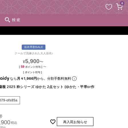
ペー
0
ジト
ップ
検索
へ
浴衣早割SALE
クールで洗練された大人浴衣♪
5,900
〜
¥
59
〜
[
ポイント付与 ]
[
ポイント付与 ]
なら
月々1,966円
から。分割手数料無料
薔薇 2025 粋シリーズ ゆかた 2点セット (ゆかた・平帯or作
079-ofs85a
帯
,900
再入荷お知らせ
税込
庫切れ