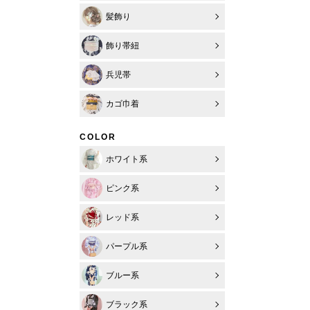
髪飾り
飾り帯紐
兵児帯
カゴ巾着
COLOR
ホワイト系
ピンク系
レッド系
パープル系
ブルー系
ブラック系