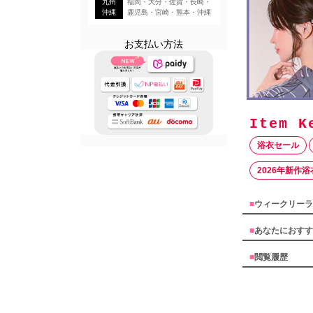
九州
福岡・大分・佐賀・長崎・
沖縄
鹿児島・宮崎・熊本・沖縄
お支払い方法
浴衣セール
2026年新作浴
■
ウィークリーラ
■
あなたにおすす
■
閲覧履歴