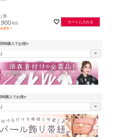
り帯
,900
カートに入れる
税込
りわずか！
(同時購入でお得)
(
必
須
)
同時購入でお得)
(
必
須
)
平帯