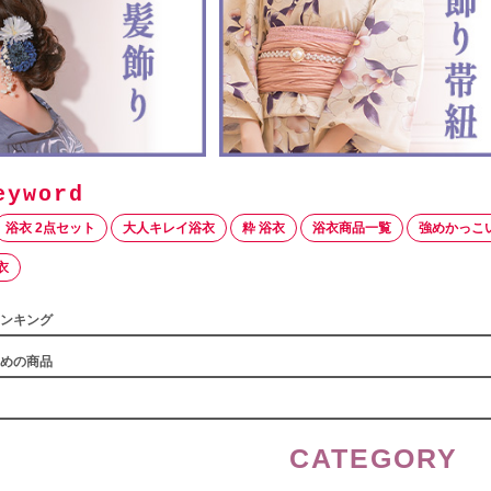
浴衣 2点セット
大人キレイ浴衣
粋 浴衣
浴衣商品一覧
強めかっこ
衣
ンキング
めの商品
CATEGORY