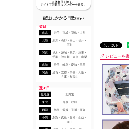
※休業日を除く。
サイト下部営業カレンダーを参照。
配送にかかる日数
(目安)
翌日
東北
岩手・宮城・福島・山形
北陸
新潟・長野・富山・福井・
石川
関東
栃木・茨城・群馬・埼玉・
レビューを
千葉・神奈川・東京・山梨
東海
静岡・岐阜・愛知・三重
関西
滋賀・京都・奈良・大阪・
兵庫・和歌山
翌々日
北海道
北海道
東北
青森・秋田
四国
徳島・愛媛・香川・高知
中国
鳥取・広島・島根・山口・
岡山