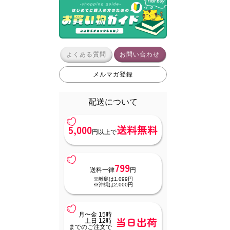
よくある質問
お問い合わせ
メルマガ登録
配送について
5,000
送料無料
円以上で
799
送料一律
円
※離島は1,099円
※沖縄は2,000円
月〜金 15時
当日出荷
土日 12時
までのご注文で