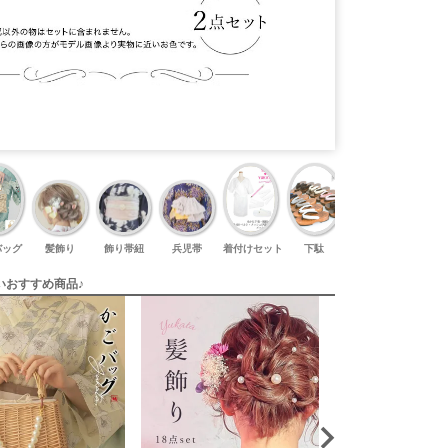
バッグ
髪飾り
飾り帯紐
兵児帯
着付けセット
下駄
足袋
いおすすめ商品♪