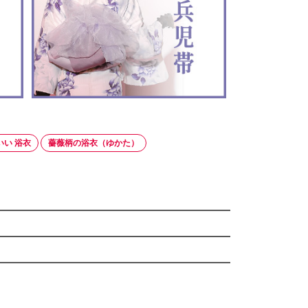
いい 浴衣
薔薇柄の浴衣（ゆかた）