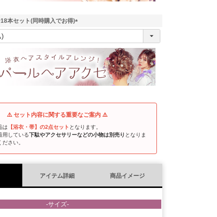
18本セット(同時購入でお得)
(
必
須
)
⚠️ セット内容に関する重要なご案内 ⚠️
品は
【浴衣・帯】の2点セット
となります。
着用している
下駄やアクセサリーなどの小物は別売り
となりま
ください。
アイテム詳細
商品イメージ
-サイズ-