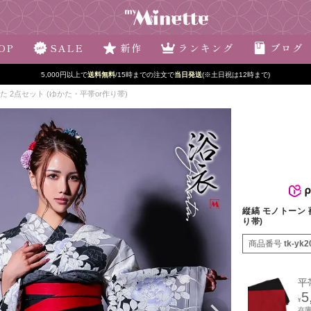
OP
SALE
新作
ランキング
ブログ
5,000円以上で
送料無料
/15時までの注文で
当日発送
(※土日祝は12時まで)
かた 2点セット (ゆかた・平帯or作り帯)
縦縞 モノトーン 
り帯)
商品番号
tk-yk2
平
5
¥
在