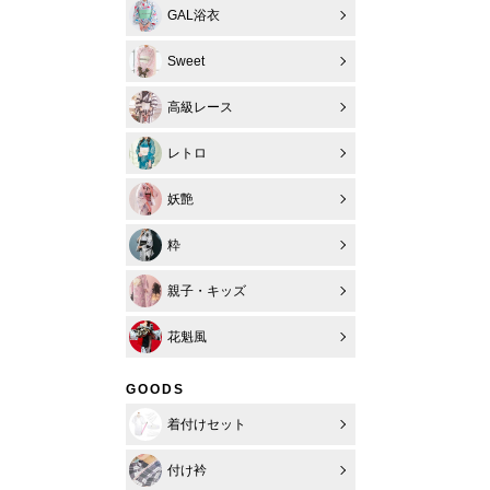
GAL浴衣
Sweet
高級レース
レトロ
妖艶
粋
親子・キッズ
花魁風
GOODS
着付けセット
付け衿