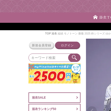
浴衣T
TOP
浴衣
縦縞 モノトーン 薔薇 2025 粋シリーズ ゆ
新規会員登録
ログイン
浴衣SALE
浴衣ランキング50