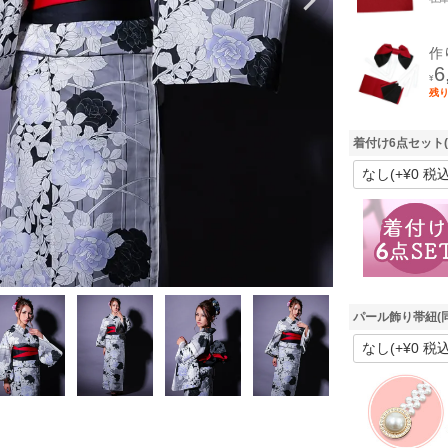
作
6
¥
残
着付け6点セット
パール飾り帯紐(