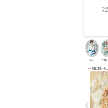
浴衣
カゴ
■
一緒に買いた