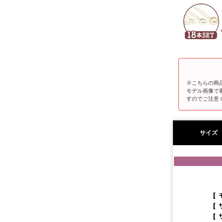
※こちらの商
モデル画像で
すのでご注意
サイズ