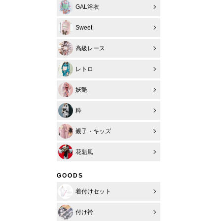
GAL浴衣
Sweet
高級レース
レトロ
妖艶
粋
親子・キッズ
花魁風
GOODS
着付けセット
付け衿