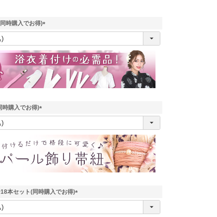
(同時購入でお得)
(
必
須
)
同時購入でお得)
(
必
須
)
18本セット(同時購入でお得)
(
必