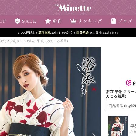
OP
SALE
新作
ランキング
ブログ
新規登録で最大
2500円OFF!
かた2点セット (浴衣+平帯) (ゆんころ着用)
浴衣 平帯 クリー
んころ着用)
商品番号
tk-yk2
平
在