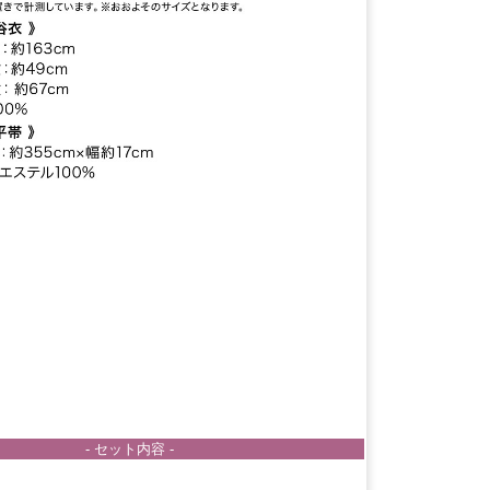
- セット内容 -