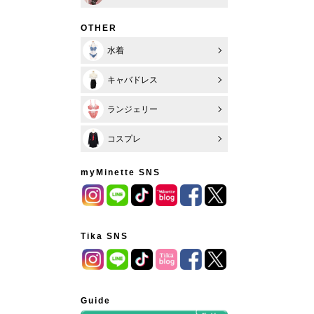
OTHER
水着
キャバドレス
ランジェリー
コスプレ
myMinette SNS
Tika SNS
Guide