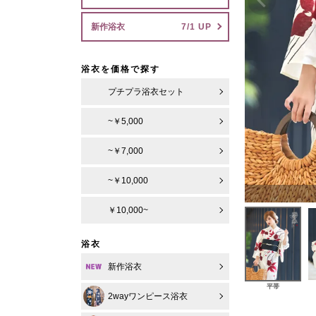
新作浴衣
浴衣を価格で探す
プチプラ浴衣セット
~￥5,000
~￥7,000
~￥10,000
￥10,000~
浴衣
新作浴衣
平帯
2wayワンピース浴衣