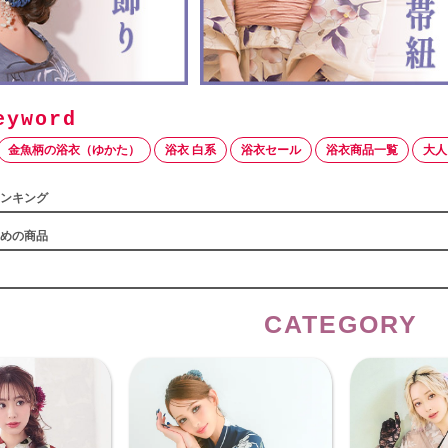
金魚柄の浴衣（ゆかた）
浴衣 白系
浴衣セール
浴衣商品一覧
大人
ンキング
めの商品
CATEGORY