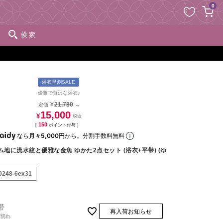
ペー
0
ジト
ップ
検索
へ
浴衣早割SALE
優雅で贅沢な浴衣♪
¥
21,780
定価
→
15,000
¥
150
[
ポイント付与 ]
なら
月々5,000円
から。分割手数料無料
ム地に流水紋と優雅な金魚 ゆかた2点セット (浴衣+平帯) (ゆ
0248-6ex31
帯
再入荷お知らせ
庫切れ