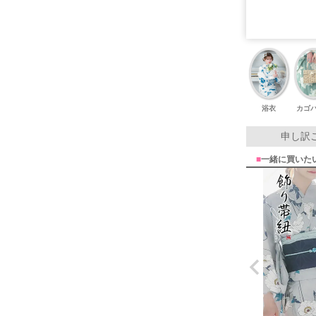
浴衣
カゴ
申し訳
■
一緒に買いた