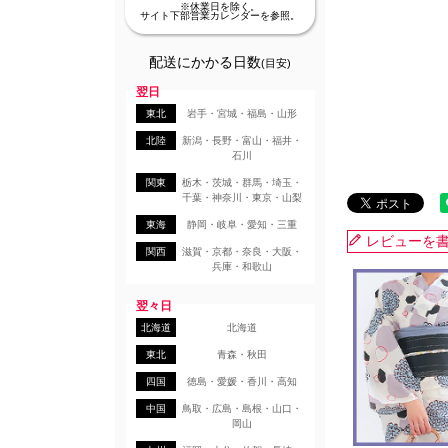
※休業日を除く。
サイト下部営業カレンダーを参照。
配送にかかる日数
(目安)
翌日
東北
岩手・宮城・福島・山形
北陸
新潟・長野・富山・福井・
石川
関東
栃木・茨城・群馬・埼玉・
千葉・神奈川・東京・山梨
東海
静岡・岐阜・愛知・三重
レビューを
関西
滋賀・京都・奈良・大阪・
兵庫・和歌山
翌々日
北海道
北海道
東北
青森・秋田
四国
徳島・愛媛・香川・高知
中国
鳥取・広島・島根・山口・
岡山