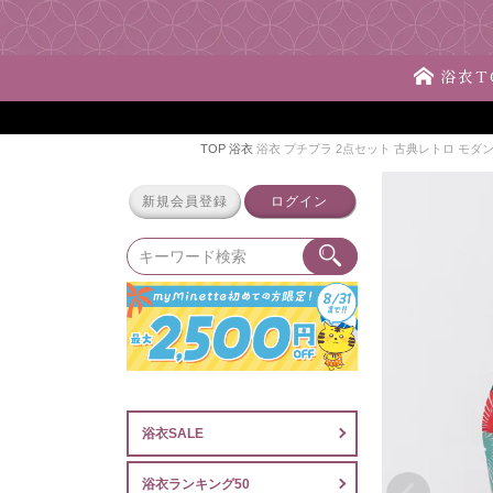
浴衣T
TOP
浴衣
浴衣 プチプラ 2点セット 古典レトロ モダン 個
新規会員登録
ログイン
浴衣SALE
浴衣ランキング50