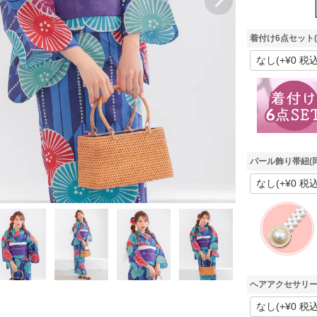
着付け6点セット
パール飾り帯紐(
ヘアアクセサリー