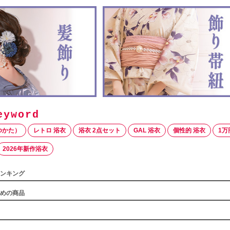
ゆかた）
レトロ 浴衣
浴衣 2点セット
GAL 浴衣
個性的 浴衣
1
2026年新作浴衣
ンキング
めの商品