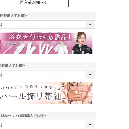
再入荷お知らせ
(同時購入でお得)
(
必
須
)
同時購入でお得)
(
必
須
)
18本セット(同時購入でお得)
(
必