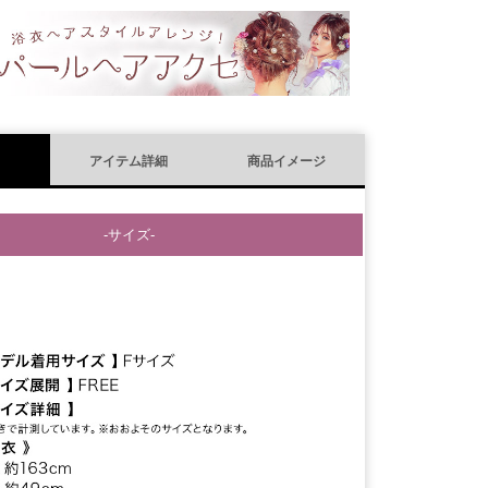
須
)
アイテム詳細
商品イメージ
-サイズ-