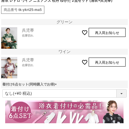
浴衣 レトロ ワイン ニュアンス 牡丹 ゆかた 2点セット (浴衣+兵児帯)
商品番号
tk-ykrt25-ma5
グリーン
兵児帯
再入荷お知らせ
在庫切れ
ワイン
兵児帯
再入荷お知らせ
在庫切れ
着付け6点セット(同時購入でお得)
(
必
須
)