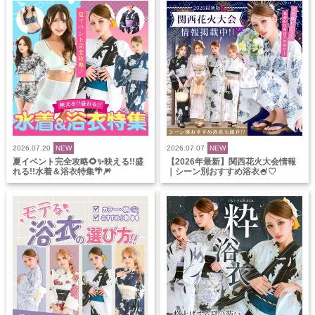
2026.07.20
NEW
2026.07.07
NEW
夏イベント完全攻略🌻✨映える!!盛
【2026年最新】関西花火大会情報
れる!!水着＆浴衣特集🌴🎆
｜シーン別おすすめ浴衣🍧♡