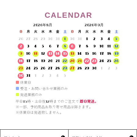
CALENDAR
2026年8月
2026年9月
日
月
火
水
木
金
土
日
月
火
水
木
金
土
26
27
28
29
30
31
1
30
31
1
2
3
4
5
2
3
4
5
6
7
8
6
7
8
9
10
11
12
9
10
11
12
13
14
15
13
14
15
16
17
18
19
16
17
18
19
20
21
22
20
21
22
23
24
25
26
23
24
25
26
27
28
29
27
28
29
30
1
2
3
30
31
1
2
3
4
5
■
休業日
■
受注・お問い合わせ業務のみ
■
発送業務のみ
平日15時・土日祝12時までのご注文で 
即日発送。
※一部、予約商品お取り寄せ商品は除きます。

※休業日は発送致しません。
