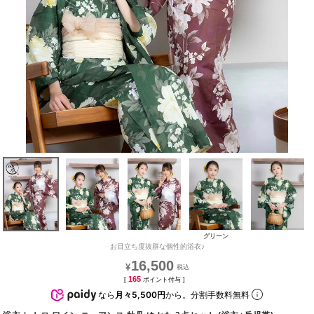
グリーン
お目立ち度抜群な個性的浴衣♪
16,500
¥
165
[
ポイント付与 ]
なら
月々5,500円
から。分割手数料無料