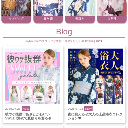
カゴバッグ
飾り紐
髪飾り
兵児帯
Blog
myMinetteのスタッフが更新！今見てほしい最新情報をUP★
2026.07.28
NEW
2026.07.24
NEW
彼ウケ抜群♡あざとかわいい
夜に映える🌙大人の上品浴衣コレク
SWEET浴衣で夏祭りを彩る🍧
ション🖤