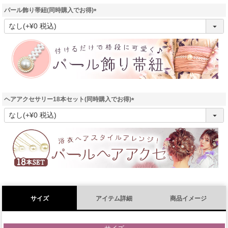
パール飾り帯紐(同時購入でお得)
(
必
須
)
ヘアアクセサリー18本セット(同時購入でお得)
(
必
須
)
サイズ
アイテム詳細
商品イメージ