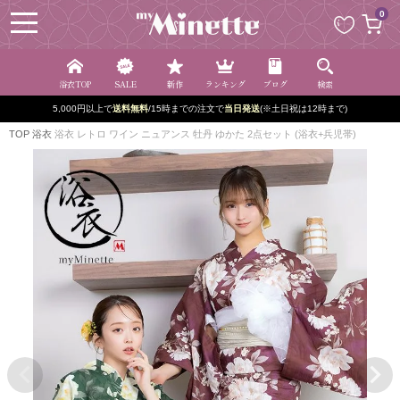
ペー
0
ジト
ップ
へ
浴衣TOP
SALE
新作
ランキング
ブログ
検索
5,000円以上で
送料無料
/15時までの注文で
当日発送
(※土日祝は12時まで)
TOP
浴衣
浴衣 レトロ ワイン ニュアンス 牡丹 ゆかた 2点セット (浴衣+兵児帯)