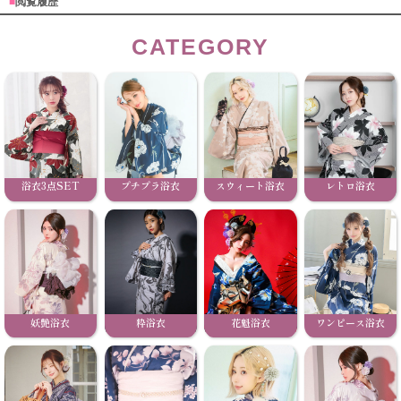
■
閲覧履歴
CATEGORY
浴衣3点SET
プチプラ浴衣
スウィート浴衣
レトロ浴衣
妖艶浴衣
粋浴衣
花魁浴衣
ワンピース浴衣