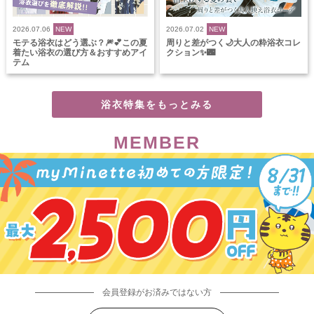
2026.07.06
NEW
2026.07.02
NEW
モテる浴衣はどう選ぶ？🎆💕この夏
周りと差がつく🌙大人の粋浴衣コレ
着たい浴衣の選び方＆おすすめアイ
クション✨🌃
テム
浴衣特集をもっとみる
MEMBER
会員登録がお済みではない方