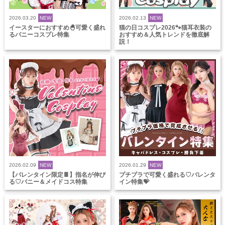
2026.03.20
NEW
2026.02.13
NEW
イースターにおすすめ🐣可愛く盛れ
猫の日コスプレ2026🐾猫耳衣装の
るバニーコスプレ特集
おすすめ＆人気トレンドを徹底解
説！
2026.02.09
NEW
2026.01.29
NEW
【バレンタイン限定🍫】指名が伸び
プチプラで可愛く盛れる♡バレンタ
る♡バニー＆メイドコス特集
イン特集💝