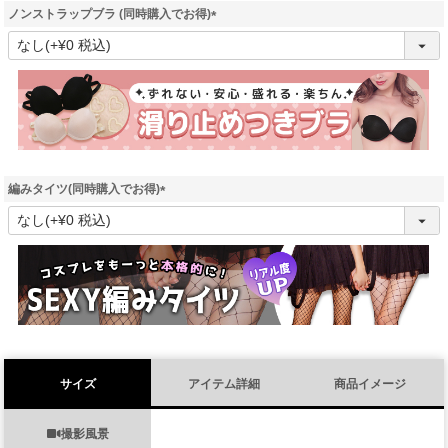
ノンストラップブラ (同時購入でお得)
(
必
須
)
編みタイツ(同時購入でお得)
(
必
須
)
サイズ
アイテム詳細
商品イメージ
撮影風景