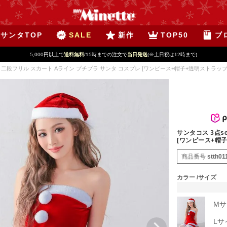
サンタTOP
SALE
新作
TOP50
ブ
5,000円以上で
送料無料
/15時までの注文で
当日発送
(※土日祝は12時まで)
t 二段フリル スカート Aライン プチプラ サンタ コスプレ [ワンピース+帽子+透明ストラップ]
サンタコス 3点s
[ワンピース+帽子
商品番号
stth01
カラー
サイズ
Mサ
Lサ