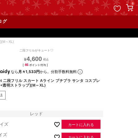
ペー
0
ジト
ップ
ログ
へ
(M～XL)
二段フリルがキュート♡
4,600
¥
46
[
ポイント付与 ]
なら
月々1,533円
から。分割手数料無料
et 二段フリル スカート Aライン プチプラ サンタ コスプレ
+透明ストラップ](M～XL)
11
レッド
イズ
カートに入れる
イズ
カートに入れる