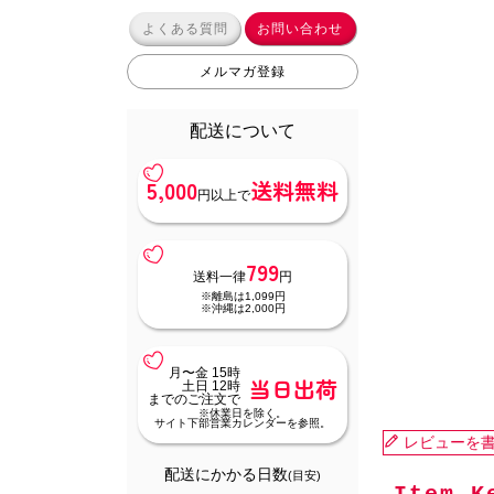
よくある質問
お問い合わせ
メルマガ登録
配送について
5,000
送料無料
円以上で
799
送料一律
円
※離島は1,099円
※沖縄は2,000円
月〜金 15時
当日出荷
土日 12時
までのご注文で
※休業日を除く。
サイト下部営業カレンダーを参照。
レビューを
配送にかかる日数
(目安)