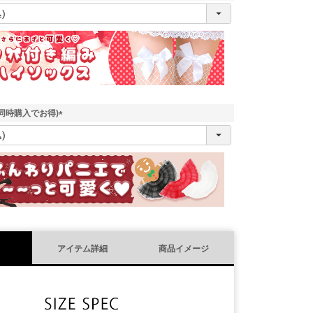
(
必
須
)
同時購入でお得)
(
必
須
)
アイテム詳細
商品イメージ