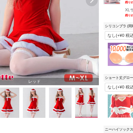
残り
XL
残り
シリコンブラ (同
ショート丈グロー
レッド
ニーハイソックス