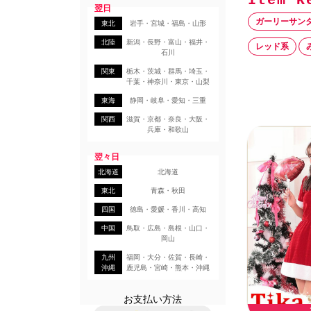
翌日
ガーリーサン
東北
岩手・宮城・福島・山形
北陸
新潟・長野・富山・福井・
レッド系
石川
関東
栃木・茨城・群馬・埼玉・
千葉・神奈川・東京・山梨
東海
静岡・岐阜・愛知・三重
関西
滋賀・京都・奈良・大阪・
兵庫・和歌山
翌々日
北海道
北海道
東北
青森・秋田
四国
徳島・愛媛・香川・高知
中国
鳥取・広島・島根・山口・
岡山
九州
福岡・大分・佐賀・長崎・
沖縄
鹿児島・宮崎・熊本・沖縄
お支払い方法