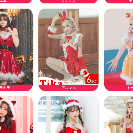
王道
プチプラ
ギ
ラキラ
アニマル
ト