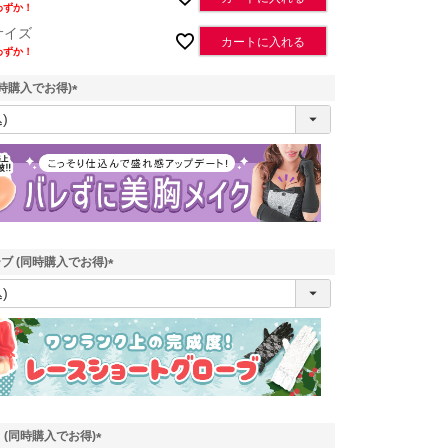
わずか！
サイズ
カートに入れる
わずか！
時購入でお得)
(
必
須
)
ブ (同時購入でお得)
(
必
須
)
 (同時購入でお得)