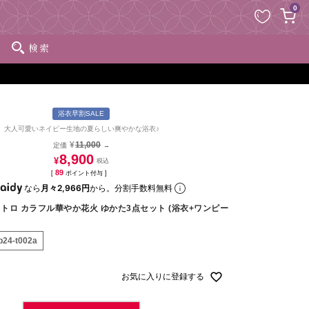
ペー
0
ジト
ップ
検索
へ
浴衣早割SALE
大人可愛いネイビー生地の夏らしい爽やかな浴衣♪
¥
11,000
定価
→
8,900
¥
89
[
ポイント付与 ]
なら
月々2,966円
から。分割手数料無料
トロ カラフル華やか花火 ゆかた3点セット (浴衣+ワンピー
p24-t002a
お気に入りに登録する