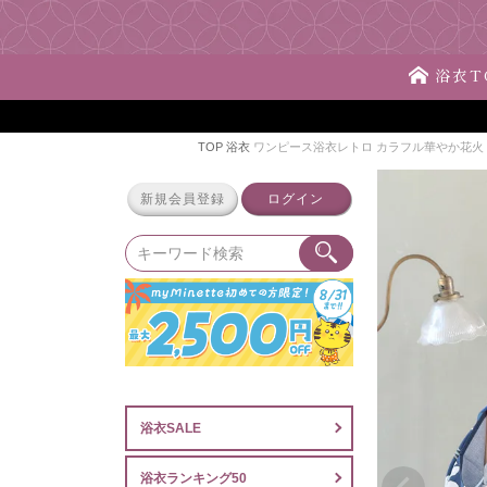
浴衣T
TOP
浴衣
ワンピース浴衣レトロ カラフル華やか花火 
新規会員登録
ログイン
浴衣SALE
浴衣ランキング50