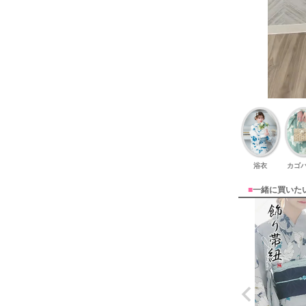
浴衣
カゴ
■
一緒に買いた