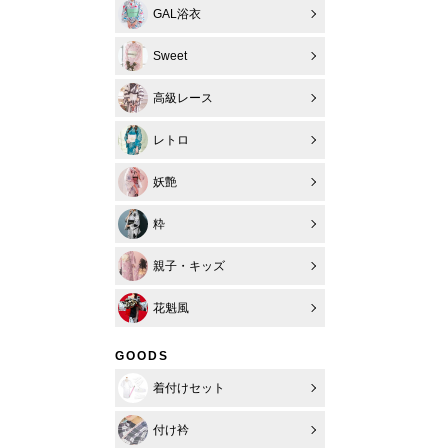
GAL浴衣
Sweet
高級レース
レトロ
妖艶
粋
親子・キッズ
花魁風
GOODS
着付けセット
付け衿