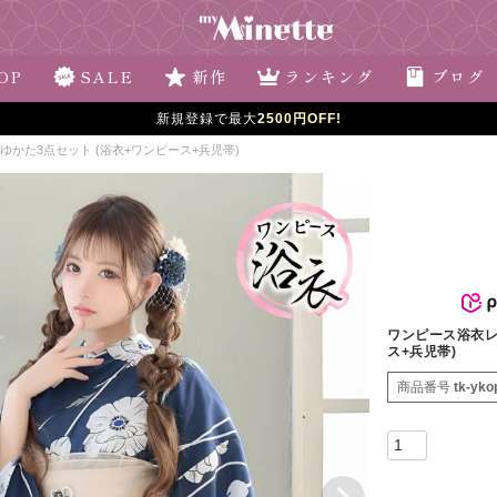
OP
SALE
新作
ランキング
ブログ
5,000円以上で
送料無料
/15時までの注文で
当日発送
(※土日祝は12時まで)
ゆかた3点セット (浴衣+ワンピース+兵児帯)
ワンピース浴衣レ
ス+兵児帯)
商品番号
tk-yko