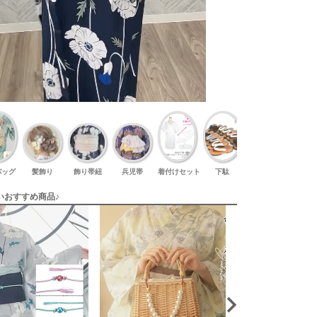
バッグ
髪飾り
飾り帯紐
兵児帯
着付けセット
下駄
足袋
いおすすめ商品♪