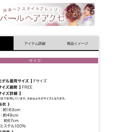
須
)
アイテム詳細
商品イメージ
-サイズ-