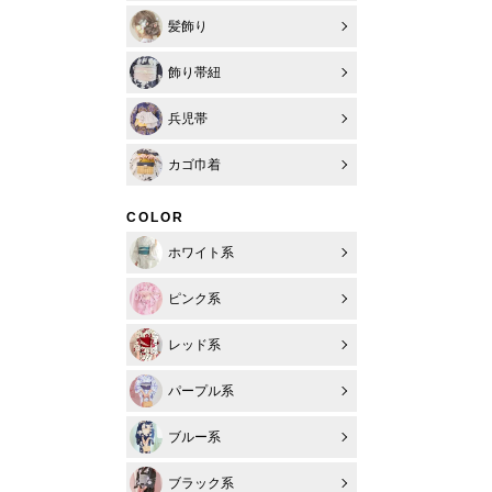
髪飾り
飾り帯紐
兵児帯
カゴ巾着
COLOR
ホワイト系
ピンク系
レッド系
パープル系
ブルー系
ブラック系