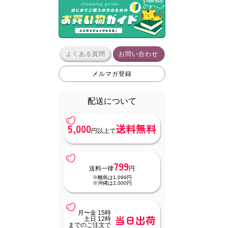
よくある質問
お問い合わせ
メルマガ登録
配送について
5,000
送料無料
円以上で
799
送料一律
円
※離島は1,099円
※沖縄は2,000円
月〜金 15時
当日出荷
土日 12時
までのご注文で