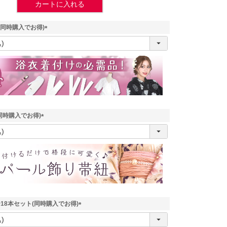
カートに入れる
(同時購入でお得)
(
必
須
)
同時購入でお得)
(
必
須
)
18本セット(同時購入でお得)
(
必