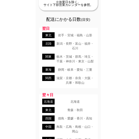
※休業日を除く。
サイト下部営業カレンダーを参照。
配送にかかる日数
(目安)
翌日
東北
岩手・宮城・福島・山形
北陸
新潟・長野・富山・福井・
石川
関東
栃木・茨城・群馬・埼玉・
千葉・神奈川・東京・山梨
東海
静岡・岐阜・愛知・三重
関西
滋賀・京都・奈良・大阪・
兵庫・和歌山
翌々日
北海道
北海道
東北
青森・秋田
四国
徳島・愛媛・香川・高知
中国
鳥取・広島・島根・山口・
岡山