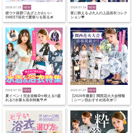
2026.07.28
NEW
2026.07.24
NEW
彼ウケ抜群♡あざとかわいい
夜に映える🌙大人の上品浴衣コレク
SWEET浴衣で夏祭りを彩る🍧
ション🖤
2026.07.20
NEW
2026.07.07
NEW
夏イベント完全攻略🌻✨映える!!盛
【2026年最新】関西花火大会情報
れる!!水着＆浴衣特集🌴🎆
｜シーン別おすすめ浴衣🍧♡