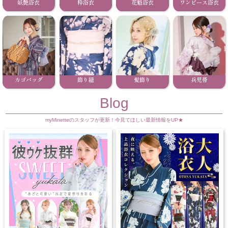
妖艶浴衣
粋浴衣
花魁浴衣
ワンピース浴衣
カゴバッグ
飾り紐
髪飾り
兵児帯
Blog
myMinetteのスタッフが更新！今見てほしい最新情報をUP★