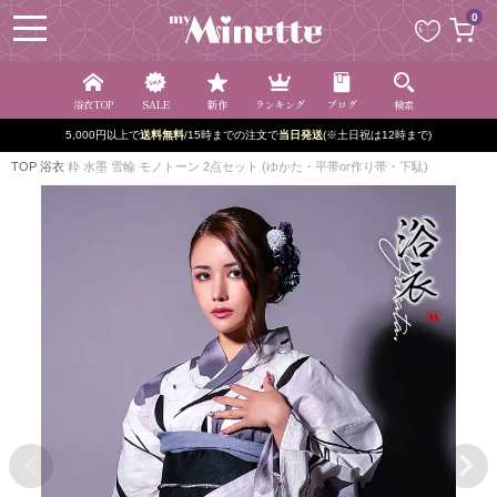
ペー
0
ジト
ップ
へ
浴衣TOP
SALE
新作
ランキング
ブログ
検索
新規登録で最大
2500円OFF!
TOP
浴衣
粋 水墨 雪輪 モノトーン 2点セット (ゆかた・平帯or作り帯・下駄)