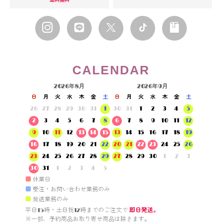
CALENDAR
2026年8月
2026年9月
日
月
火
水
木
金
土
日
月
火
水
木
金
土
26
27
28
29
30
31
1
30
31
1
2
3
4
5
2
3
4
5
6
7
8
6
7
8
9
10
11
12
9
10
11
12
13
14
15
13
14
15
16
17
18
19
16
17
18
19
20
21
22
20
21
22
23
24
25
26
23
24
25
26
27
28
29
27
28
29
30
1
2
3
30
31
1
2
3
4
5
■
休業日
■
受注・お問い合わせ業務のみ
■
発送業務のみ
平日15時・土日祝12時までのご注文で 
即日発送。
※一部、予約商品お取り寄せ商品は除きます。
