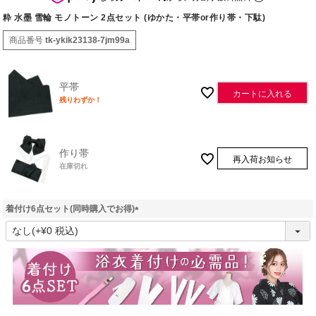
粋 水墨 雪輪 モノトーン 2点セット (ゆかた・平帯or作り帯・下駄)
商品番号
tk-ykik23138-7jm99a
平帯
カートに入れる
残りわずか！
作り帯
再入荷お知らせ
在庫切れ
着付け6点セット(同時購入でお得)
(
必
須
)