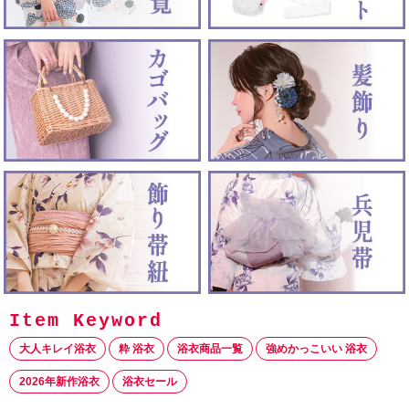
大人キレイ浴衣
粋 浴衣
浴衣商品一覧
強めかっこいい 浴衣
2026年新作浴衣
浴衣セール