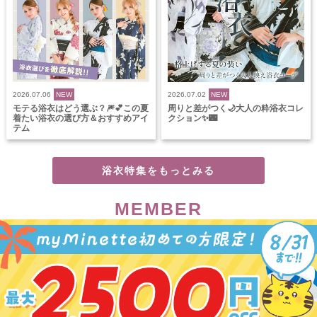
2026.07.06
NEW
2026.07.02
NEW
モテる浴衣はどう選ぶ？🎆💕この夏
周りと差がつく🌙大人の粋浴衣コレ
着たい浴衣の選び方＆おすすめアイ
クション✨🌃
テム
浴衣特集をもっとみる
MEMBER