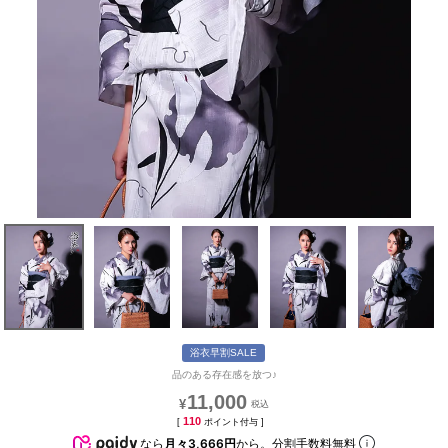
浴衣早割SALE
品のある存在感を放つ♪
11,000
¥
110
[
ポイント付与 ]
なら
月々3,666円
から。分割手数料無料