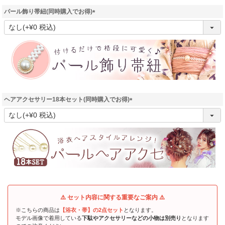
パール飾り帯紐(同時購入でお得)
(
必
須
)
ヘアアクセサリー18本セット(同時購入でお得)
(
必
須
)
⚠️ セット内容に関する重要なご案内 ⚠️
※こちらの商品は
【浴衣・帯】の2点セット
となります。
モデル画像で着用している
下駄やアクセサリーなどの小物は別売り
となります