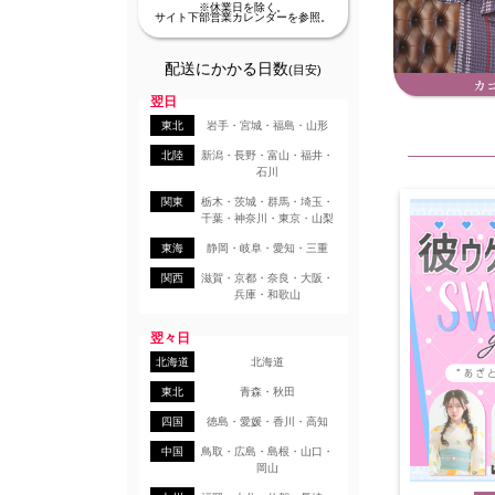
※休業日を除く。
サイト下部営業カレンダーを参照。
配送にかかる日数
(目安)
カ
翌日
東北
岩手・宮城・福島・山形
北陸
新潟・長野・富山・福井・
石川
関東
栃木・茨城・群馬・埼玉・
千葉・神奈川・東京・山梨
東海
静岡・岐阜・愛知・三重
関西
滋賀・京都・奈良・大阪・
兵庫・和歌山
翌々日
北海道
北海道
東北
青森・秋田
四国
徳島・愛媛・香川・高知
中国
鳥取・広島・島根・山口・
岡山