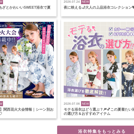
W
2026.07.24
NEW
あざとかわいいSWEET浴衣で夏
夜に映える🌙大人の上品浴衣コレクション
W
2026.07.06
NEW
最新】関西花火大会情報｜シーン別お
モテる浴衣はどう選ぶ？🎆💕この夏着たい
♡
の選び方＆おすすめアイテム
浴衣特集をもっとみる