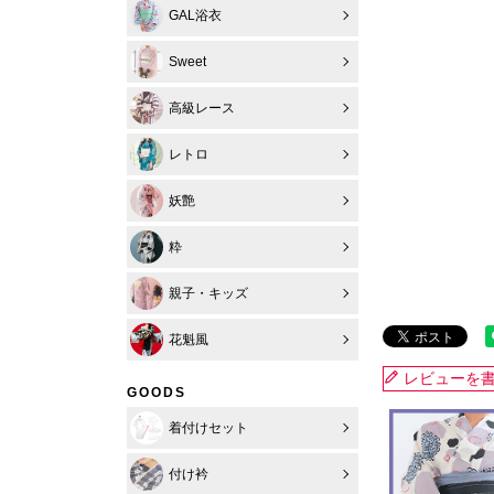
GAL浴衣
Sweet
高級レース
レトロ
妖艶
粋
親子・キッズ
花魁風
レビューを
GOODS
着付けセット
付け衿