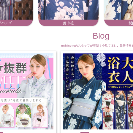
ゴバッグ
飾り紐
髪
Blog
myMinetteのスタッフが更新！今見てほしい最新情報