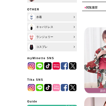
■
閲覧履歴
OTHER
水着
キャバドレス
ランジェリー
コスプレ
myMinette SNS
Tika SNS
浴衣
Guide