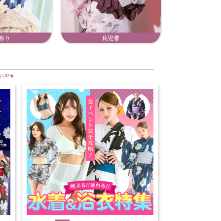
飾り
兵児帯
をUP★