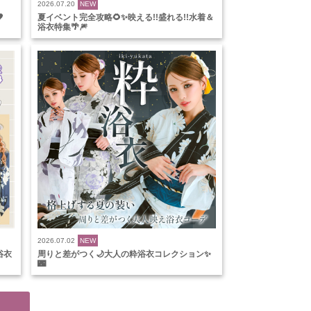
2026.07.20
NEW

夏イベント完全攻略🌻✨映える!!盛れる!!水着＆
浴衣特集🌴🎆
2026.07.02
NEW
浴衣
周りと差がつく🌙大人の粋浴衣コレクション✨
🌃