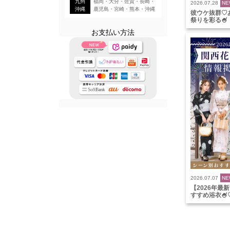
九州
福岡・大分・佐賀・長崎・
2026.07.28
NE
沖縄
鹿児島・宮崎・熊本・沖縄
彼ウケ抜群♡
祭りを彩る🍧
お支払い方法
2026.07.07
NE
【2026年
すすめ浴衣🍧