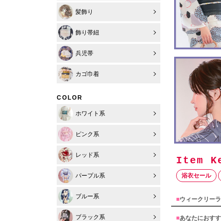
髪飾り
飾り帯紐
兵児帯
カゴ巾着
COLOR
ホワイト系
ピンク系
レッド系
浴衣セール
パープル系
ブルー系
■
ウィークリーラ
ブラック系
■
あなたにおすす