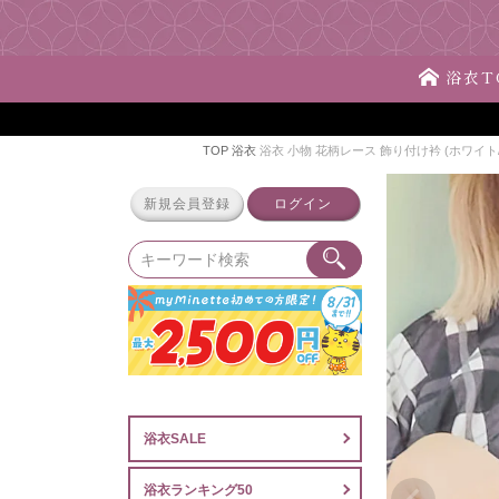
浴衣T
TOP
浴衣
浴衣 小物 花柄レース 飾り付け衿 (ホワイ
新規会員登録
ログイン
浴衣SALE
浴衣ランキング50