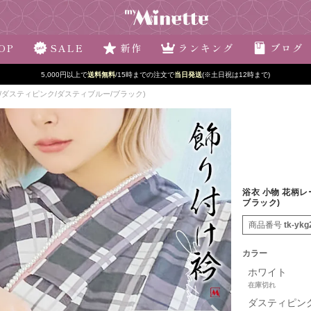
OP
SALE
新作
ランキング
ブログ
5,000円以上で
送料無料
/15時までの注文で
当日発送
(※土日祝は12時まで)
ト/ダスティピンク/ダスティブルー/ブラック)
浴衣 小物 花柄レ
ブラック)
商品番号
tk-ykg
カラー
ホワイト
在庫切れ
ダスティピン