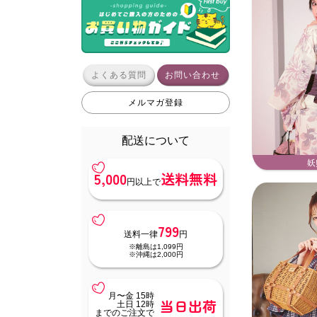
よくある質問
お問い合わせ
メルマガ登録
配送について
妖
5,000
送料無料
円以上で
799
送料一律
円
※離島は1,099円
※沖縄は2,000円
月〜金 15時
当日出荷
土日 12時
までのご注文で