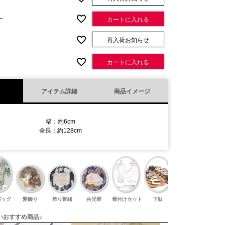
ー
カートに入れる
再入荷お知らせ
カートに入れる
アイテム詳細
商品イメージ
幅：約6cm
全長：約128cm
バッグ
髪飾り
飾り帯紐
兵児帯
着付けセット
下駄
足袋
いおすすめ商品♪