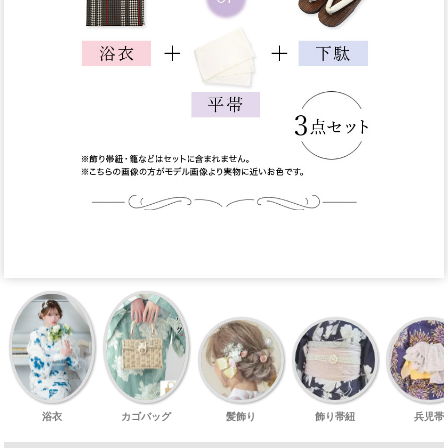
浴衣
カゴバッグ
髪飾り
飾り帯紐
兵児帯