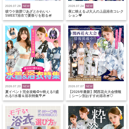
2026.07.28
NEW
2026.07.24
NEW
彼ウケ抜群♡あざとかわいい
夜に映える🌙大人の上品浴衣コレク
SWEET浴衣で夏祭りを彩る🍧
ション🖤
2026.07.20
NEW
2026.07.07
NEW
夏イベント完全攻略🌻✨映える!!盛
【2026年最新】関西花火大会情報
れる!!水着＆浴衣特集🌴🎆
｜シーン別おすすめ浴衣🍧♡