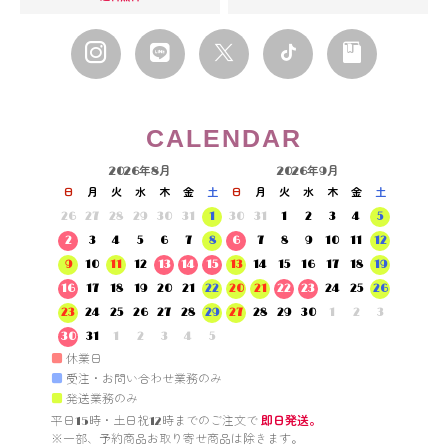
CALENDAR
2026年8月
2026年9月
日
月
火
水
木
金
土
日
月
火
水
木
金
土
26
27
28
29
30
31
1
30
31
1
2
3
4
5
2
3
4
5
6
7
8
6
7
8
9
10
11
12
9
10
11
12
13
14
15
13
14
15
16
17
18
19
16
17
18
19
20
21
22
20
21
22
23
24
25
26
23
24
25
26
27
28
29
27
28
29
30
1
2
3
30
31
1
2
3
4
5
■
休業日
■
受注・お問い合わせ業務のみ
■
発送業務のみ
平日15時・土日祝12時までのご注文で 
即日発送。
※一部、予約商品お取り寄せ商品は除きます。
