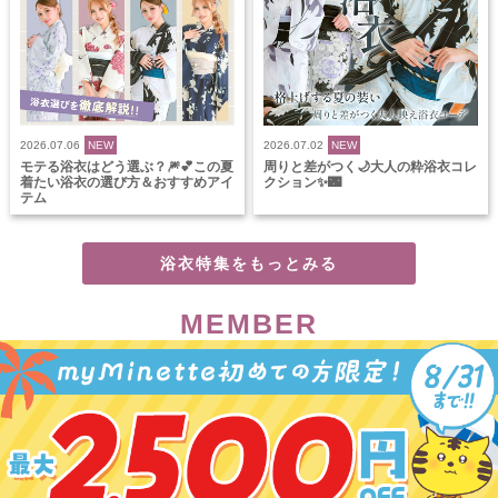
2026.07.06
NEW
2026.07.02
NEW
モテる浴衣はどう選ぶ？🎆💕この夏
周りと差がつく🌙大人の粋浴衣コレ
着たい浴衣の選び方＆おすすめアイ
クション✨🌃
テム
浴衣特集をもっとみる
MEMBER