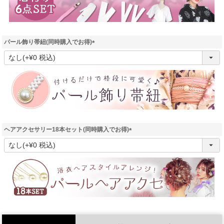
パール飾り帯紐(同時購入でお得)
(
必
須
)
ヘアアクセサリー18本セット(同時購入でお得)
(
必
須
)