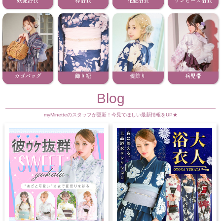
妖艶浴衣
粋浴衣
花魁浴衣
ワンピース浴衣
カゴバッグ
飾り紐
髪飾り
兵児帯
Blog
myMinetteのスタッフが更新！今見てほしい最新情報をUP★