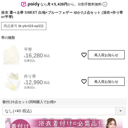
なら
月々5,426円
から。分割手数料無料
浴衣 選べる帯 SWEET 白地×ブルーフェザー ゆかた2点セット (浴衣+作り帯
or平帯)
商品番号
tk-ykrt24-ep111
帯の種類
平帯
16,280
再入荷お知らせ
税込
¥
在庫切れ
作り帯
12,990
再入荷お知らせ
税込
¥
在庫切れ
着付け6点セット(同時購入でお得)
(
必
須
)