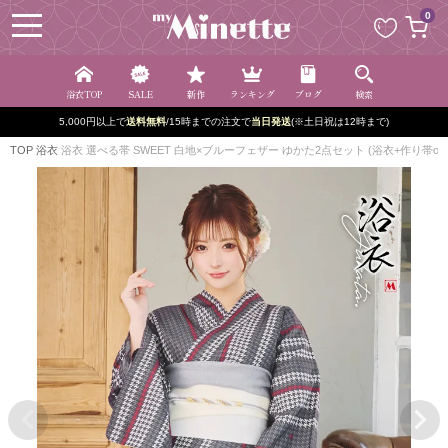
ペー
0
ジト
ップ
へ
浴衣TOP
SALE
新作
ランキング
ブログ
検索
5,000円以上で
送料無料
/15時までの注文で
当日発送
(※土日祝は12時まで)
TOP
浴衣
浴衣 選べる帯 SWEET 白地×ブルーフェザー ゆかた2点セット (浴衣+作り帯or