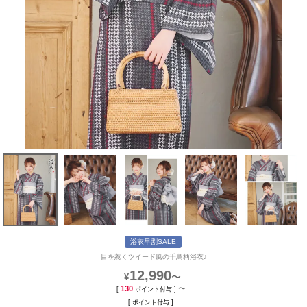
浴衣早割SALE
目を惹くツイード風の千鳥柄浴衣♪
12,990
〜
¥
130
〜
[
ポイント付与 ]
[
ポイント付与 ]