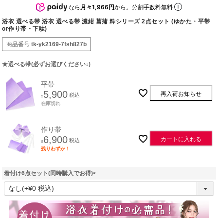
なら
月々1,966円
から。分割手数料無料
浴衣 選べる帯 浴衣 選べる帯 濃紺 菖蒲 粋シリーズ 2点セット (ゆかた・平帯
or作り帯・下駄)
商品番号
tk-yk2169-7fsh827b
★選べる帯(必ずお選びください↓)
平帯
5,900
再入荷お知らせ
税込
¥
在庫切れ
作り帯
6,900
カートに入れる
税込
¥
残りわずか！
着付け6点セット(同時購入でお得)
(
必
須
)