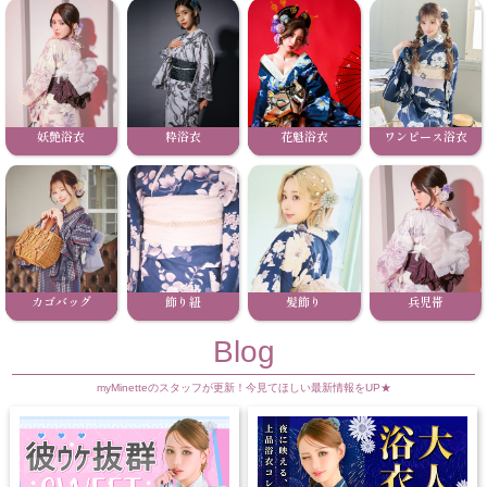
妖艶浴衣
粋浴衣
花魁浴衣
ワンピース浴衣
カゴバッグ
飾り紐
髪飾り
兵児帯
Blog
myMinetteのスタッフが更新！今見てほしい最新情報をUP★