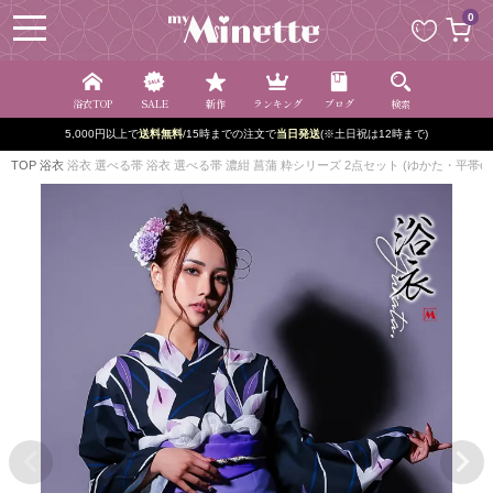
ペー
0
ジト
ップ
へ
浴衣TOP
SALE
新作
ランキング
ブログ
検索
5,000円以上で
送料無料
/15時までの注文で
当日発送
(※土日祝は12時まで)
TOP
浴衣
浴衣 選べる帯 浴衣 選べる帯 濃紺 菖蒲 粋シリーズ 2点セット (ゆかた・平帯o