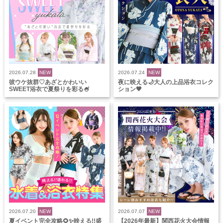
2026.07.28
NEW
2026.07.24
NEW
彼ウケ抜群♡あざとかわいい
夜に映える🌙大人の上品浴衣コレク
SWEET浴衣で夏祭りを彩る🍧
ション🖤
2026.07.20
NEW
2026.07.07
NEW
夏イベント完全攻略🌻✨映える!!盛
【2026年最新】関西花火大会情報