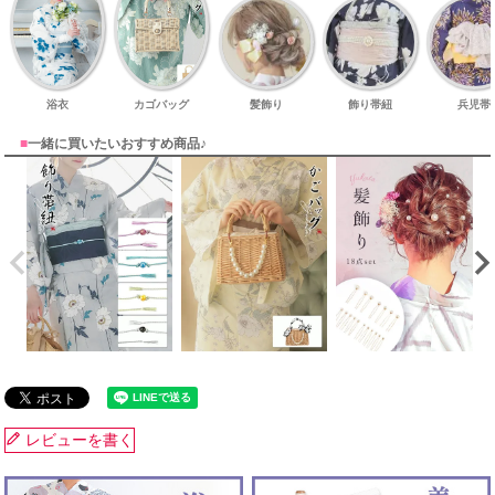
浴衣
カゴバッグ
髪飾り
飾り帯紐
兵児帯
■
一緒に買いたいおすすめ商品♪
レビューを書く