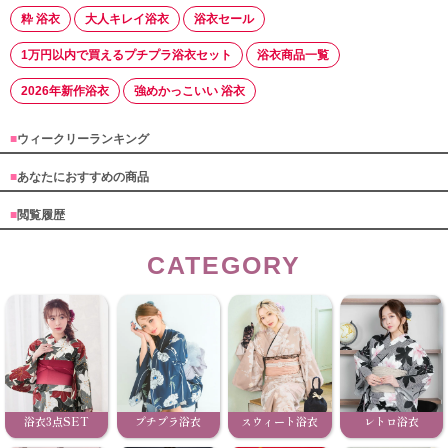
粋 浴衣
大人キレイ浴衣
浴衣セール
1万円以内で買えるプチプラ浴衣セット
浴衣商品一覧
2026年新作浴衣
強めかっこいい 浴衣
■
ウィークリーランキング
■
あなたにおすすめの商品
■
閲覧履歴
CATEGORY
浴衣3点SET
プチプラ浴衣
スウィート浴衣
レトロ浴衣