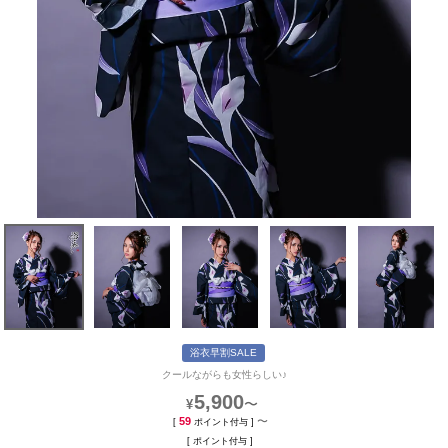
浴衣早割SALE
クールながらも女性らしい♪
5,900
〜
¥
59
〜
[
ポイント付与 ]
[
ポイント付与 ]