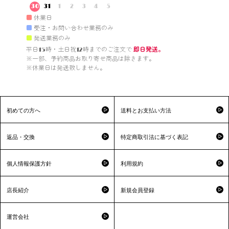
30
31
1
2
3
4
5
■
休業日
■
受注・お問い合わせ業務のみ
■
発送業務のみ
平日15時・土日祝12時までのご注文で 
即日発送。
※一部、予約商品お取り寄せ商品は除きます。

※休業日は発送致しません。

初めての方へ
送料とお支払い方法
返品・交換
特定商取引法に基づく表記
個人情報保護方針
利用規約
店長紹介
新規会員登録
運営会社