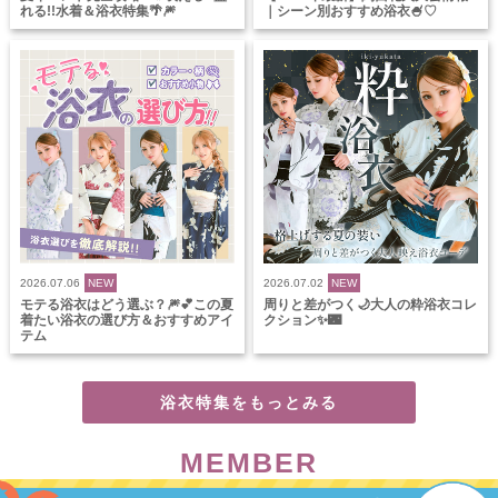
れる!!水着＆浴衣特集🌴🎆
｜シーン別おすすめ浴衣🍧♡
2026.07.06
NEW
2026.07.02
NEW
モテる浴衣はどう選ぶ？🎆💕この夏
周りと差がつく🌙大人の粋浴衣コレ
着たい浴衣の選び方＆おすすめアイ
クション✨🌃
テム
浴衣特集をもっとみる
MEMBER