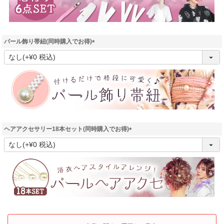
パール飾り帯紐(同時購入でお得)
(
必
須
)
ヘアアクセサリー18本セット(同時購入でお得)
(
必
須
)