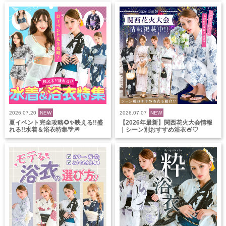
2026.07.20
NEW
2026.07.07
NEW
夏イベント完全攻略🌻✨映える!!盛
【2026年最新】関西花火大会情報
れる!!水着＆浴衣特集🌴🎆
｜シーン別おすすめ浴衣🍧♡