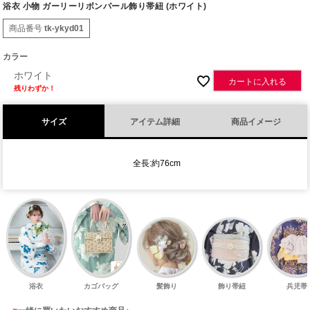
浴衣 小物 ガーリーリボンパール飾り帯紐 (ホワイト)
商品番号
tk-ykyd01
カラー
ホワイト
カートに入れる
残りわずか！
サイズ
アイテム詳細
商品イメージ
全長:約76cm
浴衣
カゴバッグ
髪飾り
飾り帯紐
兵児帯