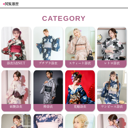
■
閲覧履歴
CATEGORY
浴衣3点SET
プチプラ浴衣
スウィート浴衣
レトロ浴衣
妖艶浴衣
粋浴衣
花魁浴衣
ワンピース浴衣