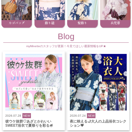
カゴバッグ
飾り紐
髪飾り
兵児帯
Blog
myMinetteのスタッフが更新！今見てほしい最新情報をUP★
2026.07.28
NEW
2026.07.24
NEW
彼ウケ抜群♡あざとかわいい
夜に映える🌙大人の上品浴衣コレク
SWEET浴衣で夏祭りを彩る🍧
ション🖤