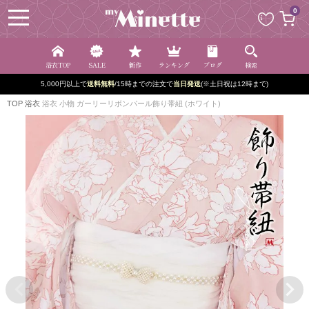
ペー
0
ジト
ップ
へ
浴衣TOP
SALE
新作
ランキング
ブログ
検索
5,000円以上で
送料無料
/15時までの注文で
当日発送
(※土日祝は12時まで)
TOP
浴衣
浴衣 小物 ガーリーリボンパール飾り帯紐 (ホワイト)