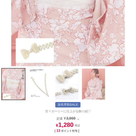
浴衣早割SALE
甘々ガーリーに仕上がる飾り紐♡
¥
3,900
定価
→
1,280
¥
13
[
ポイント付与 ]