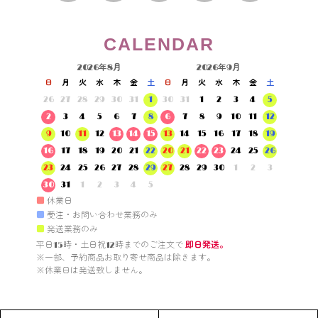
CALENDAR
2026年8月
2026年9月
日
月
火
水
木
金
土
日
月
火
水
木
金
土
26
27
28
29
30
31
1
30
31
1
2
3
4
5
2
3
4
5
6
7
8
6
7
8
9
10
11
12
9
10
11
12
13
14
15
13
14
15
16
17
18
19
16
17
18
19
20
21
22
20
21
22
23
24
25
26
23
24
25
26
27
28
29
27
28
29
30
1
2
3
30
31
1
2
3
4
5
■
休業日
■
受注・お問い合わせ業務のみ
■
発送業務のみ
平日15時・土日祝12時までのご注文で 
即日発送。
※一部、予約商品お取り寄せ商品は除きます。

※休業日は発送致しません。
