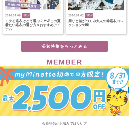
2026.07.06
NEW
2026.07.02
NEW
モテる浴衣はどう選ぶ？🎆💕この夏
周りと差がつく🌙大人の粋浴衣コレ
着たい浴衣の選び方＆おすすめアイ
クション✨🌃
テム
浴衣特集をもっとみる
MEMBER
会員登録がお済みではない方