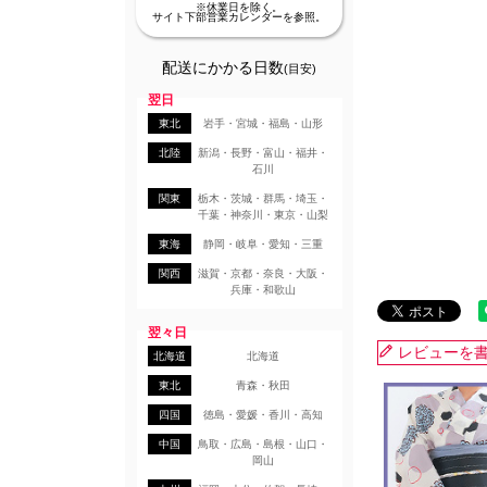
※休業日を除く。
サイト下部営業カレンダーを参照。
配送にかかる日数
(目安)
翌日
東北
岩手・宮城・福島・山形
北陸
新潟・長野・富山・福井・
石川
関東
栃木・茨城・群馬・埼玉・
千葉・神奈川・東京・山梨
東海
静岡・岐阜・愛知・三重
関西
滋賀・京都・奈良・大阪・
兵庫・和歌山
翌々日
レビューを
北海道
北海道
東北
青森・秋田
四国
徳島・愛媛・香川・高知
中国
鳥取・広島・島根・山口・
岡山