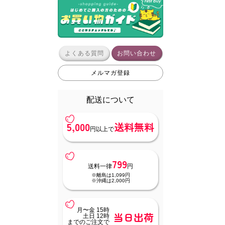
よくある質問
お問い合わせ
メルマガ登録
配送について
5,000
送料無料
円以上で
799
送料一律
円
※離島は1,099円
※沖縄は2,000円
月〜金 15時
当日出荷
土日 12時
までのご注文で