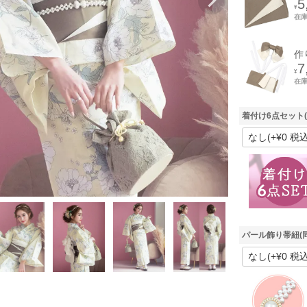
5
¥
在
作
7
¥
在
着付け6点セット
パール飾り帯紐(