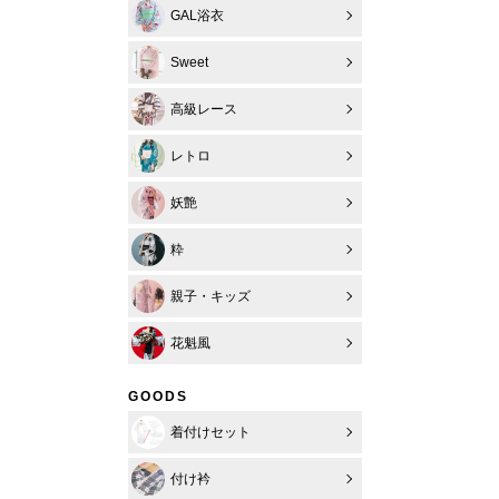
GAL浴衣
Sweet
高級レース
レトロ
妖艶
粋
親子・キッズ
花魁風
GOODS
着付けセット
付け衿