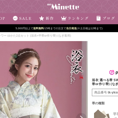
OP
SALE
新作
ランキング
ブログ
5,000円以上で
送料無料
/15時までの注文で
当日発送
(※土日祝は12時まで)
ワー ゆかた2点セット (浴衣+平帯or作り帯) (なぎ着用)
浴衣 選べる帯 S
帯or作り帯) (な
商品番号
tk-yks
帯の種類
平