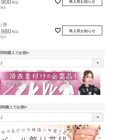
,900
再入荷お知らせ
税込
庫切れ
り帯
,980
再入荷お知らせ
税込
庫切れ
(同時購入でお得)
(
必
須
)
同時購入でお得)
(
必
須
平帯
作り帯
)