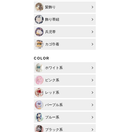
髪飾り
飾り帯紐
兵児帯
カゴ巾着
COLOR
ホワイト系
ピンク系
レッド系
パープル系
ブルー系
ブラック系