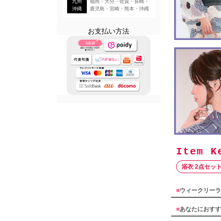
九州
福岡・大分・佐賀・長崎・
沖縄
鹿児島・宮崎・熊本・沖縄
お支払い方法
浴衣 2点セッ
■
ウィークリーラ
■
あなたにおすす