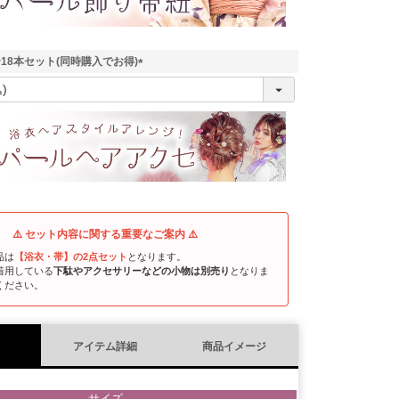
18本セット(同時購入でお得)
(
必
須
)
⚠️ セット内容に関する重要なご案内 ⚠️
品は
【浴衣・帯】の2点セット
となります。
着用している
下駄やアクセサリーなどの小物は別売り
となりま
ください。
アイテム詳細
商品イメージ
-サイズ-