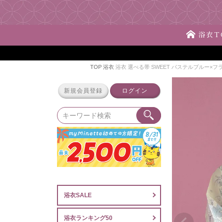
浴衣T
TOP
浴衣
浴衣 選べる帯 SWEET パステルブルー×フラ
新規会員登録
ログイン
浴衣SALE
浴衣ランキング50