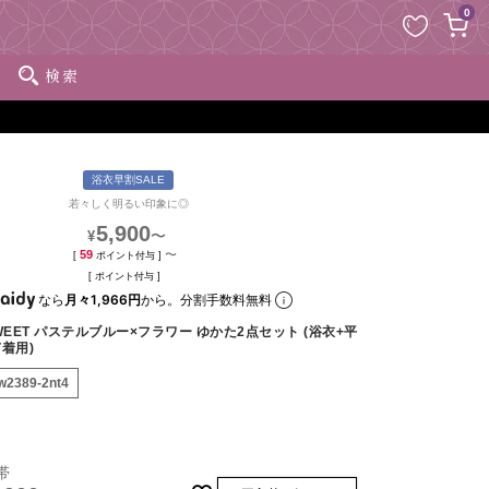
ペー
0
ジト
ップ
検索
へ
浴衣早割SALE
若々しく明るい印象に◎
5,900
〜
¥
59
〜
[
ポイント付与 ]
[
ポイント付与 ]
なら
月々1,966円
から。分割手数料無料
WEET パステルブルー×フラワー ゆかた2点セット (浴衣+平
ぎ着用)
w2389-2nt4
帯