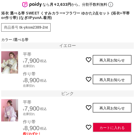
なら
月々2,633円
から。分割手数料無料
浴衣 選べる帯 SWEET くすみカラー×フラワー ゆかた2点セット (浴衣+平帯
or作り帯) (なぎ//PyunA.着用)
商品番号
tk-yksw2389-2nt
カラー
選べる帯
イエロー
平帯
7,900
再入荷お知らせ
税込
¥
在庫切れ
作り帯
8,900
再入荷お知らせ
税込
¥
在庫切れ
ピンク
平帯
7,900
再入荷お知らせ
税込
¥
在庫切れ
作り帯
8,900
カートに入れる
税込
¥
残りわずか！