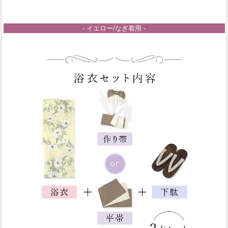
- イエロー/なぎ着用 -