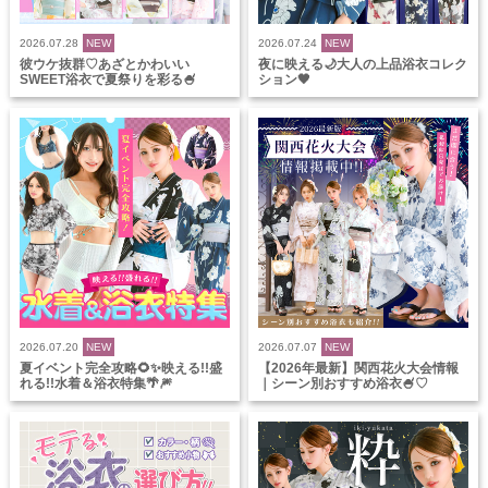
2026.07.28
NEW
2026.07.24
NEW
彼ウケ抜群♡あざとかわいい
夜に映える🌙大人の上品浴衣コレク
SWEET浴衣で夏祭りを彩る🍧
ション🖤
2026.07.20
NEW
2026.07.07
NEW
夏イベント完全攻略🌻✨映える!!盛
【2026年最新】関西花火大会情報
れる!!水着＆浴衣特集🌴🎆
｜シーン別おすすめ浴衣🍧♡