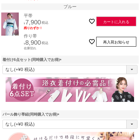
ブルー
平帯
7,900
カートに入れる
税込
¥
残りわずか！
作り帯
8,900
再入荷お知らせ
税込
¥
在庫切れ
着付け6点セット(同時購入でお得)
(
必
須
)
パール飾り帯紐(同時購入でお得)
(
必
須
)