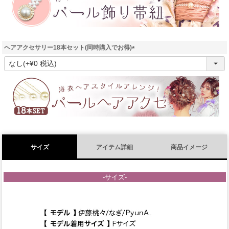
ヘアアクセサリー18本セット(同時購入でお得)
(
必
須
)
サイズ
アイテム詳細
商品イメージ
-サイズ-