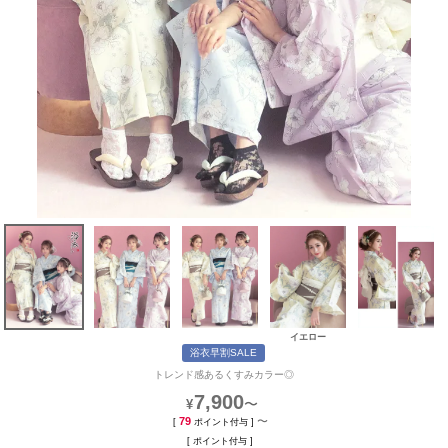
イエロー
浴衣早割SALE
トレンド感あるくすみカラー◎
7,900
〜
¥
79
〜
[
ポイント付与 ]
[
ポイント付与 ]