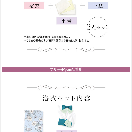
- ブルー/PyunA.着用 -