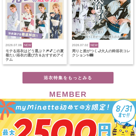
2026.07.06
NEW
2026.07.02
NEW
モテる浴衣はどう選ぶ？🎆💕この夏
周りと差がつく🌙大人の粋浴衣コレ
着たい浴衣の選び方＆おすすめアイ
クション✨🌃
テム
浴衣特集をもっとみる
MEMBER