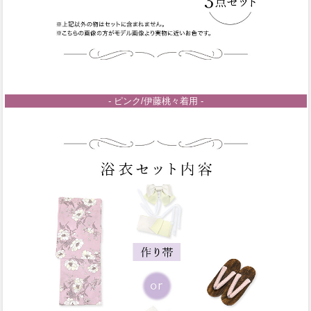
- ピンク/伊藤桃々着用 -