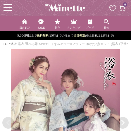
ペー
0
ジト
ップ
へ
浴衣TOP
SALE
新作
ランキング
ブログ
検索
5,000円以上で
送料無料
/15時までの注文で
当日発送
(※土日祝は12時まで)
TOP
浴衣
浴衣 選べる帯 SWEET くすみカラー×フラワー ゆかた2点セット (浴衣+平帯or作り帯