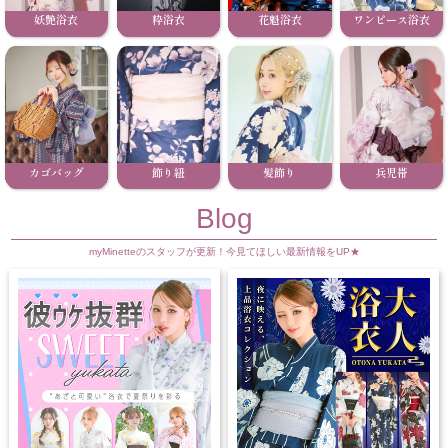
妖艶浴衣
粋浴衣
花魁浴衣
ワンピース浴衣
カゴバッグ
飾り紐
髪飾り
兵児帯
Blog
myMinetteのスタッフが更新！今見てほしい最新情報をUP★