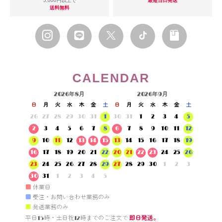
5,000円以上で
最短当日発送
送料無料
CALENDAR
2026年8月
2026年9月
日
月
火
水
木
金
土
日
月
火
水
木
金
土
26
27
28
29
30
31
1
30
31
1
2
3
4
5
2
3
4
5
6
7
8
6
7
8
9
10
11
12
9
10
11
12
13
14
15
13
14
15
16
17
18
19
16
17
18
19
20
21
22
20
21
22
23
24
25
26
23
24
25
26
27
28
29
27
28
29
30
1
2
3
30
31
1
2
3
4
5
■
休業日
■
受注・お問い合わせ業務のみ
■
発送業務のみ
平日15時・土日祝12時までのご注文で 
即日発送。