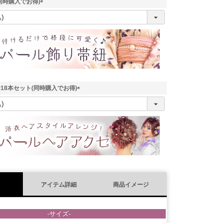
同時購入でお得)
(
必
須
)
18本セット(同時購入でお得)
(
必
須
)
アイテム詳細
商品イメージ
-サイズ-