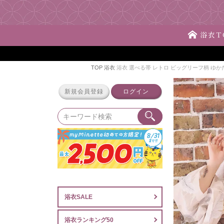
浴衣T
TOP
浴衣
浴衣 選べる帯 レトロ ビッグリーフ柄 ゆかた
新規会員登録
ログイン
浴衣SALE
浴衣ランキング50