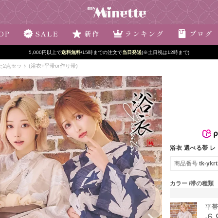
OP
SALE
新作
ランキング
ブログ
5,000円以上で
送料無料
/15時までの注文で
当日発送
(※土日祝は12時まで)
2点セット (浴衣+平帯or作り帯)
浴衣 選べる帯 レ
商品番号
tk-ykr
カラー
帯の種類
平
6,