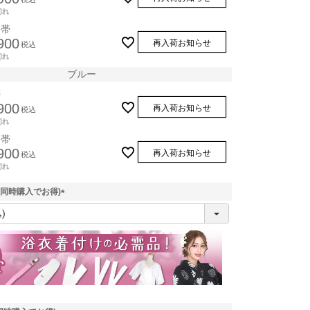
切れ
り帯
900
再入荷お知らせ
税込
切れ
ブルー
帯
900
再入荷お知らせ
税込
切れ
り帯
900
再入荷お知らせ
税込
切れ
(同時購入でお得)
(
必
須
)