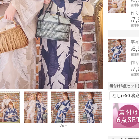
¥
在庫
作
7,
¥
在庫
平
6,
¥
在庫
作
7,
¥
在庫
着付け6点セット
ブルー