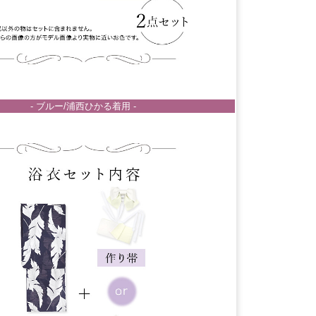
- ブルー/浦西ひかる着用 -