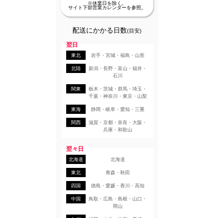
※休業日を除く。
サイト下部営業カレンダーを参照。
配送にかかる日数
(目安)
翌日
東北
岩手・宮城・福島・山形
北陸
新潟・長野・富山・福井・
石川
関東
栃木・茨城・群馬・埼玉・
千葉・神奈川・東京・山梨
東海
静岡・岐阜・愛知・三重
関西
滋賀・京都・奈良・大阪・
兵庫・和歌山
翌々日
北海道
北海道
東北
青森・秋田
四国
徳島・愛媛・香川・高知
中国
鳥取・広島・島根・山口・
岡山