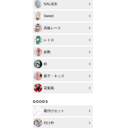
GAL浴衣
Sweet
高級レース
レトロ
妖艶
粋
親子・キッズ
花魁風
GOODS
着付けセット
付け衿