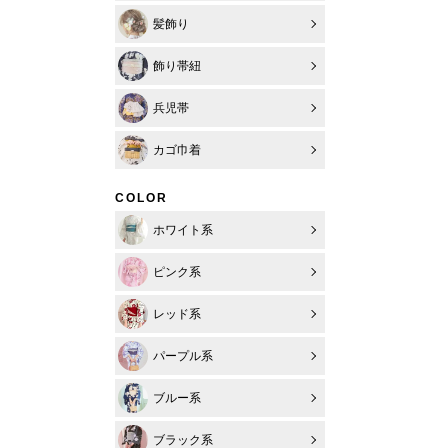
髪飾り
飾り帯紐
兵児帯
カゴ巾着
COLOR
ホワイト系
ピンク系
レッド系
パープル系
ブルー系
ブラック系