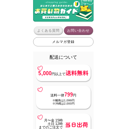
よくある質問
お問い合わせ
メルマガ登録
配送について
5,000
送料無料
円以上で
799
送料一律
円
※離島は1,099円
※沖縄は2,000円
月〜金 15時
当日出荷
土日 12時
までのご注文で