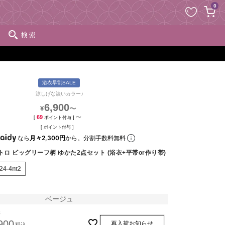
ペー
0
ジト
ップ
検索
へ
浴衣早割SALE
涼しげな淡いカラー♪
6,900
〜
¥
69
〜
[
ポイント付与 ]
[
ポイント付与 ]
なら
月々2,300円
から。分割手数料無料
トロ ビッグリーフ柄 ゆかた2点セット (浴衣+平帯or作り帯)
t24-4nt2
ベージュ
帯
900
再入荷お知らせ
税込