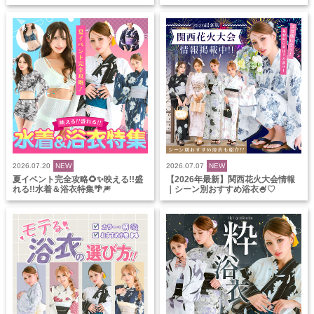
2026.07.20
NEW
2026.07.07
NEW
夏イベント完全攻略🌻✨映える!!盛
【2026年最新】関西花火大会情報
れる!!水着＆浴衣特集🌴🎆
｜シーン別おすすめ浴衣🍧♡