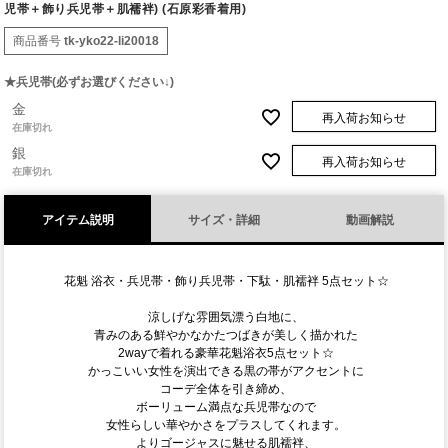
児帯＋飾り兵児帯＋肌襦袢) (石原彩香着用)
商品番号
tk-yko22-li20018
★兵児帯(必ずお選びください↓)
金
再入荷お知らせ
在庫切れ
銀
再入荷お知らせ
在庫切れ
アイテム説明
サイズ・詳細
動画解説
花魁 浴衣・兵児帯・飾り兵児帯・下駄・肌襦袢 5点セット☆
涼しげな雰囲気漂う白地に、
青みのある鮮やかなかたつばきが美しく描かれた
2wayで着れる豪華花魁浴衣5点セット☆
かっこいい女性を演出できる黒の帯がアクセントに
コーデ全体を引き締め、
ボーリューム満点な兵児帯なので
女性らしい華やかさをプラスしてくれます。
よりゴージャスに魅せる肌襦袢、