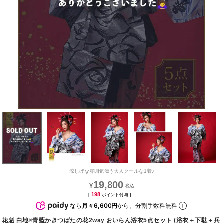
涼しげな雰囲気漂う大人クールな1着♪
19,800
¥
198
[
ポイント付与 ]
なら
月々6,600円
から。分割手数料無料
花魁 白地×青藍かきつばたの花2way おいらん浴衣5点セット (浴衣＋下駄＋兵