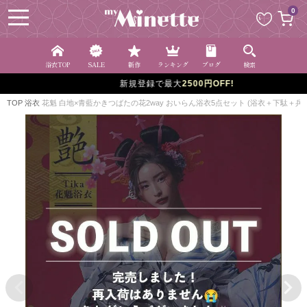
ペー
0
ジト
ップ
へ
浴衣TOP
SALE
新作
ランキング
ブログ
検索
新規登録で最大
2500円OFF!
TOP
浴衣
花魁 白地×青藍かきつばたの花2way おいらん浴衣5点セット (浴衣＋下駄＋兵