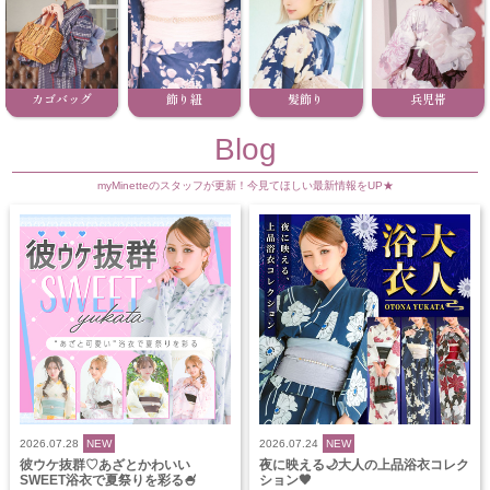
カゴバッグ
飾り紐
髪飾り
兵児帯
Blog
myMinetteのスタッフが更新！今見てほしい最新情報をUP★
2026.07.28
NEW
2026.07.24
NEW
彼ウケ抜群♡あざとかわいい
夜に映える🌙大人の上品浴衣コレク
SWEET浴衣で夏祭りを彩る🍧
ション🖤