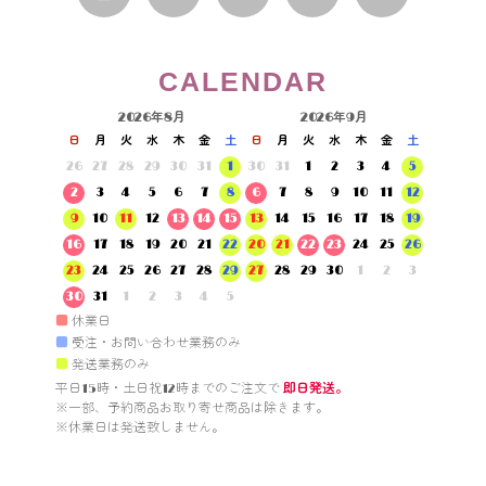
CALENDAR
2026年8月
2026年9月
日
月
火
水
木
金
土
日
月
火
水
木
金
土
26
27
28
29
30
31
1
30
31
1
2
3
4
5
2
3
4
5
6
7
8
6
7
8
9
10
11
12
9
10
11
12
13
14
15
13
14
15
16
17
18
19
16
17
18
19
20
21
22
20
21
22
23
24
25
26
23
24
25
26
27
28
29
27
28
29
30
1
2
3
30
31
1
2
3
4
5
■
休業日
■
受注・お問い合わせ業務のみ
■
発送業務のみ
平日15時・土日祝12時までのご注文で 
即日発送。
※一部、予約商品お取り寄せ商品は除きます。

※休業日は発送致しません。
