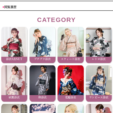
■
閲覧履歴
CATEGORY
浴衣3点SET
プチプラ浴衣
スウィート浴衣
レトロ浴衣
妖艶浴衣
粋浴衣
花魁浴衣
ワンピース浴衣