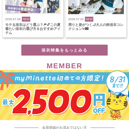
2026.07.06
NEW
2026.07.02
NEW
モテる浴衣はどう選ぶ？🎆💕この夏
周りと差がつく🌙大人の粋浴衣コレ
着たい浴衣の選び方＆おすすめアイ
クション✨🌃
テム
浴衣特集をもっとみる
MEMBER
会員登録がお済みではない方