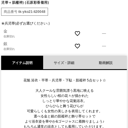
児帯＋肌襦袢) (石原彩香着用)
商品番号
tk-yko21-li20048
★兵児帯(必ずお選びください↓)
金
—
在庫切れ
銀
—
在庫切れ
アイテム説明
サイズ・詳細
動画解説
花魁 浴衣・平帯・兵児帯・下駄・肌襦袢 5点セット☆
大人クールな雰囲気漂う黒地に映える
女性らしい桜の花々が描かれた
しっとり華やかな花魁浴衣。
ひらひらと舞う花びらが
可愛らしくも女性の美しさを表現してくれます。
選べる金と銀の肌襦袢と飾り帯セットで
より浴衣姿を華やか&ゴージャスに着飾りましょう♪
もちろん通常の浴衣としても着用していただけます。