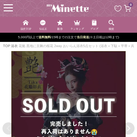
ペー
0
ジト
ップ
へ
浴衣TOP
SALE
新作
ランキング
ブログ
検索
5,000円以上で
送料無料
/15時までの注文で
当日発送
(※土日祝は12時まで)
TOP
浴衣
花魁 黒地に京舞の桜花 2way おいらん浴衣5点セット (浴衣＋下駄＋平帯＋兵児