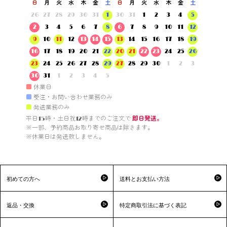
日
月
火
水
木
金
土
日
月
火
水
木
金
土
26
27
28
29
30
31
1
30
31
1
2
3
4
5
2
3
4
5
6
7
8
6
7
8
9
10
11
12
9
10
11
12
13
14
15
13
14
15
16
17
18
19
16
17
18
19
20
21
22
20
21
22
23
24
25
26
23
24
25
26
27
28
29
27
28
29
30
1
2
3
30
31
1
2
3
4
5
■
休業日
■
受注・お問い合わせ業務のみ
■
発送業務のみ
平日15時・土日祝12時までのご注文で 
即日発送。
※一部、予約商品お取り寄せ商品は除きます。

※休業日は発送致しません。

初めての方へ
送料とお支払い方法
返品・交換
特定商取引法に基づく表記