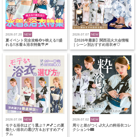
2026.07.20
NEW
2026.07.07
NEW
夏イベント完全攻略🌻✨映える!!盛
【2026年最新】関西花火大会情報
れる!!水着＆浴衣特集🌴🎆
｜シーン別おすすめ浴衣🍧♡
2026.07.06
NEW
2026.07.02
NEW
モテる浴衣はどう選ぶ？🎆💕この夏
周りと差がつく🌙大人の粋浴衣コレ
着たい浴衣の選び方＆おすすめアイ
クション✨🌃
テム