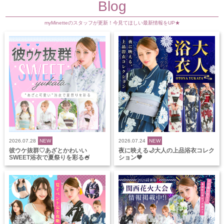
Blog
myMinetteのスタッフが更新！今見てほしい最新情報をUP★
2026.07.28
NEW
2026.07.24
NEW
彼ウケ抜群♡あざとかわいい
夜に映える🌙大人の上品浴衣コレク
SWEET浴衣で夏祭りを彩る🍧
ション🖤