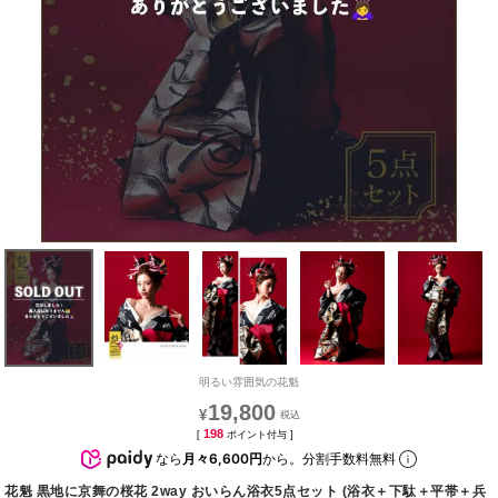
明るい雰囲気の花魁
19,800
¥
198
[
ポイント付与 ]
なら
月々6,600円
から。分割手数料無料
花魁 黒地に京舞の桜花 2way おいらん浴衣5点セット (浴衣＋下駄＋平帯＋兵