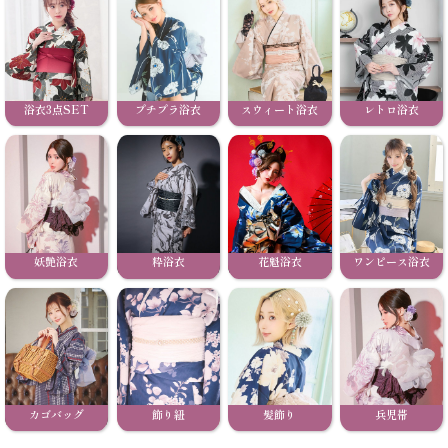
浴衣3点SET
プチプラ浴衣
スウィート浴衣
レトロ浴衣
妖艶浴衣
粋浴衣
花魁浴衣
ワンピース浴衣
カゴバッグ
飾り紐
髪飾り
兵児帯