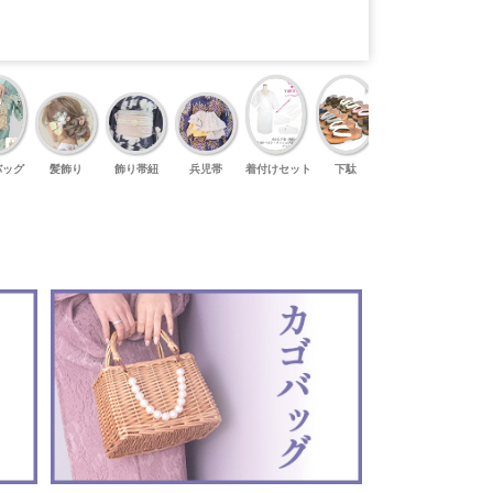
バッグ
髪飾り
飾り帯紐
兵児帯
着付けセット
下駄
足袋