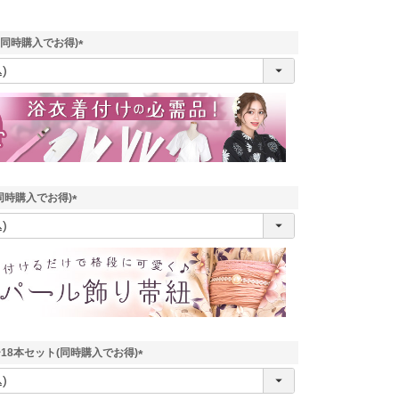
(同時購入でお得)
(
必
須
)
同時購入でお得)
(
必
須
)
18本セット(同時購入でお得)
兵児帯
(
必