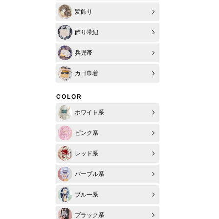
髪飾り
飾り帯紐
兵児帯
カゴ巾着
COLOR
ホワイト系
ピンク系
レッド系
パープル系
ブルー系
ブラック系