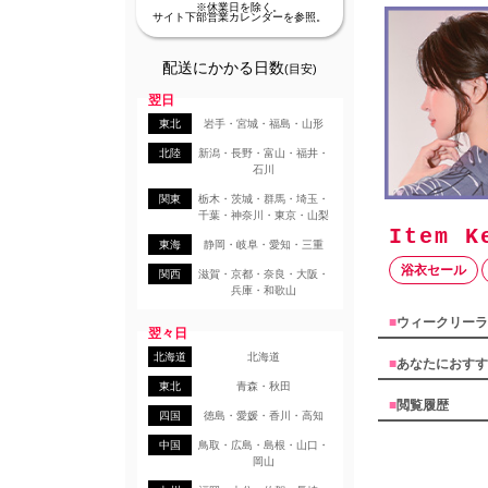
※休業日を除く。
サイト下部営業カレンダーを参照。
配送にかかる日数
(目安)
翌日
東北
岩手・宮城・福島・山形
北陸
新潟・長野・富山・福井・
石川
関東
栃木・茨城・群馬・埼玉・
千葉・神奈川・東京・山梨
東海
静岡・岐阜・愛知・三重
浴衣セール
関西
滋賀・京都・奈良・大阪・
兵庫・和歌山
■
ウィークリーラ
翌々日
北海道
北海道
■
あなたにおすす
東北
青森・秋田
■
閲覧履歴
四国
徳島・愛媛・香川・高知
中国
鳥取・広島・島根・山口・
岡山