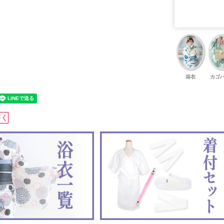
浴衣
カゴ
書く