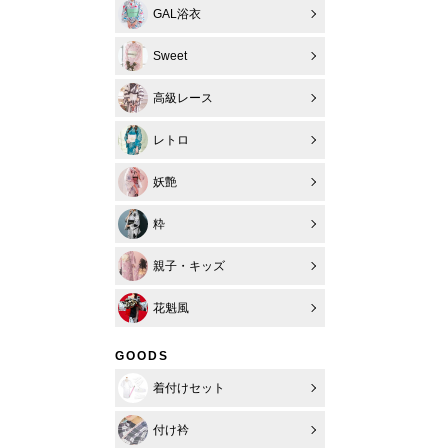
GAL浴衣
Sweet
高級レース
レトロ
妖艶
粋
親子・キッズ
花魁風
GOODS
着付けセット
付け衿