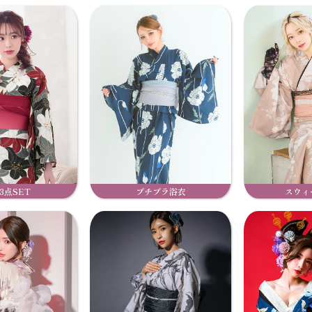
3点SET
プチプラ浴衣
スウィ