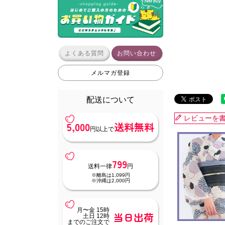
よくある質問
お問い合わせ
メルマガ登録
配送について
レビューを
5,000
送料無料
円以上で
799
送料一律
円
※離島は1,099円
※沖縄は2,000円
月〜金 15時
当日出荷
土日 12時
までのご注文で