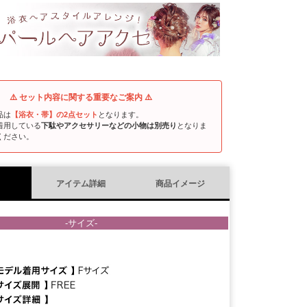
須
)
⚠️ セット内容に関する重要なご案内 ⚠️
品は
【浴衣・帯】の2点セット
となります。
着用している
下駄やアクセサリーなどの小物は別売り
となりま
ください。
アイテム詳細
商品イメージ
-サイズ-