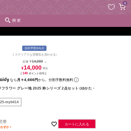
ペー
0
ジト
ップ
検索
へ
浴衣早割SALE
ミステリアスな雰囲気を漂わせる♪
¥
14,080
定価
→
14,000
¥
140
[
ポイント付与 ]
なら
月々4,666円
から。分割手数料無料
フラワー グレー地 2025 粋シリーズ 2点セット (ゆかた・
k25-myb414
児帯
カートに入れる
りわずか！