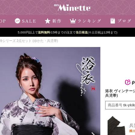
OP
SALE
新作
ランキング
ブログ
5,000円以上で
送料無料
/15時までの注文で
当日発送
(※土日祝は12時まで)
 粋シリーズ 2点セット (ゆかた・兵児帯)
浴衣 ヴィンテージ
兵児帯)
商品番号
tk-yki
兵
残