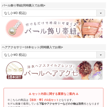
パール飾り帯紐(同時購入でお得)
(
必
須
)
ヘアアクセサリー18本セット(同時購入でお得)
(
必
須
)
⚠️ セット内容に関する重要なご案内 ⚠️
※こちらの商品は
【浴衣・帯】の2点セット
となります。
モデル画像で着用している
下駄やアクセサリーなどの小物は別売り
となります