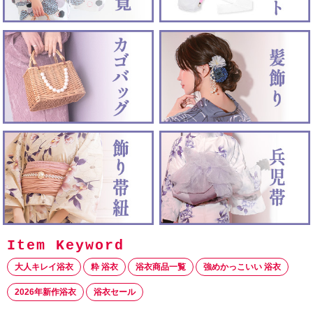
大人キレイ浴衣
粋 浴衣
浴衣商品一覧
強めかっこいい 浴衣
2026年新作浴衣
浴衣セール