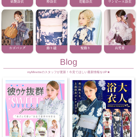
妖艶浴衣
粋浴衣
花魁浴衣
ワンピース浴衣
カゴバッグ
飾り紐
髪飾り
兵児帯
Blog
myMinetteのスタッフが更新！今見てほしい最新情報をUP★