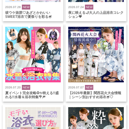
2026.07.28
NEW
2026.07.24
NEW
彼ウケ抜群♡あざとかわいい
夜に映える🌙大人の上品浴衣コレク
SWEET浴衣で夏祭りを彩る🍧
ション🖤
2026.07.20
NEW
2026.07.07
NEW
夏イベント完全攻略🌻✨映える!!盛
【2026年最新】関西花火大会情報
れる!!水着＆浴衣特集🌴🎆
｜シーン別おすすめ浴衣🍧♡