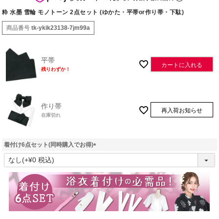
粋 水墨 雪輪 モノトーン 2点セット (ゆかた・平帯or作り帯・下駄)
商品番号
tk-ykik23138-7jm99a
平帯
カートに入れる
残りわずか！
作り帯
再入荷お知らせ
在庫切れ
着付け6点セット(同時購入でお得)
(
必
須
)