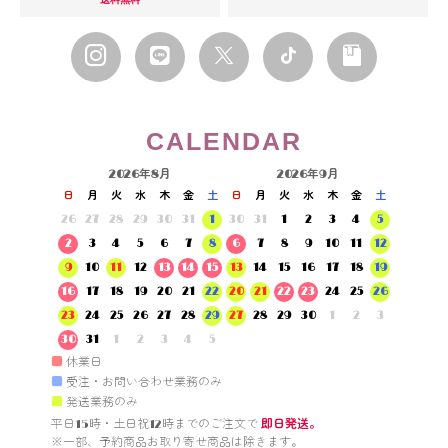
CALENDAR
2026年8月
2026年9月
日
月
火
水
木
金
土
日
月
火
水
木
金
土
26
27
28
29
30
31
1
30
31
1
2
3
4
5
2
3
4
5
6
7
8
6
7
8
9
10
11
12
9
10
11
12
13
14
15
13
14
15
16
17
18
19
16
17
18
19
20
21
22
20
21
22
23
24
25
26
23
24
25
26
27
28
29
27
28
29
30
1
2
3
30
31
1
2
3
4
5
■
休業日
■
受注・お問い合わせ業務のみ
■
発送業務のみ
平日15時・土日祝12時までのご注文で 
即日発送。
※一部、予約商品お取り寄せ商品は除きます。
