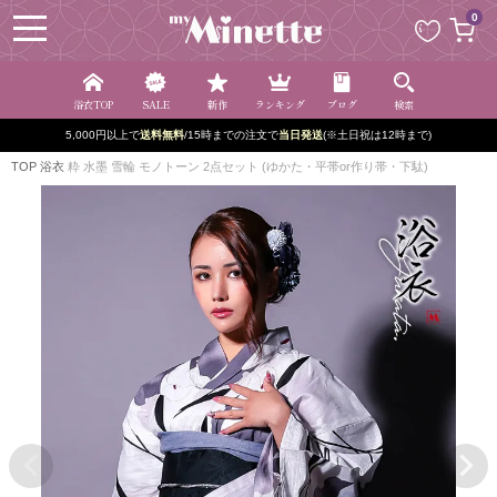
ペー
0
ジト
ップ
へ
浴衣TOP
SALE
新作
ランキング
ブログ
検索
5,000円以上で
送料無料
/15時までの注文で
当日発送
(※土日祝は12時まで)
TOP
浴衣
粋 水墨 雪輪 モノトーン 2点セット (ゆかた・平帯or作り帯・下駄)