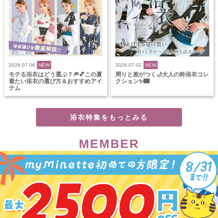
2026.07.06
NEW
2026.07.02
NEW
モテる浴衣はどう選ぶ？🎆💕この夏
周りと差がつく🌙大人の粋浴衣コレ
着たい浴衣の選び方＆おすすめアイ
クション✨🌃
テム
浴衣特集をもっとみる
MEMBER