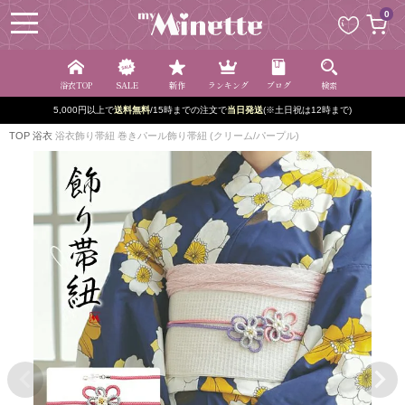
ペー
0
ジト
ップ
へ
浴衣TOP
SALE
新作
ランキング
ブログ
検索
5,000円以上で
送料無料
/15時までの注文で
当日発送
(※土日祝は12時まで)
TOP
浴衣
浴衣飾り帯紐 巻きパール飾り帯紐 (クリーム/パープル)