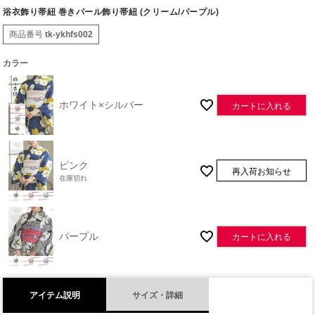
浴衣飾り帯紐 巻きパール飾り帯紐 (クリーム/パープル)
商品番号
tk-ykhfs002
カラー
ホワイト×シルバー
カートに入れる
ピンク
再入荷お知らせ
在庫切れ
パープル
カートに入れる
アイテム説明
サイズ・詳細