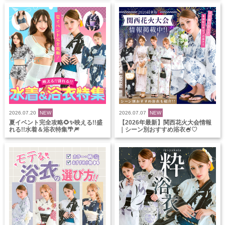
2026.07.20
NEW
2026.07.07
NEW
夏イベント完全攻略🌻✨映える!!盛
【2026年最新】関西花火大会情報
れる!!水着＆浴衣特集🌴🎆
｜シーン別おすすめ浴衣🍧♡