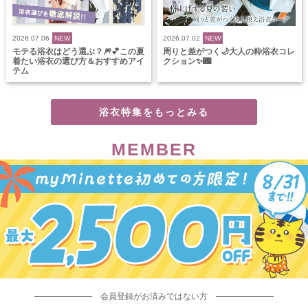
2026.07.06
NEW
2026.07.02
NEW
モテる浴衣はどう選ぶ？🎆💕この夏
周りと差がつく🌙大人の粋浴衣コレ
着たい浴衣の選び方＆おすすめアイ
クション✨🌃
テム
浴衣特集をもっとみる
MEMBER
会員登録がお済みではない方