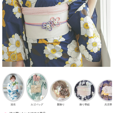
浴衣
カゴバッグ
髪飾り
飾り帯紐
兵児帯