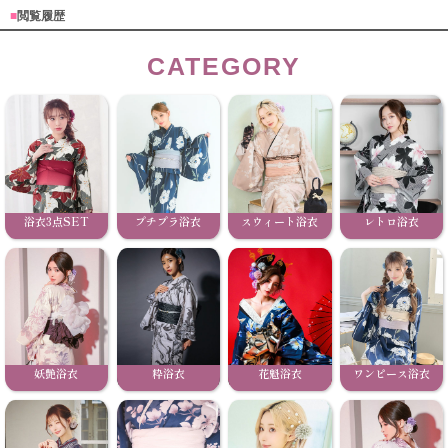
■
閲覧履歴
CATEGORY
浴衣3点SET
プチプラ浴衣
スウィート浴衣
レトロ浴衣
妖艶浴衣
粋浴衣
花魁浴衣
ワンピース浴衣