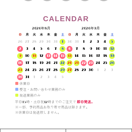
CALENDAR
2026年8月
2026年9月
日
月
火
水
木
金
土
日
月
火
水
木
金
土
26
27
28
29
30
31
1
30
31
1
2
3
4
5
2
3
4
5
6
7
8
6
7
8
9
10
11
12
9
10
11
12
13
14
15
13
14
15
16
17
18
19
16
17
18
19
20
21
22
20
21
22
23
24
25
26
23
24
25
26
27
28
29
27
28
29
30
1
2
3
30
31
1
2
3
4
5
■
休業日
■
受注・お問い合わせ業務のみ
■
発送業務のみ
平日15時・土日祝12時までのご注文で 
即日発送。
※一部、予約商品お取り寄せ商品は除きます。

※休業日は発送致しません。
