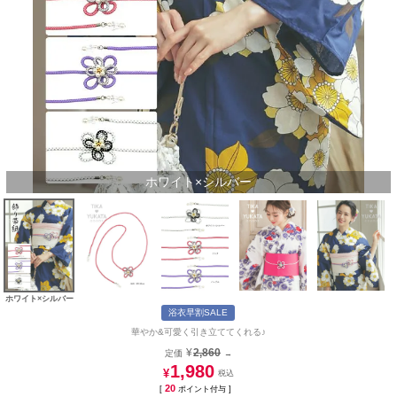
ホワイト×シルバー
ホワイト×シルバー
浴衣早割SALE
華やか&可愛く引き立ててくれる♪
¥
2,860
定価
→
1,980
¥
20
[
ポイント付与 ]