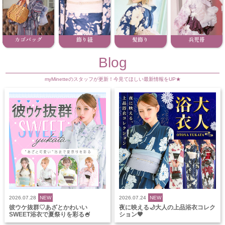
カゴバッグ
飾り紐
髪飾り
兵児帯
Blog
myMinetteのスタッフが更新！今見てほしい最新情報をUP★
2026.07.28
NEW
2026.07.24
NEW
彼ウケ抜群♡あざとかわいい
夜に映える🌙大人の上品浴衣コレク
SWEET浴衣で夏祭りを彩る🍧
ション🖤