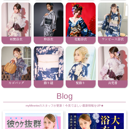
妖艶浴衣
粋浴衣
花魁浴衣
ワンピース浴衣
カゴバッグ
飾り紐
髪飾り
兵児帯
Blog
myMinetteのスタッフが更新！今見てほしい最新情報をUP★