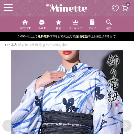
ペー
0
ジト
ップ
へ
浴衣TOP
SALE
新作
ランキング
ブログ
検索
5,000円以上で
送料無料
/15時までの注文で
当日発送
(※土日祝は12時まで)
TOP
浴衣
浴衣飾り帯紐 巻きパール飾り帯紐