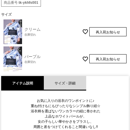
商品番号
tk-ykhfs001
サイズ
クリーム
再入荷お知らせ
在庫切れ
パープル
再入荷お知らせ
在庫切れ
アイテム説明
サイズ・詳細
お気に入りの浴衣のワンポイントに♪
重ね付けもにもぴったりなシンプル飾り紐☆
浴衣柄を選ばないワンカラーの紐に巻かれた
上品なホワイトパールが、
女の子らしい華やかさをプラスし、
周囲と差をつけてくれること間違いなし!!