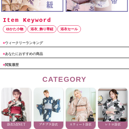
ゆかた小物
浴衣_飾り帯紐
浴衣セール
■
ウィークリーランキング
■
あなたにおすすめの商品
■
閲覧履歴
CATEGORY
浴衣3点SET
プチプラ浴衣
スウィート浴衣
レトロ浴衣