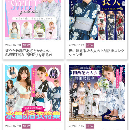
2026.07.28
NEW
2026.07.24
NEW
彼ウケ抜群♡あざとかわいい
夜に映える🌙大人の上品浴衣コレク
SWEET浴衣で夏祭りを彩る🍧
ション🖤
2026.07.20
NEW
2026.07.07
NEW