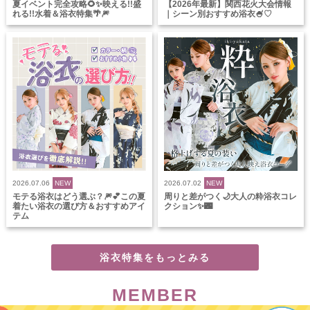
夏イベント完全攻略🌻✨映える!!盛
【2026年最新】関西花火大会情報
れる!!水着＆浴衣特集🌴🎆
｜シーン別おすすめ浴衣🍧♡
2026.07.06
NEW
2026.07.02
NEW
モテる浴衣はどう選ぶ？🎆💕この夏
周りと差がつく🌙大人の粋浴衣コレ
着たい浴衣の選び方＆おすすめアイ
クション✨🌃
テム
浴衣特集をもっとみる
MEMBER