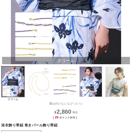
クリーム
クリーム
重ね付けもにもぴったり♪
2,860
¥
29
[
ポイント付与 ]
浴衣飾り帯紐 巻きパール飾り帯紐