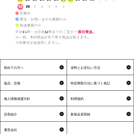
30
31
1
2
3
4
5
■
休業日
■
受注・お問い合わせ業務のみ
■
発送業務のみ
平日15時・土日祝12時までのご注文で 
即日発送。
※一部、予約商品お取り寄せ商品は除きます。

※休業日は発送致しません。

初めての方へ
送料とお支払い方法
返品・交換
特定商取引法に基づく表記
個人情報保護方針
利用規約
店長紹介
新規会員登録
運営会社