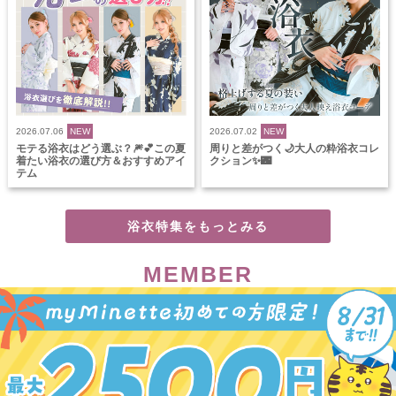
2026.07.06
NEW
2026.07.02
NEW
モテる浴衣はどう選ぶ？🎆💕この夏
周りと差がつく🌙大人の粋浴衣コレ
着たい浴衣の選び方＆おすすめアイ
クション✨🌃
テム
浴衣特集をもっとみる
MEMBER