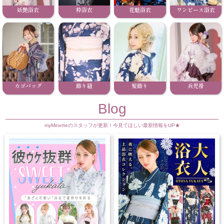
妖艶浴衣
粋浴衣
花魁浴衣
ワンピース浴衣
カゴバッグ
飾り紐
髪飾り
兵児帯
Blog
myMinetteのスタッフが更新！今見てほしい最新情報をUP★