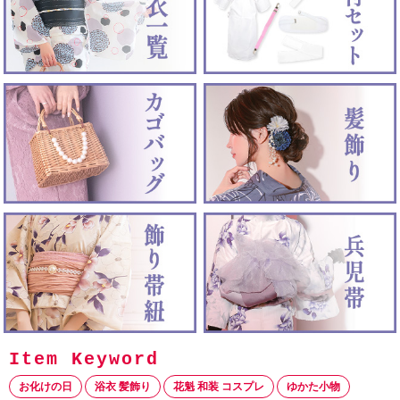
お化けの日
浴衣 髪飾り
花魁 和装 コスプレ
ゆかた小物