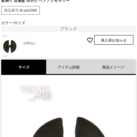
髪飾り 花魁髷 ゆかた ヘアアクセサリー
商品番号
tk-yk2306
カラー
サイズ
ブラック
-
再入荷お知らせ
在庫切れ
サイズ
アイテム詳細
商品イメージ