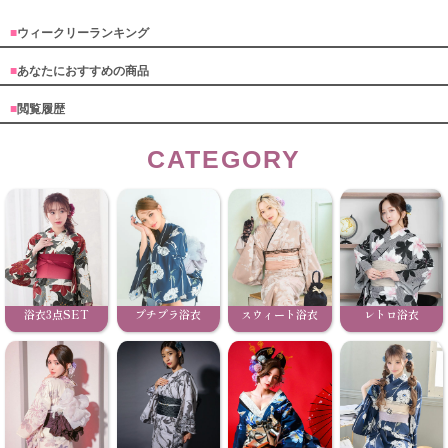
■
ウィークリーランキング
■
あなたにおすすめの商品
■
閲覧履歴
CATEGORY
浴衣3点SET
プチプラ浴衣
スウィート浴衣
レトロ浴衣