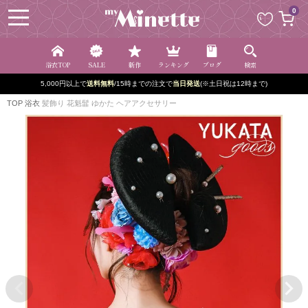
ペー
0
ジト
ップ
へ
浴衣TOP
SALE
新作
ランキング
ブログ
検索
5,000円以上で
送料無料
/15時までの注文で
当日発送
(※土日祝は12時まで)
TOP
浴衣
髪飾り 花魁髷 ゆかた ヘアアクセサリー