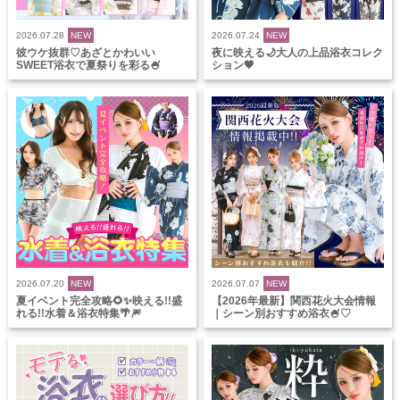
2026.07.28
NEW
2026.07.24
NEW
彼ウケ抜群♡あざとかわいい
夜に映える🌙大人の上品浴衣コレク
SWEET浴衣で夏祭りを彩る🍧
ション🖤
2026.07.20
NEW
2026.07.07
NEW
夏イベント完全攻略🌻✨映える!!盛
【2026年最新】関西花火大会情報
れる!!水着＆浴衣特集🌴🎆
｜シーン別おすすめ浴衣🍧♡