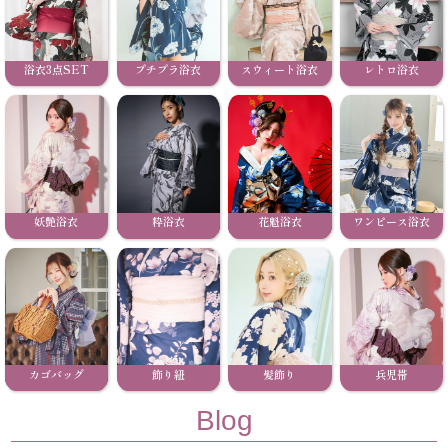
浴衣3点SET
プチプラ浴衣
スウィート浴衣
レトロ浴衣
妖艶浴衣
粋浴衣
花魁浴衣
ワンピース浴衣
カゴバッグ
飾り紐
髪飾り
兵児帯
Blog