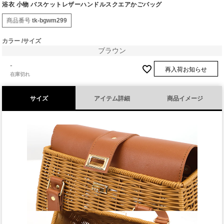
浴衣 小物 バスケットレザーハンドルスクエアかごバッグ
商品番号
tk-bgwm299
カラー
サイズ
ブラウン
-
再入荷お知らせ
在庫切れ
サイズ
アイテム詳細
商品イメージ