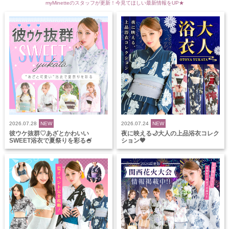
myMinetteのスタッフが更新！今見てほしい最新情報をUP★
2026.07.28
NEW
2026.07.24
NEW
彼ウケ抜群♡あざとかわいい
夜に映える🌙大人の上品浴衣コレク
SWEET浴衣で夏祭りを彩る🍧
ション🖤