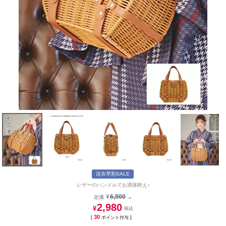
浴衣早割SALE
レザーのハンドルでお洒落映え♪
¥
6,900
定価
→
2,980
¥
30
[
ポイント付与 ]