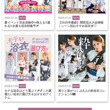
2026.07.20
NEW
2026.07.07
NEW
夏イベント完全攻略🌻✨映える!!盛
【2026年最新】関西花火大会情報
れる!!水着＆浴衣特集🌴🎆
｜シーン別おすすめ浴衣🍧♡
2026.07.06
NEW
2026.07.02
NEW
モテる浴衣はどう選ぶ？🎆💕この夏
周りと差がつく🌙大人の粋浴衣コレ
着たい浴衣の選び方＆おすすめアイ
クション✨🌃
テム