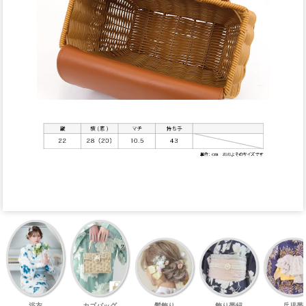
浴衣
カゴバッグ
髪飾り
飾り帯紐
兵児帯