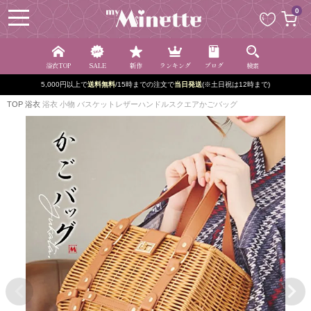
ペー
0
ジト
ップ
へ
浴衣TOP
SALE
新作
ランキング
ブログ
検索
5,000円以上で
送料無料
/15時までの注文で
当日発送
(※土日祝は12時まで)
TOP
浴衣
浴衣 小物 バスケットレザーハンドルスクエアかごバッグ