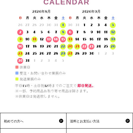
CALENDAR
2026年8月
2026年9月
日
月
火
水
木
金
土
日
月
火
水
木
金
土
26
27
28
29
30
31
1
30
31
1
2
3
4
5
2
3
4
5
6
7
8
6
7
8
9
10
11
12
9
10
11
12
13
14
15
13
14
15
16
17
18
19
16
17
18
19
20
21
22
20
21
22
23
24
25
26
23
24
25
26
27
28
29
27
28
29
30
1
2
3
30
31
1
2
3
4
5
■
休業日
■
受注・お問い合わせ業務のみ
■
発送業務のみ
平日15時・土日祝12時までのご注文で 
即日発送。
※一部、予約商品お取り寄せ商品は除きます。

※休業日は発送致しません。

初めての方へ
送料とお支払い方法