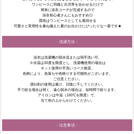
ワンピースに羽織と兵児帯を合わせるだけで
簡単に浴衣コーデが完成するので
浴衣初心者さんにもおすすめ◎
普段はワンピースとしても着回せる
可愛さと実用性を兼ね備えた夏のお出かけにぴったりな一着です★
- 洗濯方法 -
浴衣は洗濯機の弱水流または弱手洗い可。
※水温は30度を限度とし、洗濯機使用の場合は
ネット使用や手洗いコース推奨。
色柄により、色落ちや色映りする可能性がございます。
ご注意ください。
漂白剤の使用は避け、日陰に干してください。
手で絞る場合は弱く、遠心脱水の場合は、短時間で絞ります。
アイロンは中温（160℃を限度）で、
当て布の上からかけてください。
- 注意事項 -