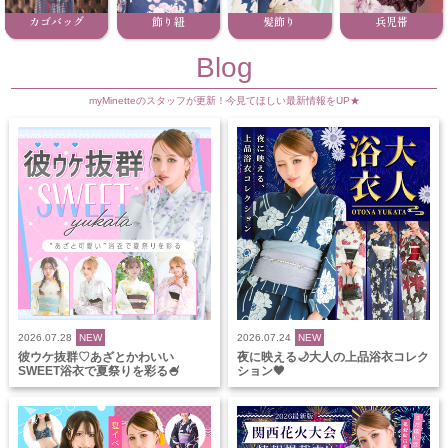
カゴバッグ
飾り紐
髪飾り
兵児帯
Blog
myMinetteのスタッフが更新！今見てほしい最新情報をUP★
2026.07.28
NEW
2026.07.24
NEW
彼ウケ抜群♡あざとかわいい
夜に映える🌙大人の上品浴衣コレク
SWEET浴衣で夏祭りを彩る🍧
ション🖤