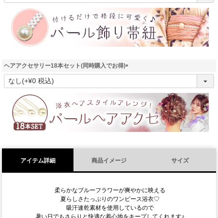
必
須
)
ヘアアクセサリー18本セット(同時購入でお得)
(
必
須
)
アイテム詳細
商品イメージ
サイズ
柔らかなブルーフラワーが爽やかに映える
夏らしさたっぷりのワンピース浴衣♡
吸汗速乾素材を使用しているので
暑い日でもさらりと快適な着心地をキープしてくれます♪