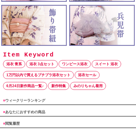
浴衣 青系
浴衣 3点セット
ワンピース浴衣
スイート 浴衣
1万円以内で買えるプチプラ浴衣セット
浴衣セール
6月24日新作商品一覧♪
新作特集
みのりちゃん着用
■
ウィークリーランキング
■
あなたにおすすめの商品
■
閲覧履歴