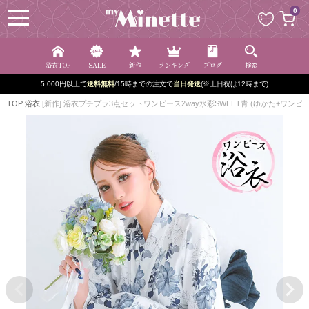
ペー
0
ジト
ップ
へ
浴衣TOP
SALE
新作
ランキング
ブログ
検索
5,000円以上で
送料無料
/15時までの注文で
当日発送
(※土日祝は12時まで)
TOP
浴衣
[新作] 浴衣プチプラ3点セットワンピース2way水彩SWEET青 (ゆかた+ワンピース+兵