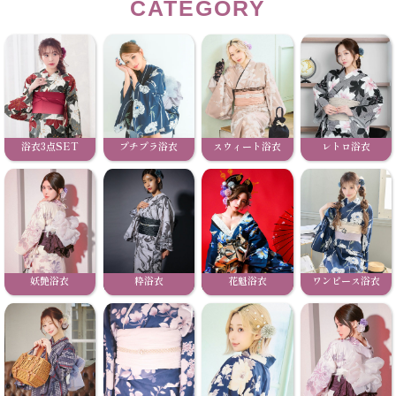
CATEGORY
浴衣3点SET
プチプラ浴衣
スウィート浴衣
レトロ浴衣
妖艶浴衣
粋浴衣
花魁浴衣
ワンピース浴衣