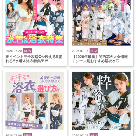
2026.07.20
NEW
2026.07.07
NEW
夏イベント完全攻略🌻✨映える!!盛
【2026年最新】関西花火大会情報
れる!!水着＆浴衣特集🌴🎆
｜シーン別おすすめ浴衣🍧♡
2026.07.06
NEW
2026.07.02
NEW