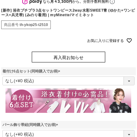
なら
月々3,300円
から。分割手数料無料
[新作] 浴衣プチプラ3点セットワンピース2way水彩SWEET青 (ゆかた+ワンピ
ース+兵児帯) (みのり着用) | myMinette/マイミネット
商品番号
th-ykop25-t2510
お気に入りに登録する
再入荷お知らせ
着付け6点セット(同時購入でお得)
(
必
須
)
パール飾り帯紐(同時購入でお得)
(