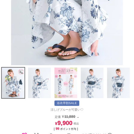
浴衣早割SALE
涼しげブルーが可愛い♡
¥
11,880
定価
→
9,900
¥
99
[
ポイント付与 ]