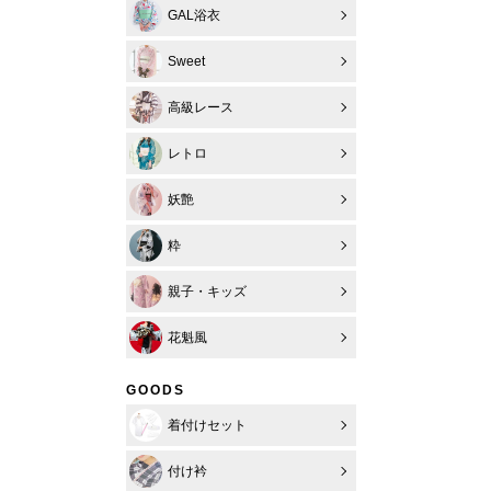
GAL浴衣
Sweet
高級レース
レトロ
妖艶
粋
親子・キッズ
花魁風
GOODS
着付けセット
付け衿