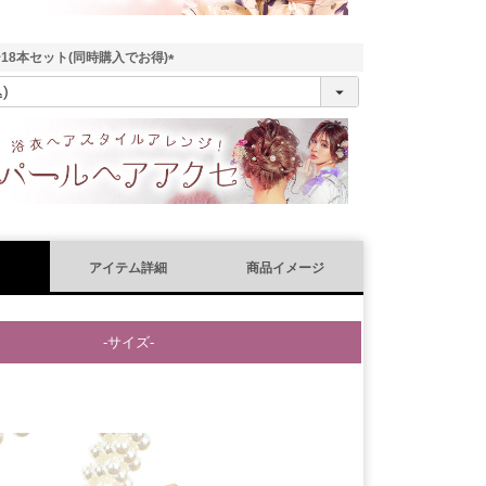
18本セット(同時購入でお得)
(
必
須
)
アイテム詳細
商品イメージ
-サイズ-