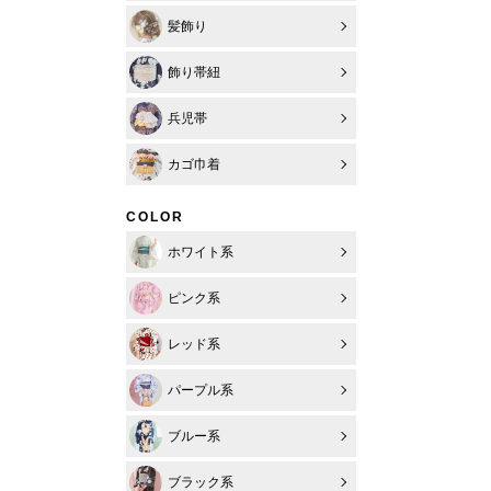
髪飾り
飾り帯紐
兵児帯
カゴ巾着
COLOR
ホワイト系
ピンク系
レッド系
パープル系
ブルー系
ブラック系