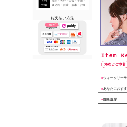
九州
福岡・大分・佐賀・長崎・
沖縄
鹿児島・宮崎・熊本・沖縄
お支払い方法
浴衣 かご巾着
■
ウィークリーラ
■
あなたにおすす
■
閲覧履歴