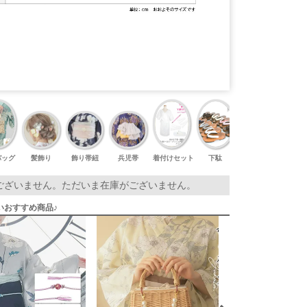
バッグ
髪飾り
飾り帯紐
兵児帯
着付けセット
下駄
足袋
ございません。ただいま在庫がございません。
いおすすめ商品♪