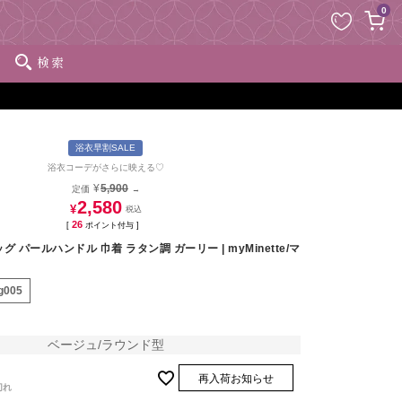
ペー
0
ジト
ップ
検索
へ
浴衣早割SALE
浴衣コーデがさらに映える♡
¥
5,900
定価
→
2,580
¥
26
[
ポイント付与 ]
 パールハンドル 巾着 ラタン調 ガーリー | myMinette/マ
g005
ベージュ/ラウンド型
再入荷お知らせ
切れ