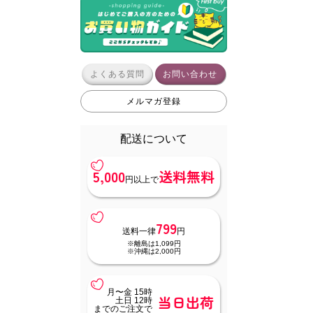
よくある質問
お問い合わせ
メルマガ登録
配送について
5,000
送料無料
円以上で
799
送料一律
円
※離島は1,099円
※沖縄は2,000円
月〜金 15時
当日出荷
土日 12時
までのご注文で