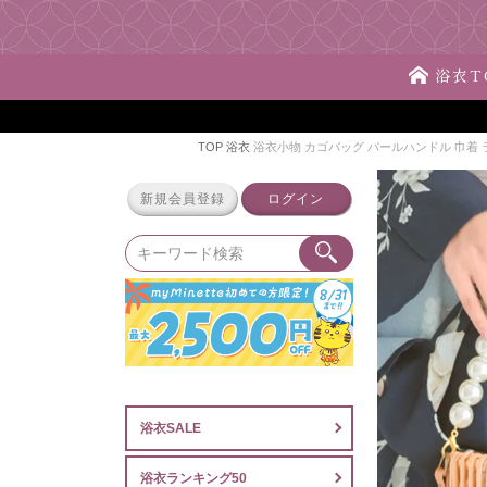
浴衣T
TOP
浴衣
浴衣小物 カゴバッグ パールハンドル 巾着 ラタン
新規会員登録
ログイン
浴衣SALE
浴衣ランキング50