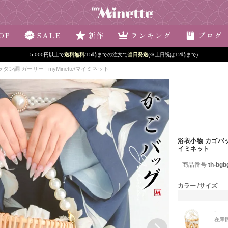
OP
SALE
新作
ランキング
ブログ
新規登録で最大
2500円OFF!
調 ガーリー | myMinette/マイミネット
浴衣小物 カゴバッグ
イミネット
商品番号
th-bgb
カラー
サイズ
-
在庫