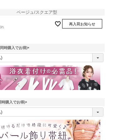
ベージュ/スクエア型
再入荷お知らせ
切れ
(同時購入でお得)
(
必
須
)
同時購入でお得)
(
必
須
)
ジュ/スクエア
型