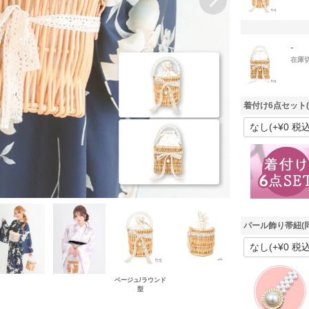
-
在庫
着付け6点セット
パール飾り帯紐(
ベージュ/ラウンド
ベー
型