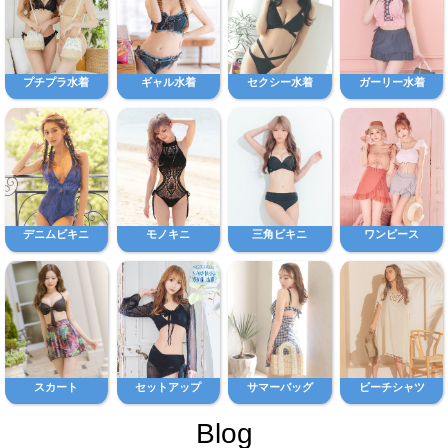
プチプラ水着
ギャル水着
セクシー水着
ガーリー水着
デニムビキニ
モノキニ
三角ビキニ
ワンピース
スカート
セットアップ
サマーバッグ
ビーチシャツ
Blog