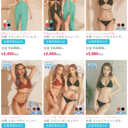
妖艶なエスニックビキニ♡
色気溢れる透け感♡
大人かっこいいsexy水着☆
水着 マキシ丈シアーパレオ三
水着 パレオ付きエスニック三
水着 ウエストクロスギャザー
角ホルターネックビキニ
角ホルターネックビキニ
ワンカラー三角ホルターネック
水着早割SALE
水着早割SALE
水着早割SALE
ビキニ
¥
4,900
¥
4,900
¥
4,900
定価
定価
定価
→
→
→
2,450
2,450
3,980
¥
¥
¥
メリハリあるボディーへ♪
アレンジ様々なセクシービキニ♡
合わせやすいシンプルデザイン♪
水着 リボンデザインシャーリ
水着 クロスリボンギャザーリ
水着 ゴールドチェーン付きシ
ング加工ホルターネックビキニ
ゾート三角ホルターネックビキ
ンプルセクシー三角ホルターネ
水着早割SALE
水着早割SALE
水着早割SALE
ニ
ックビキニ