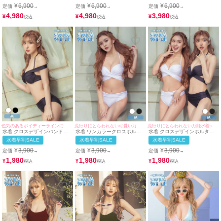
¥
6,900
¥
6,900
¥
6,900
定価
定価
定価
→
→
→
4,980
4,980
3,980
¥
¥
¥
色気のあるボイディーラインにメイク♪
流行りにとらわれない可愛い万能水着♪
流行りにとらわれない万能水着♪
水着 クロスデザインバンドゥ
水着 ワンカラークロスホルタ
水着 クロスデザインホルター
ホルターネックビキニ
ーネックビキニ
ネックビキニ
水着早割SALE
水着早割SALE
水着早割SALE
¥
3,900
¥
3,900
¥
3,900
定価
定価
定価
→
→
→
1,980
1,980
1,980
¥
¥
¥