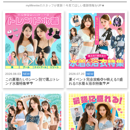
myMinetteのスタッフが更新！今見てほしい最新情報をUP★
2026.08.03
NEW
2026.07.20
NEW
この夏着たい‼️シーン別で選ぶトレ
夏イベント完全攻略🌻✨映える!!盛
ンド水着特集💙🌴
れる!!水着＆浴衣特集🌴🎆