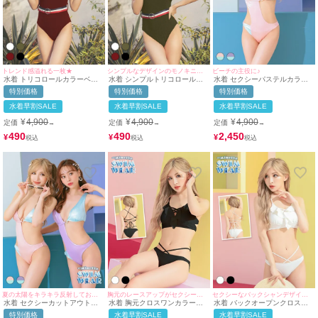
トレンド感溢れる一枚★
シンプルなデザインのモノキニ水着♪
ビーチの主役に♪
水着 トリコロールカラーベル
水着 シンプルトリコロールカ
水着 セクシーパステルカラー
ト付モノキニ体型カバーワンピ
ラーベルト付モノキ体型カバー
カットデザインモノキニ三角ビ
特別価格
特別価格
特別価格
ースビキニ
ワンピースビキニ
キニ
水着早割SALE
水着早割SALE
水着早割SALE
¥
4,900
¥
4,900
¥
4,900
定価
定価
定価
→
→
→
490
490
2,450
¥
¥
¥
夏の太陽をキラキラ反射してお目立ち度UP♪
胸元のレースアップがセクシーな一枚
セクシーなバックシャンデザインで背中美人に♪
水着 セクシーカットアウトリ
水着 胸元クロスワンカラーフ
水着 バックオープンクロスワ
ングセクシーグリッター三角モ
リルビキニ
ンカラーフリルビキニ
特別価格
水着早割SALE
水着早割SALE