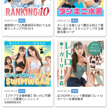
2026.07.16
NEW
2026.07.13
NEW
梅雨明けで人気爆発💥今売れてる水
タンキニ水着とは？露出を抑えて最
着ランキングTOP10👙
強に盛れる！スタイルアップする最
新水着コーデ
2026.06.19
NEW
2026.06.16
NEW
【プチプラ水着特集】安いのに可愛
🍒 2026年トレンド最前線♡|レトロ
い♡この夏着たいトレンド
ガーリー水着特集🍨
SWIMWEAR