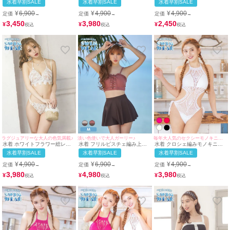
水着早割SALE
水着早割SALE
水着早割SALE
ーネックビキニ
ニ
ニ
¥
6,900
¥
4,900
¥
4,900
定価
定価
定価
→
→
→
3,450
3,980
2,450
¥
¥
¥
ラグジュアリーな大人の色気満載♪
淡い色使いで大人ガーリー♪
毎年大人気のセクシーモノキニ水着♪
水着 ホワイトフラワー総レー
水着 フリルビスチェ編み上げ
水着 クロシェ編みモノキニハ
ス三角ホルターネックビキニ
リボンガーリー体型カバーショ
イネックホルターネックビキニ
水着早割SALE
水着早割SALE
水着早割SALE
ートパンツフレアスカートハイ
ウエストビキニ
¥
4,900
¥
6,900
¥
4,900
定価
定価
定価
→
→
→
3,980
4,980
3,980
¥
¥
¥