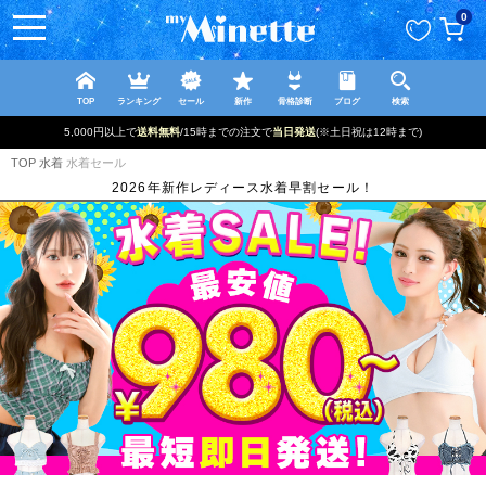
ペー
0
ジト
ップ
へ
TOP
ランキング
セール
新作
骨格診断
ブログ
検索
5,000円以上で
送料無料
/15時までの注文で
当日発送
(※土日祝は12時まで)
TOP
水着
水着セール
2026年新作レディース水着早割セール！