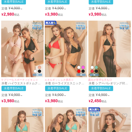
水着早割SALE
水着早割SALE
水着早割SALE
ビキニ
クビキニ
今すぐmyMinetteのセール会場をチェックして夏を先取りしてください。
¥
4,900
¥
4,900
¥
4,900
定価
定価
定価
→
→
→
2,980
3,980
3,980
¥
¥
¥
ラブリーなスポーティビキニ☆
エネルギッシュさ満天☆
露出が苦手な方も◎
水着 ハイウエストボトムクロ
水着 ローライズエスニックビ
水着 シアーパレオリング付き
スリボンホルターネックビキニ
ジューホルターネックビキニ
ホルターネックビキニ
水着早割SALE
水着早割SALE
水着早割SALE
¥
4,900
¥
4,900
¥
4,900
定価
定価
定価
→
→
→
3,980
3,980
2,450
¥
¥
¥