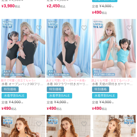
3,980
2,450
¥
4,900
¥
¥
定価
→
490
¥
親子で可愛く目立てちゃう♪
あざと可愛い甘々ガーリー水着♪
誰よりも可愛く目立てるバックコンシャスデザイン♪
水着 オープンバック3Dフリル
水着 3Dフラワー付きガーリー
水着 天使の羽付きガーリーバ
デザインガーリーペアモノキニ
モノキニビキニ
ックコンシャスペアモノキニビ
特別価格
特別価格
特別価格
ビキニ
キニ
水着早割SALE
水着早割SALE
水着早割SALE
¥
4,900
¥
4,900
¥
4,900
定価
定価
定価
→
→
→
490
490
490
¥
¥
¥