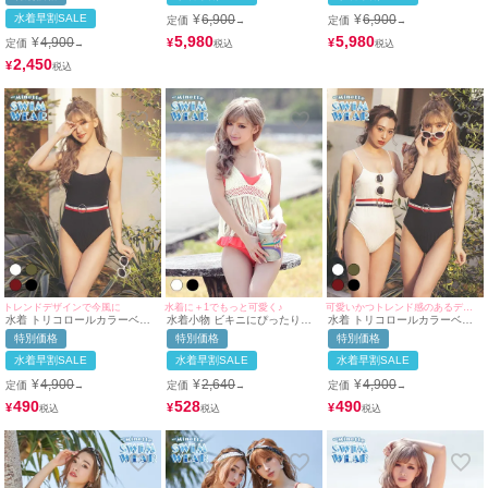
ノキニビキニ
水着早割SALE
¥
6,900
¥
6,900
定価
定価
→
→
5,980
5,980
¥
4,900
¥
¥
定価
→
2,450
¥
トレンドデザインで今風に
水着に＋1でもっと可愛く♪
可愛いかつトレンド感のあるデザインで都会的な女性に♪
水着 トリコロールカラーベル
水着小物 ビキニにぴったり！
水着 トリコロールカラーベル
ト付シンプル体型カバーワンピ
フリンジかぎ編み
ト付きハイレグ体型カバーワン
特別価格
特別価格
特別価格
ースビキニ
ピースビキニ
水着早割SALE
水着早割SALE
水着早割SALE
¥
4,900
¥
2,640
¥
4,900
定価
定価
定価
→
→
→
490
528
490
¥
¥
¥