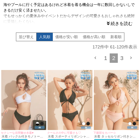
海やプールに行く予定はあるけれど水着を着る機会は一年に数回しかないしで
きるだけ安く済ませたい。
でもせっかくの夏休みやイベントだからデザインの可愛さもおしゃれさも絶対
に妥協したくない。
そんなわがままを叶える
レディース水着ブランドmyMinette
からビッグニュー
スです。
並び替え
人気順
価格が安い順
価格が高い順
新着順
現在本格的な夏シーズンを前に期間限定の
水着早割りスペシャルセール
を大好
評開催中。
172
件中
61
-
120
件表示
SNSで話題のトレンドデザインから大人の色気漂うシックなスタイルさらには
気になる部分を自然に隠せる
体型カバー水着
まで
1
2
3
myMinette自慢のラインナップが今だけの驚きのプライスになっています。
驚きの最安価格1,980円から手に入るこのチャンスは期間限定です。
プチプラだと生地が薄かったりデザインが安っぽかったりするのではと心配な
方もご安心ください。
myMinetteの水着は細部のディテールやシルエットに徹底的にこだわりプチプ
ラなのに圧倒的な高見えを実現しました。
ビーチサイドやホテルのプールでも自信を持って歩けるクオリティの高い一着
をお届けします。
仲の良い友達との女子旅や大切なパートナーとのデートあるいは家族での海水
浴など
どんなシーンでもあなたを一番輝かせてくれるお気に入りの水着がここならき
っと見つかるはずです。
コスパ最強の早割りセールは在庫がなくなり次第終了となります。
セクシーな谷間魅せ水着♥
クールさの中に可愛さも♡
下腹部をカバー☆
ぜひ完売前に2026年の夏を彩る運命の一着をゲットして一生モノの最高の思い
水着 バックル付きモノトーン
水着 スポーティリボンシャギ
水着 タッセルリボン付きシャ
出を作りましょう。
ワンショルダークロスバンドゥ
ーボトムホルターネックビキニ
ギーハイウエストホルターネッ