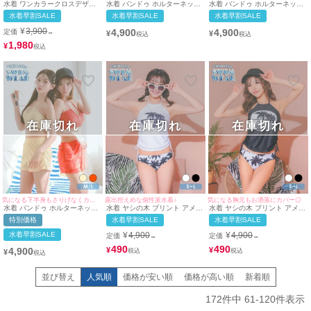
水着 ワンカラークロスデザイ
水着 バンドゥ ホルターネック
水着 バンドゥ ホルターネック
ンホルターネックビキニ
体型カバー パイル ハイウエス
体型カバー パイル ハイウエス
水着早割SALE
水着早割SALE
水着早割SALE
ト ショートパンツ 韓国風 タン
ト ショートパンツ 韓国風 タン
キニ (レッド/聖菜)
キニ (ベージュ/雨宮由乙花)
¥
3,900
4,900
4,900
定価
→
¥
¥
1,980
¥
在庫切れ
在庫切れ
在庫切れ
気になる下半身もさりげなくカバー◎
露出控えめな個性派水着♪
気になる胸元もお洒落にカバー◎
水着 バンドゥ ホルターネック
水着 ヤシの木 プリント アメリ
水着 ヤシの木 プリント アメリ
体型カバー パイル ハイウエス
カンスリーブ ドロスト ビスチ
カンスリーブ ドロスト ビスチ
特別価格
水着早割SALE
水着早割SALE
ト ショートパンツ 韓国風 タン
ェ 体型カバー ギャル タンキニ
ェ 体型カバー ギャル タンキニ
キニ (ベージュ/雨宮由乙花) (レ
(ホワイト/上ノ堀結愛着用)
(ブラック/MIYABI着用)
水着早割SALE
¥
4,900
¥
4,900
定価
定価
→
→
ッド/聖菜)
490
490
4,900
¥
¥
¥
並び替え
人気順
価格が安い順
価格が高い順
新着順
172
件中
61
-
120
件表示