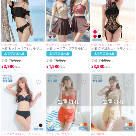
可憐な大人ガーリー水着♪
大人ナチュラルなガーリータンキニ水着♪
可愛いすぎる！超くびれモノキニ水着♡
水着 セクシーオフショルギャ
水着 レースアップフリルビス
水着 かぎ編みニットモノキニ
ザーガーリーレースアップバン
チェガーリーショートパンツ体
ハイネックビキニ
水着早割SALE
水着早割SALE
水着早割SALE
ドゥフリルビキニ
型カバーフレアスカートハイウ
エストビキニ
¥
5,900
¥
6,900
¥
4,900
定価
定価
定価
→
→
→
3,980
4,980
3,980
¥
¥
¥
在庫切れ
在庫切れ
シンプルで可愛いく、大人Sexy♪
アクティブに動ける♪
着心地抜群♪