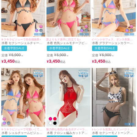
キラキラビジューで存在感抜群♪
誰よりもド派手に目立てる♪
イベントやフェス、ダンス衣装としてもぴったり♪
水着 セクシーシェルチャーム
水着 色気シェルモチーフビジ
水着 グラデーションカラーシ
グラデーションカラービジュー
ュー付きグラデーション三角ホ
ェルチャームビジュー三角ホル
水着早割SALE
水着早割SALE
水着早割SALE
三角ホルターネックビキニ
ルターネックビキニ
ターネックビキニ
¥
6,900
¥
6,900
¥
6,900
定価
定価
定価
→
→
→
3,450
3,450
3,450
¥
¥
¥
キラキラビジューで可愛いくて存在感抜群♪
魅力的な色気のあるボディーラインに♪
トレンドを意識したインパクトのあるセクシー水着♪
水着 シェルチャームビジュー
水着 クロシェ編みカットアウ
水着 セクシーモノトーンアニ
付きグラデーション三角ホルタ
トモノキニホルターネックビキ
マルカットアウトビスチェビキ