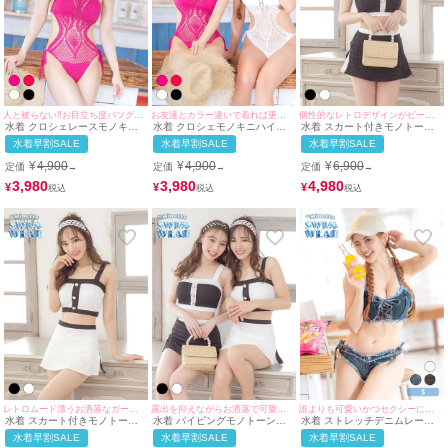
人と被らない!!お目立ち度バツグンな1着♪
お友達とカラー違いで着れば更にお目立ち度UP♪
個性的なレトロデザインがビーチで視線を集める♪
水着 クロシェレースモノキニ
水着 クロシェモノキニハイネ
水着 スカート付きモノトーン
ハイネックビキニ
ックビキニ
デザインガーリー体型カバータ
水着早割SALE
水着早割SALE
水着早割SALE
ンキニガーリービキニ
¥
4,900
¥
4,900
¥
6,900
定価
定価
定価
→
→
→
3,980
3,980
4,980
¥
¥
¥
レトロムード漂うお洒落なガーリー水着♪
露出を抑えながらお洒落で可愛い水着♪
誰よりも可愛いかつセクシーに目立てる!♪
水着 スカート付きモノトーン
水着 パイピングモノトーンデ
水着 ストレッチデニムレース
ガーリー体型カバービキニ
ザインガーリースカート付き体
アップバンドゥホルターネック
水着早割SALE
水着早割SALE
水着早割SALE
型カバービキニ
ビキニ