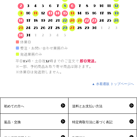
2
3
4
5
6
7
8
6
7
8
9
10
11
12
9
10
11
12
13
14
15
13
14
15
16
17
18
19
16
17
18
19
20
21
22
20
21
22
23
24
25
26
23
24
25
26
27
28
29
27
28
29
30
1
2
3
30
31
1
2
3
4
5
■
休業日
■
受注・お問い合わせ業務のみ
■
発送業務のみ
平日15時・土日祝12時までのご注文で 
即日発送。
※一部、予約商品お取り寄せ商品は除きます。

※休業日は発送致しません。

▲ 水着通販 トップページへ
初めての方へ
送料とお支払い方法
返品・交換
特定商取引法に基づく表記