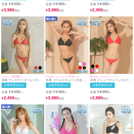
¥
4,900
¥
4,900
¥
4,900
定価
定価
定価
→
→
→
3,980
3,980
2,450
¥
¥
¥
リゾート感満載◎
目を惹くビジューが可愛い♦
浅めボトムがセクシー♡
水着 ワンカラーゴールドチェ
水着 ゴールドチェーン付きビ
水着 ビジューチェーン×セクシ
ーンデザイン三角ホルターネッ
ジューセクシー三角ホルターネ
ーホルターネックビキニ
水着早割SALE
水着早割SALE
水着早割SALE
クビキニ
ックビキニ
¥
4,900
¥
4,900
¥
4,900
定価
定価
定価
→
→
→
2,450
3,980
3,980
¥
¥
¥