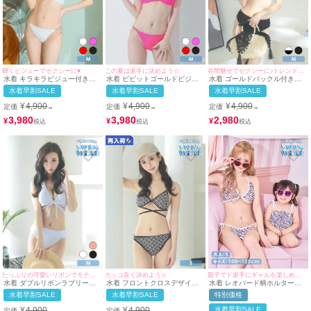
輝くビジューでセクシーに♥
この夏は派手に決めよう☆
谷間魅せでセクシーに♪トレンド感満載で可愛い♪
水着 キラキラビジュー付きブ
水着 ビビットゴールドビジュ
水着 ゴールドバックル付きバ
ラジリアンビキニ
ーホルターネックビキニ
ストカットワンショルダービキ
水着早割SALE
水着早割SALE
水着早割SALE
ニ
¥
4,900
¥
4,900
¥
4,900
定価
定価
定価
→
→
→
3,980
3,980
2,980
¥
¥
¥
たっぷりの可愛いリボンでモテビキニ♡
カッコ良く決めよう☆
親子でド派手にギャルを楽しめちゃう♪
水着 ダブルリボンラブリーホ
水着 フロントクロスデザイン
水着 レオパード柄ホルターネ
ルターネックビキニ
エスニック柄ビキニ
ックペアフリルビキニ
水着早割SALE
水着早割SALE
特別価格
¥
4,900
¥
4,900
水着早割SALE
定価
定価
→
→