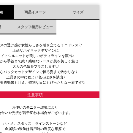
細
商品イメージ
サイズ
景
スタッフ着用レビュー
ースの透け感が女性らしさを引き立てるミニドレス♡
上品なハイネックデザインに
タイトシルエットが美しいボディラインを演出♪
元から手首まで続く繊細なレースが肌を美しく魅せ
大人の色気をプラスします♡
胆なバックカットデザインで後ろ姿まで抜かりなく
上品さの中に程よい色っぽさを演出♪
で美脚効果も叶え、特別な日にもぴったりな一着です♡
- 注意事項 -
お使いのモニター環境により
色合いや光沢が若干変わる場合がございます。
ハトメ、スタッズ、ラインストーンなど
金属類の装飾は着用時の過度な摩擦で