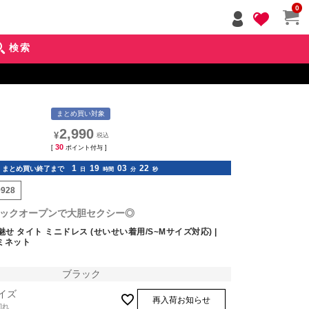
ペー
0
ジト
ップ
検索
へ
まとめ買い対象
2,990
¥
30
[
ポイント付与 ]
1
19
03
21
まとめ買い終了まで
日
時間
分
秒
9928
ックオープンで大胆セクシー◎
魅せ タイト ミニドレス (せいせい着用/S~Mサイズ対応) |
イミネット
ブラック
イズ
再入荷お知らせ
切れ