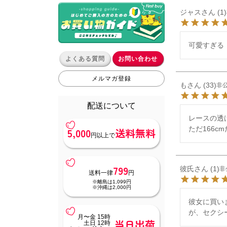
ジャス
1
可愛すぎる
よくある質問
お問い合わせ
メルマガ登録
も
33
非
配送について
レースの透
ただ166
5,000
送料無料
円以上で
799
彼氏
1
非
送料一律
円
※離島は1,099円
※沖縄は2,000円
彼女に買いま
が、セクシ
月〜金 15時
当日出荷
土日 12時