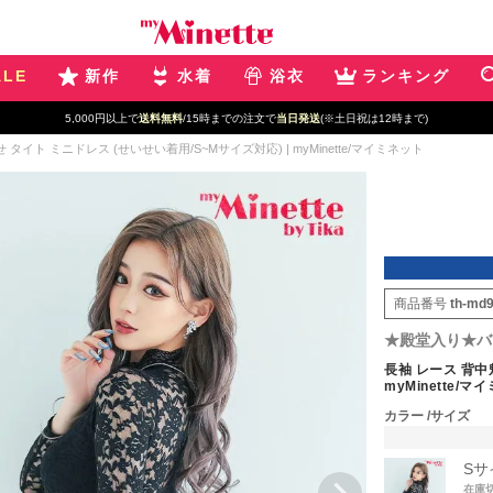
ALE
新作
水着
浴衣
ランキング
5,000円以上で
送料無料
/15時までの注文で
当日発送
(※土日祝は12時まで)
 タイト ミニドレス (せいせい着用/S~Mサイズ対応) | myMinette/マイミネット
商品番号
th-md
★殿堂入り★バ
長袖 レース 背中
myMinette/マ
カラー
サイズ
Sサ
在庫