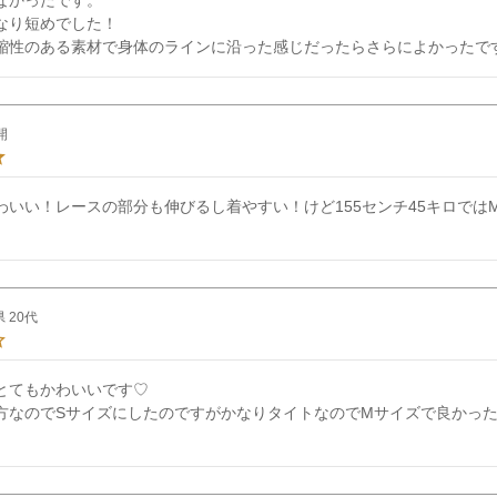
なり短めでした！

縮性のある素材で身体のラインに沿った感じだったらさらによかったで
開
わいい！レースの部分も伸びるし着やすい！けど155センチ45キロでは
県
20代
とてもかわいいです♡

方なのでSサイズにしたのですがかなりタイトなのでMサイズで良かっ