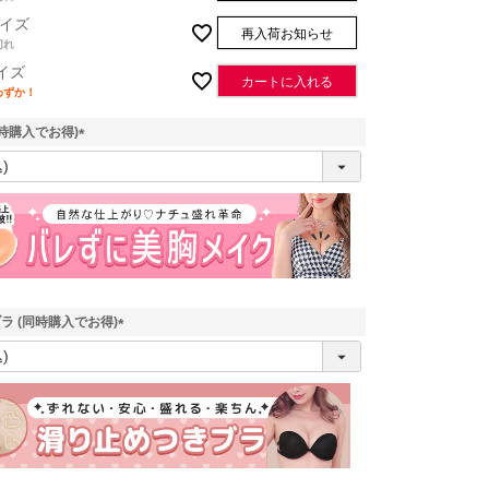
イズ
再入荷お知らせ
切れ
イズ
カートに入れる
わずか！
時購入でお得)
(
必
須
)
ラ (同時購入でお得)
(
必
須
)
ブラック