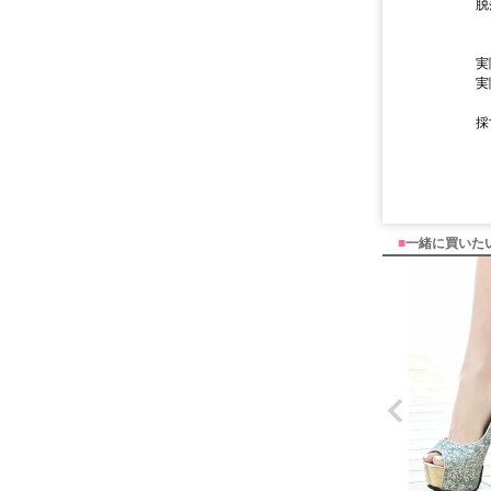
脱
実
実
採
■
一緒に買いた