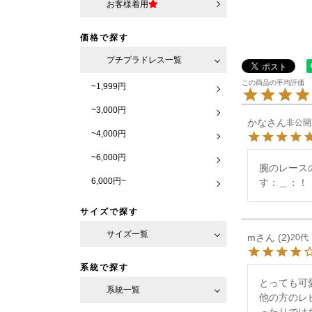
お客様着用
価格で探す
プチプラドレス一覧
~1,999円
~3,000円
かな
非公開
~4,000円
~6,000円
腕のレース
6,000円~
す：＿：！
サイズで探す
サイズ一覧
m
2
20代
系統で探す
とっても可
系統一覧
他の方のレ
ったりでは