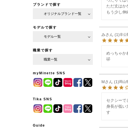
ブランドで探す
ただ丈はか
もう少し伸
オリジナルブランド一覧
モデルで探す
み
1
非公
モデル一覧
職業で探す
めっちゃか
🤣
職業一覧
myMinette SNS
M
1
岡山
Tika SNS
セクシーで
身長が低い
す
Guide