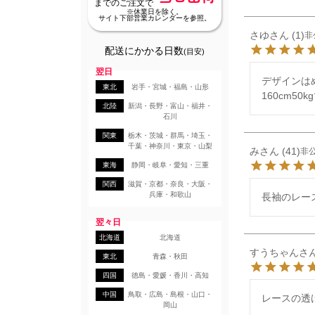
までのご注文で
※休業日を除く。
サイト下部営業カレンダーを参照。
さゆ
1
非
配送にかかる日数
(目安)
翌日
デザインは
東北
岩手・宮城・福島・山形
160cm5
北陸
新潟・長野・富山・福井・
石川
関東
栃木・茨城・群馬・埼玉・
千葉・神奈川・東京・山梨
み
41
非
東海
静岡・岐阜・愛知・三重
関西
滋賀・京都・奈良・大阪・
兵庫・和歌山
長袖のレー
翌々日
北海道
北海道
すうちゃん
東北
青森・秋田
四国
徳島・愛媛・香川・高知
中国
鳥取・広島・島根・山口・
レースの透
岡山