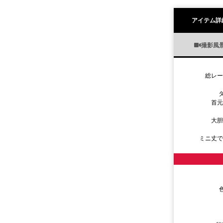
アイテム詳
撮影風
総レ
首
大
ミニ丈