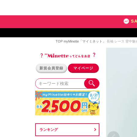
S
TOP
myMinette「マイミネット」
長袖 レース 背中魅せ
新規会員登録
マイページ
ランキング