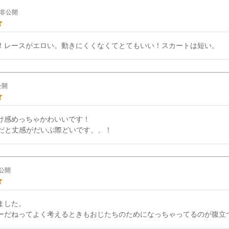
非公開
！レースがエロい。動きにくくなくてとてもいい！スカートは短い。
公開
け感めっちゃかわいいです！

cmだと丈感がだいぶ際どいです、、！
公開
した。

ーだねってよく考えるときもおじたちのためになっちゃってるのが腹立