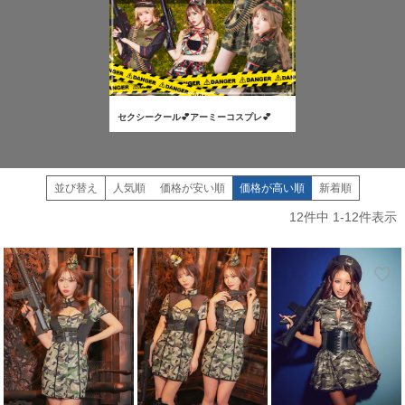
セクシークール💕アーミーコスプレ💕
並び替え
人気順
価格が安い順
価格が高い順
新着順
12
件中
1
-
12
件表示