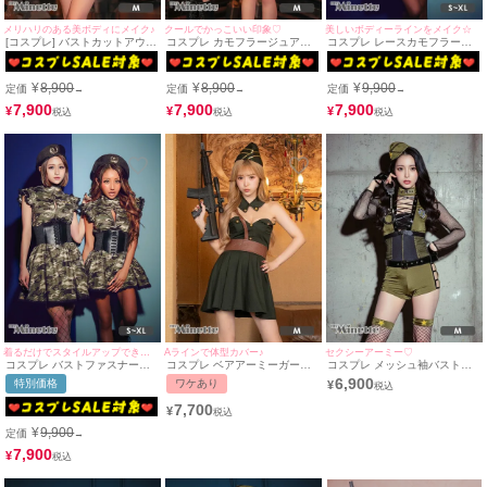
メリハリのある美ボディにメイク♪
クールでかっこいい印象♡
美しいボディーラインをメイク☆
[コスプレ] バストカットアウト
コスプレ カモフラージュアー
コスプレ レースカモフラージ
ジッパー セクシー タイト カモ
ミーガール体型カバーツインポ
ュバストジップコルセットベル
フラージュ アーミー ポリス [4
リス [4点セット] (ワンピース/
トアーミーガールフレアスカー
点セット] (ワンピース/ミニハ
ミニハット/ヘアピン2本)
トガーリーポリス [4点セット]
¥
8,900
¥
8,900
¥
9,900
定価
定価
定価
→
→
→
ット/ヘアピン2本)
(ワンピース/ミニハット/ヘアピ
ン2本)(S～XL)
7,900
7,900
7,900
¥
¥
¥
着るだけでスタイルアップできちゃう♪
Aラインで体型カバー♪
セクシーアーミー♡
コスプレ バストファスナーカ
コスプレ ベアアーミーガール
コスプレ メッシュ袖バスト編
モフラコルセットベルトアーミ
体型カバーフレアスカートポリ
み上げペアセクシーアーミーポ
6,900
特別価格
ワケあり
¥
ーフレアスカートガーリーペア
ス [4点セット] (ワンピース/付
リス [8点セット] (オールインワ
ポリス [4点セット] (ワンピー
け襟/ベルト/帽子)
ン/ベルト/帽子/グローブ/ニー
7,700
¥
ス/ミニハット/ヘアピン2本)(S
ハイストラップ/手錠/ニーハイ
～XL)
ベルト/ニーハイ)
¥
9,900
定価
→
7,900
¥