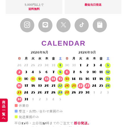
5,000円以上で
最短当日発送
送料無料
CALENDAR
2026年8月
2026年9月
日
月
火
水
木
金
土
日
月
火
水
木
金
土
26
27
28
29
30
31
1
30
31
1
2
3
4
5
2
3
4
5
6
7
8
6
7
8
9
10
11
12
9
10
11
12
13
14
15
13
14
15
16
17
18
19
16
17
18
19
20
21
22
20
21
22
23
24
25
26
23
24
25
26
27
28
29
27
28
29
30
1
2
3
30
31
1
2
3
4
5
商
■
休業日
品
一
■
受注・お問い合わせ業務のみ
覧
■
発送業務のみ
へ
平日15時・土日祝12時までのご注文で 
即日発送。