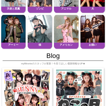
天使と悪魔
ゾンビ
アニマル
犬
アーミー
猫
アメリカン
お揃い
Blog
myMinetteのスタッフが更新！今見てほしい最新情報をUP★