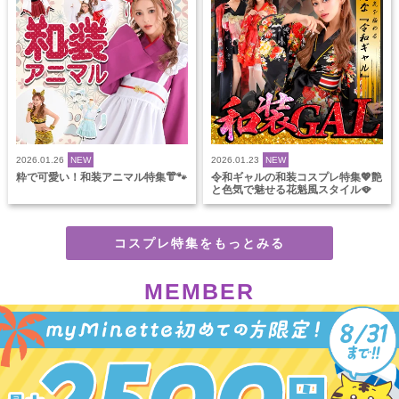
2026.01.26
NEW
2026.01.23
NEW
粋で可愛い！和装アニマル特集👘🐾
令和ギャルの和装コスプレ特集💖艶
と色気で魅せる花魁風スタイル🪭
コスプレ特集をもっとみる
MEMBER