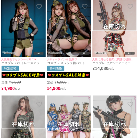
在庫切れ
大胆露出でセクシーポリス❤︎
ボディーラインを強調♡
大胆に見せる谷間に周囲の視線を独占するコスプレ♪
コスプレ バストレースアップ
コスプレ メッシュ袖バスト編
コスプレ セクシーアーミーガ
メッシュ袖ありワッペン付きセ
み上げペアセクシーアーミーポ
ールポリス インポートプチプ
14,080
特別価格
特別価格
¥
クシーアーミーポリス [8点セ
リス [8点セット] (オールインワ
ラハロウィンコスプレ5点セッ
ット] (オールインワン/ベルト/
ン/ベルト/帽子/グローブ/ニー
ト [オールインワン+ショルダ
帽子/グローブ/ニーハイストラ
ハイストラップ/手錠/ニーハイ
ーチェーン+帽子+バッチ+ベル
ップ/手錠/ニーハイベルト/ニー
ベルト/ニーハイ)
ト](S～L)
¥
6,900
¥
6,900
定価
定価
→
→
ハイ)
4,900
4,900
¥
¥
在庫切れ
在庫切れ
在庫切れ