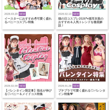
2026.03.20
NEW
2026.02.13
NEW
イースターにおすすめ🐣可愛く盛れ
猫の日コスプレ2026🐾猫耳衣装の
るバニーコスプレ特集
おすすめ＆人気トレンドを徹底解
説！
2026.02.09
NEW
2026.01.29
NEW
【バレンタイン限定🍫】指名が伸び
プチプラで可愛く盛れる♡バレンタ
る♡バニー＆メイドコス特集
イン特集💝