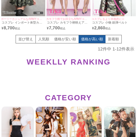
ガーリーカジュアルなARMYコス☆
カモフラ柄でお目立ちARMYコスプレ♪
コスプレをより本格的に☆
コスプレ インポート体型カバ
コスプレ カモフラ柄映えアー
コスプレ 小物 銃弾ベルト
ーフレアスカートアーミーポリ
ミーガール セクシーハロウィ
8,700
7,700
2,860
¥
¥
¥
ス [3点セット] (ワンピース/ベ
ンコスプレ4点セット [ワンピ
ルト/帽子)
ース+ベルト+帽子+グローブ]
並び替え
人気順
価格が安い順
価格が高い順
新着順
12
件中
1
-
12
件表示
WEEKLLY RANKING
CATEGORY