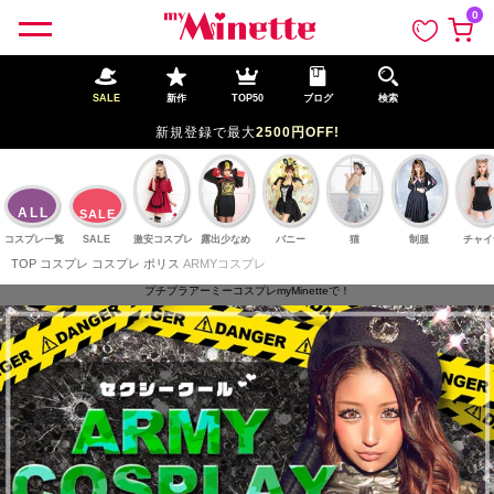
ペー
0
ジト
ップ
へ
SALE
新作
TOP50
ブログ
検索
新規登
5時までの注文で
当日発送
(※土日祝は12時まで)
ALL
SALE
コスプレ一覧
SALE
激安コスプレ
露出少なめ
バニー
猫
制服
チャイ
TOP
コスプレ
コスプレ ポリス
ARMYコスプレ
プチプラアーミーコスプレmyMinetteで！