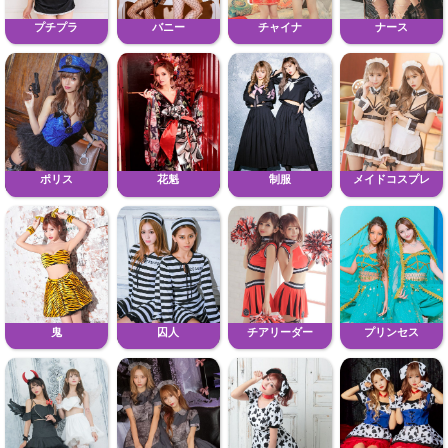
プチプラ
バニー
チャイナ
ナース
ポリス
花魁
制服
メイドコスプレ
鬼
囚人
チアリーダー
プリンセス