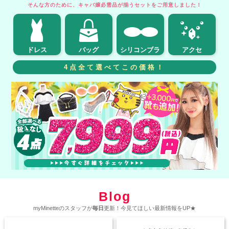
そんな方のために、キャバ嬢必需品が揃うセットをご用意しました！
ドレス
バッグ
シリコンブラ
アクセ
4点全て選べてこの価格！
Blog
myMinetteのスタッフが
毎日
更新！今見てほしい最新情報をUP★