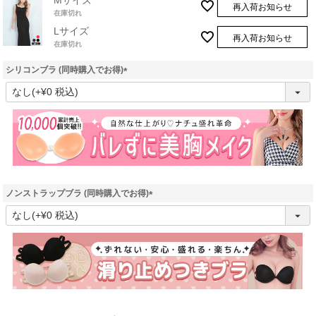
Mサイズ
再入荷お知らせ
在庫切れ
Lサイズ
再入荷お知らせ
在庫切れ
シリコンブラ (同時購入でお得)
(
必
須
)
ノンストラップブラ (同時購入でお得)
(
必
須
)