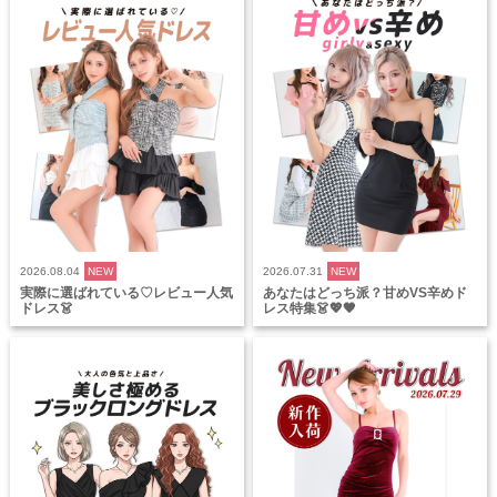
2026.08.04
NEW
2026.07.31
NEW
実際に選ばれている♡レビュー人気
あなたはどっち派？甘めVS辛めド
ドレス👗
レス特集👗💖🖤