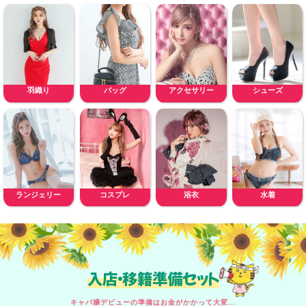
羽織り
バッグ
アクセサリー
シューズ
ランジェリー
コスプレ
浴衣
水着
入店・移籍準備セット
キャバ嬢デビューの準備はお金がかかって大変...