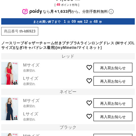
49
[
ポイント付与 ]
なら
月々1,633円
から。分割手数料無料
1
09
12
48
まとめ買い終了まで
日
時間
分
秒
商品番号
th-ld6923
ノースリーブギャザーチャーム付きプチプラAラインロングドレス (Mサイズ/L
サイズ)(なぎ/キャバドレス着用)[myMinette/マイミネット]
レッド
Mサイズ
再入荷お知らせ
在庫切れ
Lサイズ
再入荷お知らせ
在庫切れ
ネイビー
Mサイズ
再入荷お知らせ
在庫切れ
Lサイズ
再入荷お知らせ
在庫切れ
ブラック