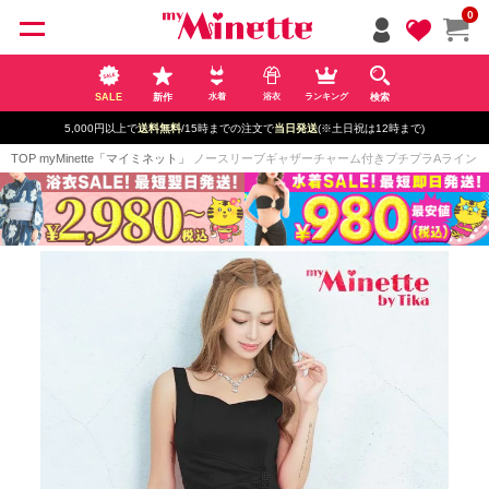
ペー
0
ジト
ップ
へ
SALE
新作
検索
水着
浴衣
ランキング
5,000円以上で
送料無料
/15時までの注文で
当日発送
(※土日祝は12時まで)
TOP
myMinette「マイミネット」
ノースリーブギャザーチャーム付きプチプラAラインロングドレ