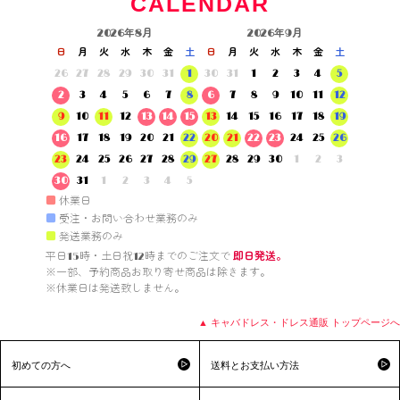
CALENDAR
2026年8月
2026年9月
日
月
火
水
木
金
土
日
月
火
水
木
金
土
26
27
28
29
30
31
1
30
31
1
2
3
4
5
2
3
4
5
6
7
8
6
7
8
9
10
11
12
9
10
11
12
13
14
15
13
14
15
16
17
18
19
16
17
18
19
20
21
22
20
21
22
23
24
25
26
23
24
25
26
27
28
29
27
28
29
30
1
2
3
30
31
1
2
3
4
5
■
休業日
■
受注・お問い合わせ業務のみ
■
発送業務のみ
平日15時・土日祝12時までのご注文で 
即日発送。
※一部、予約商品お取り寄せ商品は除きます。

※休業日は発送致しません。

▲ キャバドレス・ドレス通販 トップページへ
初めての方へ
送料とお支払い方法