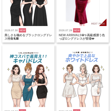
2026.07.30
NEW
2026.07.29
NEW
美しさを極めるブラックロングドレ
NEW ARRIVALS💎✨高級感漂う色
ス特集🐈‍⬛
っぽロングドレスが登場❤️