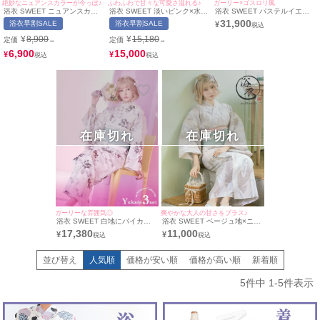
絶妙なニュアンスカラーが今っぽ♪
ふわふわで甘々な可愛さ溢れる♪
ガーリー×ゴスロリ風
浴衣 SWEET ニュアンスカラ
浴衣 SWEET 淡いピンク×水彩
浴衣 SWEET パステルイエロ
ー×華やか椿 ゆかた2点セット
百合柄 ゆかた2点セット (浴衣
ー×線画フラワー ゆかた2点セ
31,900
浴衣早割SALE
浴衣早割SALE
¥
(浴衣+兵児帯) (戦慄かなの着用)
+兵児帯) (戦慄かなの着用)
ット (浴衣+兵児帯)(なぎ着用)
¥
8,900
¥
15,180
定価
定価
→
→
6,900
15,000
¥
¥
在庫切れ
在庫切れ
ガーリーな雰囲気◎
爽やかな大人の甘さをプラス♪
浴衣 SWEET 白地にバイカラ
浴衣 SWEET ベージュ地×ニュ
ー牡丹 ゆかた2点セット (浴衣
アンスリーフ ゆかた2点セット
17,380
11,000
¥
¥
+兵児帯) (戦慄かなの着用)
(浴衣+兵児帯) (戦慄かなの着用)
並び替え
人気順
価格が安い順
価格が高い順
新着順
5
件中
1
-
5
件表示