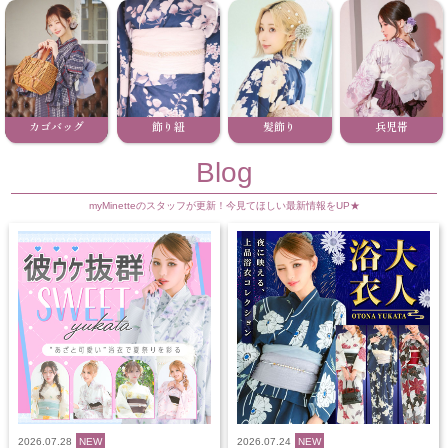
カゴバッグ
飾り紐
髪飾り
兵児帯
Blog
myMinetteのスタッフが更新！今見てほしい最新情報をUP★
2026.07.28
NEW
2026.07.24
NEW