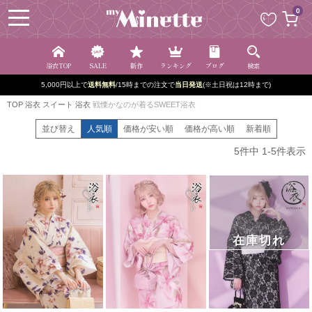
ペー
0
ジト
ップ
へ
浴衣TOP
SALE
新作
ランキング
ブログ
検索
5,000円以上で
送料無料
/15時までの注文で
当日発送
(※土日祝は12時まで)
TOP
浴衣
スイート 浴衣
戦慄かなのが着るSWEET浴衣
並び替え
人気順
価格が安い順
価格が高い順
新着順
5
件中
1
-
5
件表示
在庫切れ