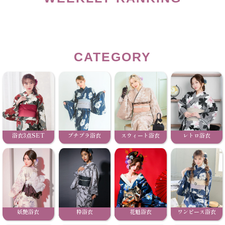
CATEGORY
浴衣3点SET
プチプラ浴衣
スウィート浴衣
レトロ浴衣
妖艶浴衣
粋浴衣
花魁浴衣
ワンピース浴衣