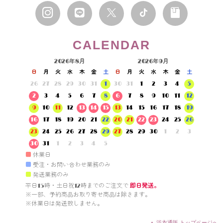
CALENDAR
2026年8月
2026年9月
日
月
火
水
木
金
土
日
月
火
水
木
金
土
26
27
28
29
30
31
1
30
31
1
2
3
4
5
2
3
4
5
6
7
8
6
7
8
9
10
11
12
9
10
11
12
13
14
15
13
14
15
16
17
18
19
16
17
18
19
20
21
22
20
21
22
23
24
25
26
23
24
25
26
27
28
29
27
28
29
30
1
2
3
30
31
1
2
3
4
5
■
休業日
■
受注・お問い合わせ業務のみ
■
発送業務のみ
平日15時・土日祝12時までのご注文で 
即日発送。
※一部、予約商品お取り寄せ商品は除きます。

※休業日は発送致しません。

▲ 浴衣通販 トップページへ