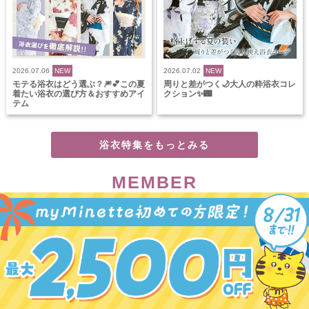
2026.07.06
NEW
2026.07.02
NEW
モテる浴衣はどう選ぶ？🎆💕この夏
周りと差がつく🌙大人の粋浴衣コレ
着たい浴衣の選び方＆おすすめアイ
クション✨🌃
テム
浴衣特集をもっとみる
MEMBER