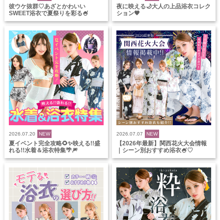
彼ウケ抜群♡あざとかわいい
夜に映える🌙大人の上品浴衣コレク
SWEET浴衣で夏祭りを彩る🍧
ション🖤
2026.07.20
NEW
2026.07.07
NEW
夏イベント完全攻略🌻✨映える!!盛
【2026年最新】関西花火大会情報
れる!!水着＆浴衣特集🌴🎆
｜シーン別おすすめ浴衣🍧♡