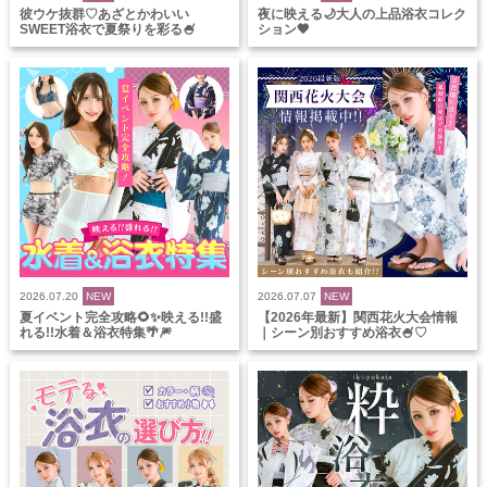
彼ウケ抜群♡あざとかわいい
夜に映える🌙大人の上品浴衣コレク
SWEET浴衣で夏祭りを彩る🍧
ション🖤
2026.07.20
NEW
2026.07.07
NEW
夏イベント完全攻略🌻✨映える!!盛
【2026年最新】関西花火大会情報
れる!!水着＆浴衣特集🌴🎆
｜シーン別おすすめ浴衣🍧♡