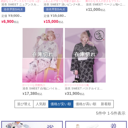
絶妙なニュアンスカラーが今っぽ♪
ふわふわで甘々な可愛さ溢れる♪
爽やかな大人の甘さをプラス♪
浴衣 SWEET ニュアンスカラ
浴衣 SWEET 淡いピンク×水彩
浴衣 SWEET ベージュ地×ニュ
ー×華やか椿 ゆかた2点セット
百合柄 ゆかた2点セット (浴衣
アンスリーフ ゆかた2点セット
11,000
浴衣早割SALE
浴衣早割SALE
¥
(浴衣+兵児帯) (戦慄かなの着用)
+兵児帯) (戦慄かなの着用)
(浴衣+兵児帯) (戦慄かなの着用)
¥
8,900
¥
15,180
定価
定価
→
→
6,900
15,000
¥
¥
在庫切れ
在庫切れ
ガーリーな雰囲気◎
ガーリー×ゴスロリ風
浴衣 SWEET 白地にバイカラ
浴衣 SWEET パステルイエロ
ー牡丹 ゆかた2点セット (浴衣
ー×線画フラワー ゆかた2点セ
17,380
31,900
¥
¥
+兵児帯) (戦慄かなの着用)
ット (浴衣+兵児帯)(なぎ着用)
並び替え
人気順
価格が安い順
価格が高い順
新着順
5
件中
1
-
5
件表示