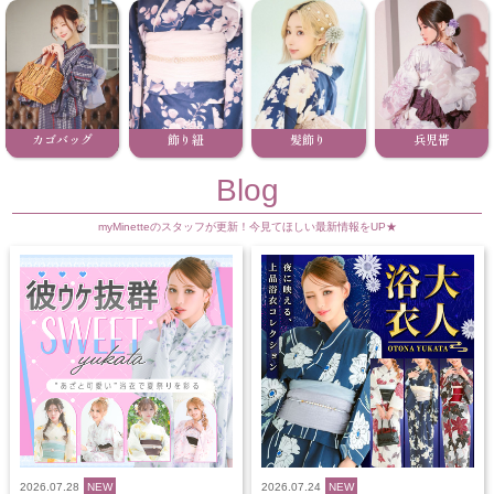
カゴバッグ
飾り紐
髪飾り
兵児帯
Blog
myMinetteのスタッフが更新！今見てほしい最新情報をUP★
2026.07.28
NEW
2026.07.24
NEW