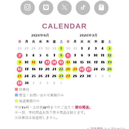
CALENDAR
2026年8月
2026年9月
日
月
火
水
木
金
土
日
月
火
水
木
金
土
26
27
28
29
30
31
1
30
31
1
2
3
4
5
2
3
4
5
6
7
8
6
7
8
9
10
11
12
9
10
11
12
13
14
15
13
14
15
16
17
18
19
16
17
18
19
20
21
22
20
21
22
23
24
25
26
23
24
25
26
27
28
29
27
28
29
30
1
2
3
30
31
1
2
3
4
5
■
休業日
■
受注・お問い合わせ業務のみ
■
発送業務のみ
平日15時・土日祝12時までのご注文で 
即日発送。
※一部、予約商品お取り寄せ商品は除きます。

※休業日は発送致しません。

▲ 浴衣通販 トップページへ