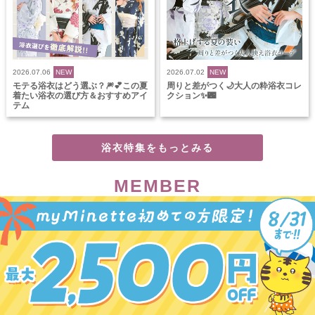
2026.07.06
NEW
2026.07.02
NEW
モテる浴衣はどう選ぶ？🎆💕この夏
周りと差がつく🌙大人の粋浴衣コレ
着たい浴衣の選び方＆おすすめアイ
クション✨🌃
テム
浴衣特集をもっとみる
MEMBER