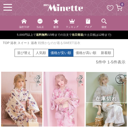
ペー
0
ジト
ップ
へ
浴衣TOP
SALE
新作
ランキング
ブログ
検索
5,000円以上で
送料無料
/15時までの注文で
当日発送
(※土日祝は12時まで)
TOP
浴衣
スイート 浴衣
戦慄かなのが着るSWEET浴衣
並び替え
人気順
価格が安い順
価格が高い順
新着順
5
件中
1
-
5
件表示
在庫切れ