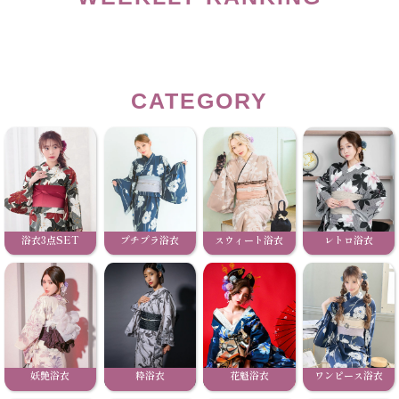
CATEGORY
浴衣3点SET
プチプラ浴衣
スウィート浴衣
レトロ浴衣
妖艶浴衣
粋浴衣
花魁浴衣
ワンピース浴衣