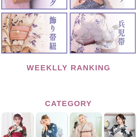
WEEKLLY RANKING
CATEGORY