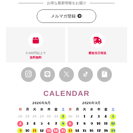
お得な最新情報をお届け
メルマガ登録
5,000円以上で
最短当日発送
送料無料
CALENDAR
2026年8月
2026年9月
日
月
火
水
木
金
土
日
月
火
水
木
金
土
26
27
28
29
30
31
1
30
31
1
2
3
4
5
2
3
4
5
6
7
8
6
7
8
9
10
11
12
9
10
11
12
13
14
15
13
14
15
16
17
18
19